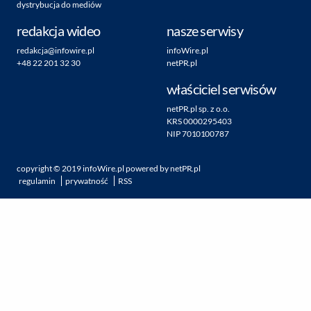
dystrybucja do mediów
redakcja wideo
nasze serwisy
redakcja@infowire.pl
infoWire.pl
+48 22 201 32 30
netPR.pl
właściciel serwisów
netPR.pl sp. z o.o.
KRS 0000295403
NIP 7010100787
copyright ©
2019
infoWire.pl
powered by
netPR.pl
regulamin
prywatność
RSS