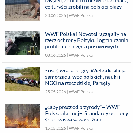
Myśleli, że nikt ich nie widzi. Zobacz,
co turyści zrobili na polskiej plaży
20.06.2026 |
WWF Polska
WWF Polska i Novotel łączą siły na
rzecz ochrony Bałtyku i ograniczania
problemu narzędzi połowowych
stanowiących odpady
08.06.2026 |
WWF Polska
Łosoś wraca do gry. Wielka koalicja
samorządu, wód polskich, nauki i
NGO na rzecz dzikiej Parsęty
25.05.2026 |
WWF Polska
„Łapy precz od przyrody” – WWF
Polska alarmuje: Standardy ochrony
środowiska są zagrożone
15.05.2026 |
WWF Polska