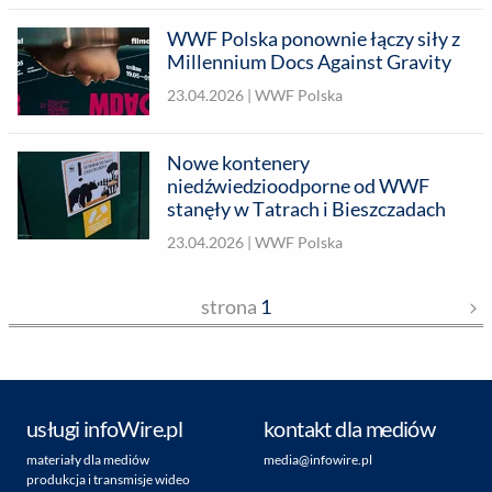
WWF Polska ponownie łączy siły z
Millennium Docs Against Gravity
23.04.2026 |
WWF Polska
Nowe kontenery
niedźwiedzioodporne od WWF
stanęły w Tatrach i Bieszczadach
23.04.2026 |
WWF Polska
strona
1
usługi infoWire.pl
kontakt dla mediów
materiały dla mediów
media@infowire.pl
produkcja i transmisje wideo