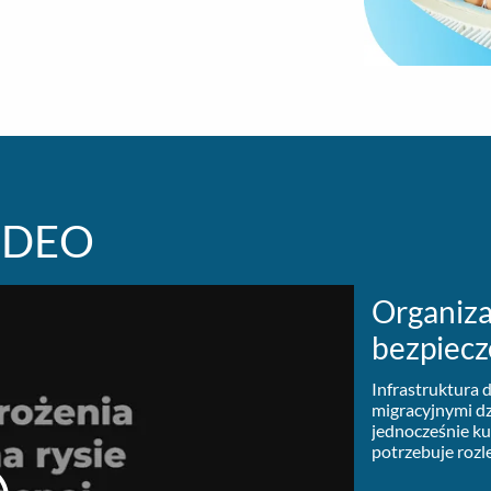
IDEO
Organiza
bezpiecz
Infrastruktura d
migracyjnymi dzi
jednocześnie kur
potrzebuje rozl
pokarmowych i z