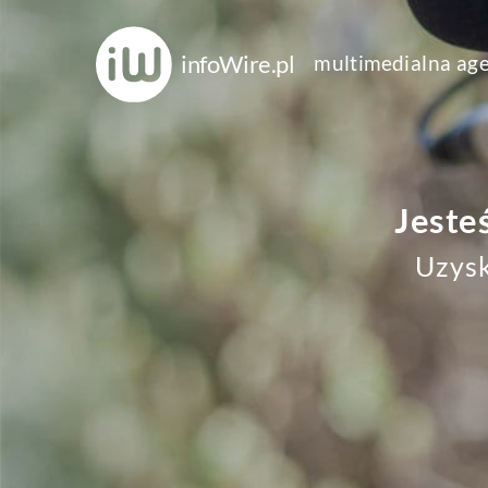
infoWire.pl
multimedialna ag
Jeste
Uzysk