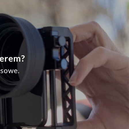
gerem?
asowe.