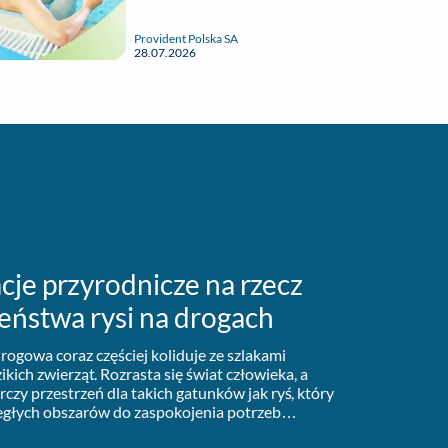
Provident Polska SA
28.07.2026
cje przyrodnicze na rzecz
eństwa rysi na drogach
rogowa coraz częściej koliduje ze szlakami
kich zwierząt. Rozrasta się świat człowieka, a
czy przestrzeń dla takich gatunków jak ryś, który
egłych obszarów do zaspokojenia potrzeb
nalezienia partnerów. ...