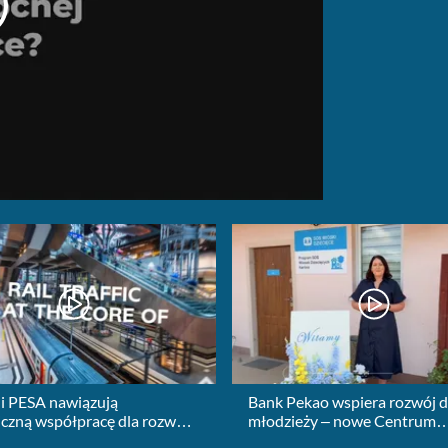
 i PESA nawiązują
Bank Pekao wspiera rozwój dz
iczną współpracę dla rozwoju
młodzieży – nowe Centrum
go rynku kolejowego
Specjalistyczne SOS w Karlin