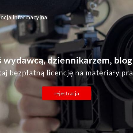
encja informacyjna
ś wydawcą, dziennikarzem, blo
aj bezpłatną licencję na materiały pr
rejestracja