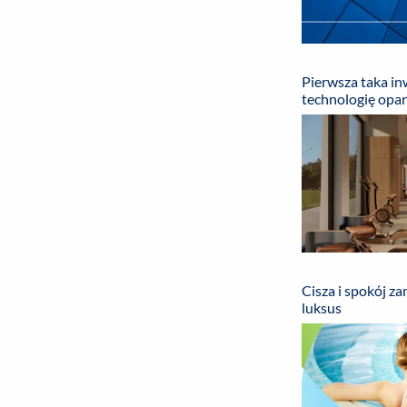
Pierwsza taka i
technologię opa
Cisza i spokój za
luksus