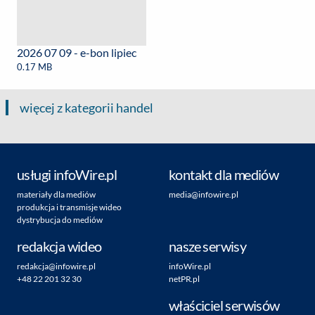
2026 07 09 - e-bon lipiec
0.17 MB
więcej z kategorii handel
usługi infoWire.pl
kontakt dla mediów
materiały dla mediów
media@infowire.pl
produkcja i transmisje wideo
dystrybucja do mediów
redakcja wideo
nasze serwisy
redakcja@infowire.pl
infoWire.pl
+48 22 201 32 30
netPR.pl
właściciel serwisów