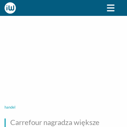
BIZNES
ROZRYWKA
SPOŁECZNE
STYL ŻY
handel
Carrefour nagradza większe