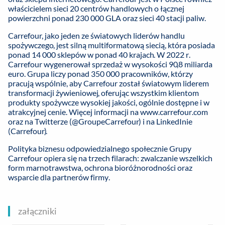
właścicielem sieci 20 centrów handlowych o łącznej
powierzchni ponad 230 000 GLA oraz sieci 40 stacji paliw.
Carrefour, jako jeden ze światowych liderów handlu
spożywczego, jest silną multiformatową siecią, która posiada
ponad 14 000 sklepów w ponad 40 krajach. W 2022 r.
Carrefour wygenerował sprzedaż w wysokości 90,8 miliarda
euro. Grupa liczy ponad 350 000 pracowników, którzy
pracują wspólnie, aby Carrefour został światowym liderem
transformacji żywieniowej, oferując wszystkim klientom
produkty spożywcze wysokiej jakości, ogólnie dostępne i w
atrakcyjnej cenie. Więcej informacji na
www.carrefour.com
oraz na Twitterze (@GroupeCarrefour) i na LinkedInie
(Carrefour).
Polityka biznesu odpowiedzialnego społecznie Grupy
Carrefour opiera się na trzech filarach: zwalczanie wszelkich
form marnotrawstwa, ochrona bioróżnorodności oraz
wsparcie dla partnerów firmy.
załączniki