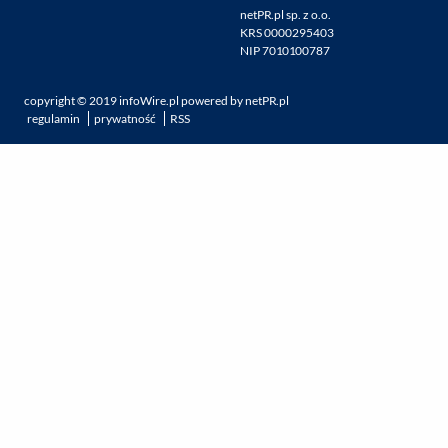
netPR.pl sp. z o.o.
KRS 0000295403
NIP 7010100787
copyright ©
2019
infoWire.pl
powered by
netPR.pl
regulamin
prywatność
RSS