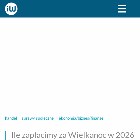
BIZNES
ROZRYWKA
SPOŁECZNE
STYL ŻY
handel
sprawy społeczne
ekonomia/biznes/finanse
Ile zapłacimy za Wielkanoc w 2026