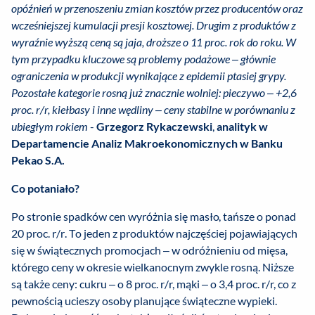
opóźnień w przenoszeniu zmian kosztów przez producentów oraz
wcześniejszej kumulacji presji kosztowej. Drugim z produktów z
wyraźnie wyższą ceną są jaja, droższe o 11 proc. rok do roku. W
tym przypadku kluczowe są problemy podażowe – głównie
ograniczenia w produkcji wynikające z epidemii ptasiej grypy.
Pozostałe kategorie rosną już znacznie wolniej: pieczywo – +2,6
proc. r/r, kiełbasy i inne wędliny – ceny stabilne w porównaniu z
ubiegłym rokiem
-
Grzegorz Rykaczewski
,
analityk w
Departamencie Analiz Makroekonomicznych w Banku
Pekao S.A.
Co potaniało?
Po stronie spadków cen wyróżnia się masło, tańsze o ponad
20 proc. r/r. To jeden z produktów najczęściej pojawiających
się w świątecznych promocjach – w odróżnieniu od mięsa,
którego ceny w okresie wielkanocnym zwykle rosną. Niższe
są także ceny: cukru – o 8 proc. r/r, mąki – o 3,4 proc. r/r, co z
pewnością ucieszy osoby planujące świąteczne wypieki.