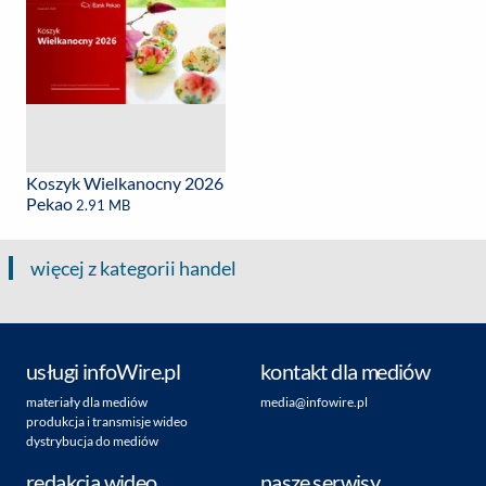
Koszyk Wielkanocny 2026
Pekao
2.91 MB
więcej z kategorii handel
usługi infoWire.pl
kontakt dla mediów
materiały dla mediów
media@infowire.pl
produkcja i transmisje wideo
dystrybucja do mediów
redakcja wideo
nasze serwisy