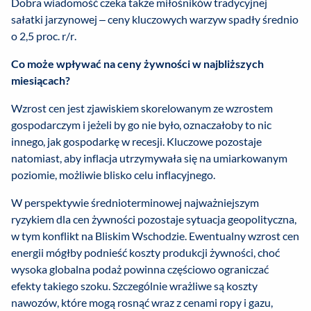
Dobra wiadomość czeka także miłośników tradycyjnej
sałatki jarzynowej – ceny kluczowych warzyw spadły średnio
o 2,5 proc. r/r.
Co może wpływać na ceny żywności w najbliższych
miesiącach?
Wzrost cen jest zjawiskiem skorelowanym ze wzrostem
gospodarczym i jeżeli by go nie było, oznaczałoby to nic
innego, jak gospodarkę w recesji. Kluczowe pozostaje
natomiast, aby inflacja utrzymywała się na umiarkowanym
poziomie, możliwie blisko celu inflacyjnego.
W perspektywie średnioterminowej najważniejszym
ryzykiem dla cen żywności pozostaje sytuacja geopolityczna,
w tym konflikt na Bliskim Wschodzie. Ewentualny wzrost cen
energii mógłby podnieść koszty produkcji żywności, choć
wysoka globalna podaż powinna częściowo ograniczać
efekty takiego szoku. Szczególnie wrażliwe są koszty
nawozów, które mogą rosnąć wraz z cenami ropy i gazu,