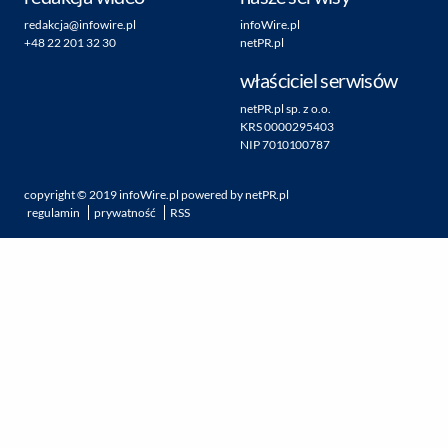
redakcja@infowire.pl
infoWire.pl
+48 22 201 32 30
netPR.pl
właściciel serwisów
netPR.pl sp. z o.o.
KRS 0000295403
NIP 7010100787
copyright ©
2019
infoWire.pl
powered by
netPR.pl
regulamin
prywatność
RSS