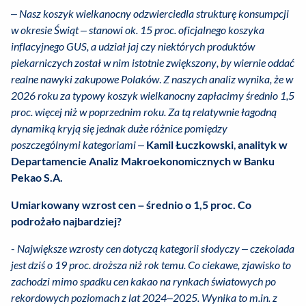
–
Nasz koszyk wielkanocny odzwierciedla strukturę konsumpcji
w okresie Świąt – stanowi ok. 15 proc. oficjalnego koszyka
inflacyjnego GUS, a udział jaj czy niektórych produktów
piekarniczych został w nim istotnie zwiększony, by wiernie oddać
realne nawyki zakupowe Polaków
.
Z naszych analiz wynika, że w
2026 roku za typowy koszyk wielkanocny zapłacimy średnio 1,5
proc. więcej niż w poprzednim roku. Za tą relatywnie łagodną
dynamiką kryją się jednak duże różnice pomiędzy
poszczególnymi kategoriami –
Kamil Łuczkowski
,
analityk w
Departamencie Analiz Makroekonomicznych w Banku
Pekao S.A.
Umiarkowany wzrost cen – średnio o 1,5 proc. Co
podrożało najbardziej?
-
Największe wzrosty cen dotyczą kategorii słodyczy – czekolada
jest dziś o 19 proc. droższa niż rok temu. Co ciekawe, zjawisko to
zachodzi mimo spadku cen kakao na rynkach światowych po
rekordowych poziomach z lat 2024–2025. Wynika to m.in. z