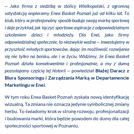
–
Jako firma z siedzibą w stolicy Wielkopolski, z ogromną
satysfakcją wspieramy Enea Basket Poznań już od kilku lat. To
klub, który w profesjonalny sposób buduje swoją markę sportową
i daje przykład, jak łączyć sportowe aspiracje z odpowiedzialnym
szkoleniem dzieci i młodzieży. Dla Enei, jako firmy
odpowiedzialnej społecznie, to niezwykle ważne – inwestujemy w
przyszłość młodych sportowców, dając im możliwość rozwijania
się nie tylko na boisku, ale i w życiu. Widzimy, że Enea Basket
Poznań działa konsekwentnie i profesjonalnie, a my z dumą
pozostajemy częścią tej historii
– powiedział
Błażej Daracz z
Biura Sponsoringu i Zarządzania Marką w Departamencie
Marketingu w Enei
.
W tym roku Enea Basket Poznań zyskała nową identyfikację
wizualną. Ta zmiana nie oznacza jedynie symbolicznej zmiany
herbu. To świadomy krok w stronę rozwoju, profesjonalizacji
i budowania marki, która będzie powodem do dumy dla całej
społeczności sportowej w Poznaniu.