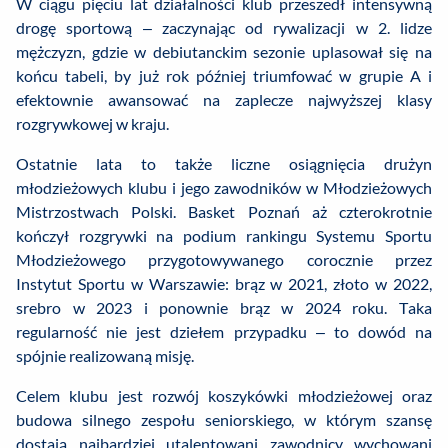
W ciągu pięciu lat działalności klub przeszedł intensywną
drogę sportową – zaczynając od rywalizacji w 2. lidze
mężczyzn, gdzie w debiutanckim sezonie uplasował się na
końcu tabeli, by już rok później triumfować w grupie A i
efektownie awansować na zaplecze najwyższej klasy
rozgrywkowej w kraju.
Ostatnie lata to także liczne osiągnięcia drużyn
młodzieżowych klubu i jego zawodników w Młodzieżowych
Mistrzostwach Polski. Basket Poznań aż czterokrotnie
kończył rozgrywki na podium rankingu Systemu Sportu
Młodzieżowego przygotowywanego corocznie przez
Instytut Sportu w Warszawie: brąz w 2021, złoto w 2022,
srebro w 2023 i ponownie brąz w 2024 roku. Taka
regularność nie jest dziełem przypadku – to dowód na
spójnie realizowaną misję.
Celem klubu jest rozwój koszykówki młodzieżowej oraz
budowa silnego zespołu seniorskiego, w którym szansę
dostają najbardziej utalentowani zawodnicy wychowani