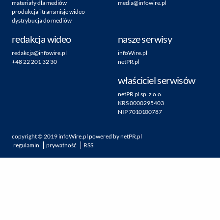
materiały dla mediów
media@infowire.pl
produkcja i transmisje wideo
dystrybucja do mediów
redakcja wideo
nasze serwisy
redakcja@infowire.pl
infoWire.pl
+48 22 201 32 30
netPR.pl
właściciel serwisów
netPR.pl sp. z o.o.
KRS 0000295403
NIP 7010100787
copyright ©
2019
infoWire.pl
powered by
netPR.pl
regulamin
prywatność
RSS