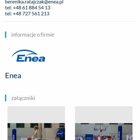
berenika.ratajczak@enea.pl
tel: +48 61 884 54 13
tel: +48 727 561 213
informacje o firmie
Enea
załączniki