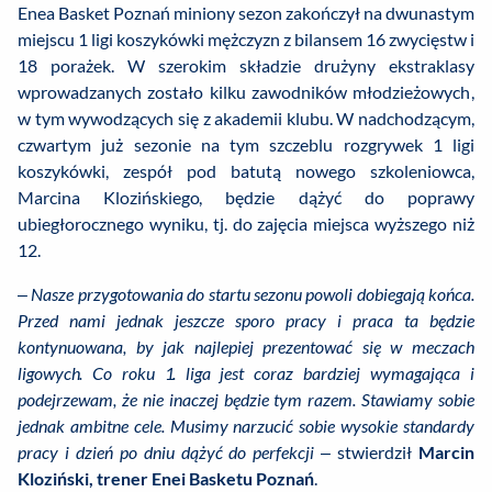
Enea Basket Poznań miniony sezon zakończył na dwunastym
miejscu 1 ligi koszykówki mężczyzn z bilansem 16 zwycięstw i
18 porażek. W szerokim składzie drużyny ekstraklasy
wprowadzanych zostało kilku zawodników młodzieżowych,
w tym wywodzących się z akademii klubu. W nadchodzącym,
czwartym już sezonie na tym szczeblu rozgrywek 1 ligi
koszykówki, zespół pod batutą nowego szkoleniowca,
Marcina Klozińskiego, będzie dążyć do poprawy
ubiegłorocznego wyniku, tj. do zajęcia miejsca wyższego niż
12.
–
Nasze przygotowania do startu sezonu powoli dobiegają końca.
Przed nami jednak jeszcze sporo pracy i praca ta będzie
kontynuowana, by jak najlepiej prezentować się w meczach
ligowych. Co roku 1. liga jest coraz bardziej wymagająca i
podejrzewam, że nie inaczej będzie tym razem. Stawiamy sobie
jednak ambitne cele. Musimy narzucić sobie wysokie standardy
pracy i dzień po dniu dążyć do perfekcji
– stwierdził
Marcin
Kloziński, trener Enei Basketu Poznań
.