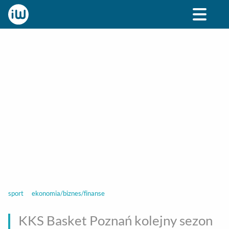
BIZNES
ROZRYWKA
SPOŁECZNE
STYL ŻY
sport
ekonomia/biznes/finanse
KKS Basket Poznań kolejny sezon