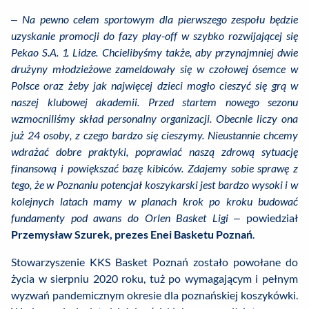
–
Na pewno celem sportowym dla pierwszego zespołu będzie
uzyskanie promocji do fazy play-off w szybko rozwijającej się
Pekao S.A. 1. Lidze. Chcielibyśmy także, aby przynajmniej dwie
drużyny młodzieżowe zameldowały się w czołowej ósemce w
Polsce oraz żeby jak najwięcej dzieci mogło cieszyć się grą w
naszej klubowej akademii. Przed startem nowego sezonu
wzmocniliśmy skład personalny organizacji. Obecnie liczy ona
już 24 osoby, z czego bardzo się cieszymy. Nieustannie chcemy
wdrażać dobre praktyki, poprawiać naszą zdrową sytuację
finansową i powiększać bazę kibiców. Zdajemy sobie sprawę z
tego, że w Poznaniu potencjał koszykarski jest bardzo wysoki i w
kolejnych latach mamy w planach krok po kroku budować
fundamenty pod awans do Orlen Basket Ligi
– powiedział
Przemysław Szurek, prezes Enei Basketu Poznań
.
Stowarzyszenie KKS Basket Poznań zostało powołane do
życia w sierpniu 2020 roku, tuż po wymagającym i pełnym
wyzwań pandemicznym okresie dla poznańskiej koszykówki.