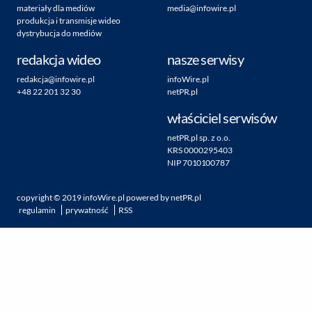
materiały dla mediów
media@infowire.pl
produkcja i transmisje wideo
dystrybucja do mediów
redakcja wideo
nasze serwisy
redakcja@infowire.pl
infoWire.pl
+48 22 201 32 30
netPR.pl
właściciel serwisów
netPR.pl sp. z o.o.
KRS 0000295403
NIP 7010100787
copyright ©
2019
infoWire.pl
powered by
netPR.pl
regulamin
prywatność
RSS