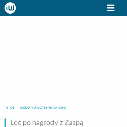
BIZNES
ROZRYWKA
SPOŁECZNE
STYL ŻY
handel
budownictwo/nieruchomości
Leć po nagrody z Zaspą –