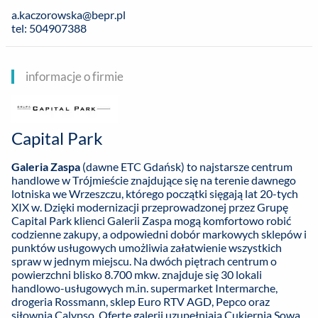
a.kaczorowska@bepr.pl
tel: 504907388
informacje o firmie
Capital Park
Galeria Zaspa
(dawne ETC Gdańsk) to najstarsze centrum
handlowe w Trójmieście znajdujące się na terenie dawnego
lotniska we Wrzeszczu, którego początki sięgają lat 20-tych
XIX w. Dzięki modernizacji przeprowadzonej przez Grupę
Capital Park klienci Galerii Zaspa mogą komfortowo robić
codzienne zakupy, a odpowiedni dobór markowych sklepów i
punktów usługowych umożliwia załatwienie wszystkich
spraw w jednym miejscu. Na dwóch piętrach centrum o
powierzchni blisko 8.700 mkw. znajduje się 30 lokali
handlowo-usługowych m.in. supermarket Intermarche,
drogeria Rossmann, sklep Euro RTV AGD, Pepco oraz
siłownia Calypso. Ofertę galerii uzupełniają Cukiernia Sowa,