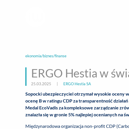
infoWire.pl
multimedialna ag
BIZNES
ROZ
ekonomia/biznes/finanse
ERGO Hestia w świ
25.03.2025
|
ERGO Hestia SA
Sopocki ubezpieczyciel otrzymał wysokie oceny 
ocenę B w ratingu CDP za transparentność działań 
Medal EcoVadis za kompleksowe zarządzanie zró
znalazła się w gronie 5% najlepiej ocenianych na św
Międzynarodowa organizacja non-profit CDP (Carbon D