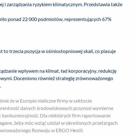
ej i zarządzania ryzykiem klimatycznym. Przedstawia także
niło ponad 22 000 podmiotów, reprezentujących 67%
 to trzecia pozycja w ośmiostopniowej skali, co plasuje
ądzanie wpływem na klimat, ład korporacyjny, redukcję
kowymi. Doceniono również strategię zrównoważonego
.
nie że w Europie nieliczne firmy w sektorze
arentność danych środowiskowych przynosi wymierne
ąc konkurencyjność. Dla niektórych firm raportowanie
gane, żeby móc wziąć udział w określonych przetargach
równoważonego Rozwoju w ERGO Hestii.