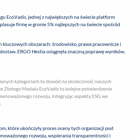
u EcoVadis, jednej z największych na świecie platform
lasuje firmę w gronie 5% najlepszych na świecie spośród
ech kluczowych obszarach: środowisko, prawa pracownicze i
 dostaw. ERGO Hestia osiągnęła znaczną poprawę wyników,
anych kategoriach to dowód na skuteczność naszych
ie Złotego Medalu EcoVadis to kolejne potwierdzenie
równoważonego rozwoju, integrując aspekty ESG we
.
m, które ukończyły proces oceny tych organizacji pod
oważonego rozwoju, wspierania transparentności i