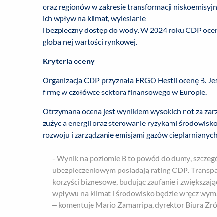
oraz regionów w zakresie transformacji niskoemisyjn
ich wpływ na klimat, wylesianie
i bezpieczny dostęp do wody. W 2024 roku CDP oce
globalnej wartości rynkowej.
Kryteria oceny
Organizacja CDP przyznała ERGO Hestii ocenę B. Jest
firmę w czołówce sektora finansowego w Europie.
Otrzymana ocena jest wynikiem wysokich not za zarz
zużycia energii oraz sterowanie ryzykami środowis
rozwoju i zarządzanie emisjami gazów cieplarnianych
- Wynik na poziomie B to powód do dumy, szczegól
ubezpieczeniowym posiadają rating CDP. Transp
korzyści biznesowe, budując zaufanie i zwiększaj
wpływu na klimat i środowisko będzie wręcz wyma
– komentuje Mario Zamarripa, dyrektor Biura Z