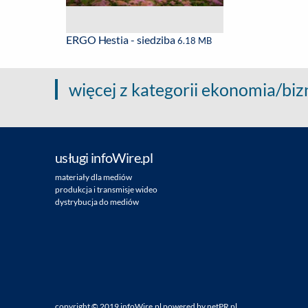
ERGO Hestia - siedziba
6.18 MB
więcej z kategorii ekonomia/biz
usługi infoWire.pl
materiały dla mediów
produkcja i transmisje wideo
dystrybucja do mediów
copyright ©
2019
infoWire.pl
powered by
netPR.pl