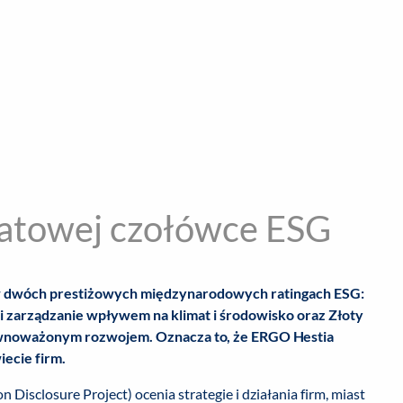
encja informacyjna
RYWKA
SPOŁECZNE
STYL ŻYCIA
TE
atowej czołówce ESG
w dwóch prestiżowych międzynarodowych ratingach ESG:
i zarządzanie wpływem na klimat i środowisko oraz Złoty
wnoważonym rozwojem. Oznacza to, że ERGO Hestia
iecie firm.
isclosure Project) ocenia strategie i działania firm, miast