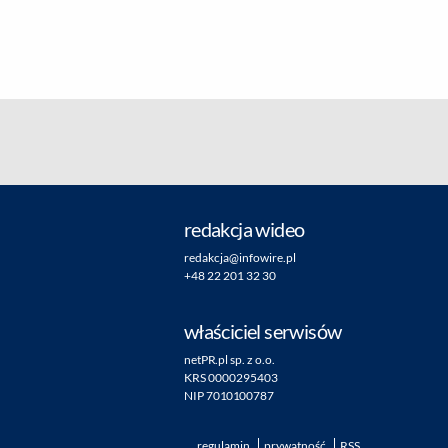
redakcja wideo
redakcja@infowire.pl
+48 22 201 32 30
właściciel serwisów
netPR.pl sp. z o.o.
KRS 0000295403
NIP 7010100787
regulamin
prywatność
RSS