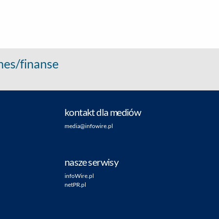
nes/finanse
kontakt dla mediów
media@infowire.pl
nasze serwisy
infoWire.pl
netPR.pl