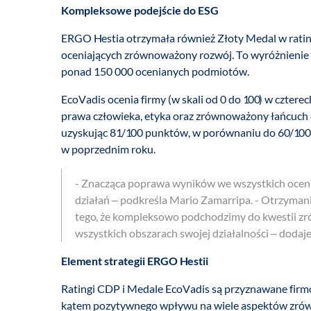
Kompleksowe podejście do ESG
ERGO Hestia otrzymała również Złoty Medal w rating
oceniających zrównoważony rozwój. To wyróżnienie p
ponad 150 000 ocenianych podmiotów.
EcoVadis ocenia firmy (w skali od 0 do 100) w czter
prawa człowieka, etyka oraz zrównoważony łańcuch
uzyskując 81/100 punktów, w porównaniu do 60/100
w poprzednim roku.
- Znacząca poprawa wyników we wszystkich oceni
działań – podkreśla Mario Zamarripa. - Otrzyman
tego, że kompleksowo podchodzimy do kwestii z
wszystkich obszarach swojej działalności – dodaje
Element strategii ERGO Hestii
Ratingi CDP i Medale EcoVadis są przyznawane firmo
kątem pozytywnego wpływu na wiele aspektów zrówn