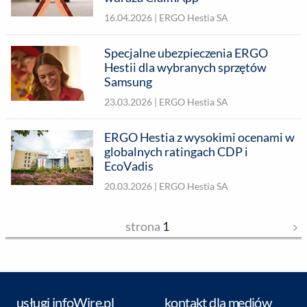
16.04.2026 |
ERGO Hestia SA
Specjalne ubezpieczenia ERGO
Hestii dla wybranych sprzętów
Samsung
23.03.2026 |
ERGO Hestia SA
ERGO Hestia z wysokimi ocenami w
globalnych ratingach CDP i
EcoVadis
20.03.2026 |
ERGO Hestia SA
strona
1
usługi infoWire.pl
kontakt dla mediów