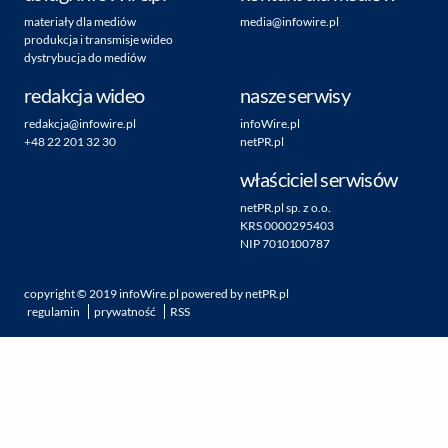
materiały dla mediów
media@infowire.pl
produkcja i transmisje wideo
dystrybucja do mediów
redakcja wideo
nasze serwisy
redakcja@infowire.pl
infoWire.pl
+48 22 201 32 30
netPR.pl
właściciel serwisów
netPR.pl sp. z o.o.
KRS 0000295403
NIP 7010100787
copyright ©
2019
infoWire.pl
powered by
netPR.pl
regulamin
prywatność
RSS