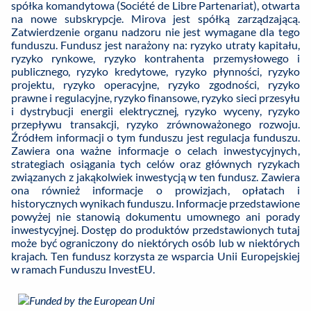
spółka komandytowa (Société de Libre Partenariat), otwarta
na nowe subskrypcje. Mirova jest spółką zarządzającą.
Zatwierdzenie organu nadzoru nie jest wymagane dla tego
funduszu. Fundusz jest narażony na: ryzyko utraty kapitału,
ryzyko rynkowe, ryzyko kontrahenta przemysłowego i
publicznego, ryzyko kredytowe, ryzyko płynności, ryzyko
projektu, ryzyko operacyjne, ryzyko zgodności, ryzyko
prawne i regulacyjne, ryzyko finansowe, ryzyko sieci przesyłu
i dystrybucji energii elektrycznej, ryzyko wyceny, ryzyko
przepływu transakcji, ryzyko zrównoważonego rozwoju.
Źródłem informacji o tym funduszu jest regulacja funduszu.
Zawiera ona ważne informacje o celach inwestycyjnych,
strategiach osiągania tych celów oraz głównych ryzykach
związanych z jakąkolwiek inwestycją w ten fundusz. Zawiera
ona również informacje o prowizjach, opłatach i
historycznych wynikach funduszu. Informacje przedstawione
powyżej nie stanowią dokumentu umownego ani porady
inwestycyjnej. Dostęp do produktów przedstawionych tutaj
może być ograniczony do niektórych osób lub w niektórych
krajach. Ten fundusz korzysta ze wsparcia Unii Europejskiej
w ramach Funduszu InvestEU.