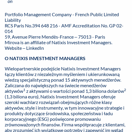
Portfolio Management Company - French Public Limited
Liability
RCS Paris No.394 648 216 - AMF Accreditation No. GP 02-
014
59, Avenue Pierre Mendès-France – 75013 - Paris
Mirova is an affiliate of Natixis Investment Managers.
Website
–
LinkedIn
O NATIXIS INVESTMENT MANAGERS
Wielopartnerskie podejście Natixis Investment Managers
łączy klientów z niezależnym myśleniem i ukierunkowaną
wiedzą specjalistyczną ponad 15 aktywnych menedżerów.
Zaliczana do największych na świecie menedżerów
1
2
aktywów
z aktywami o wartości ponad 1,3 biliona dolarów
(1,3 biliona euro), Natixis Investment Managers oferuje
szeroki wachlarz rozwiązań obejmujących różne klasy
aktywów, style i instrumenty, w tym innowacyjne strategie i
produkty dotyczące środowiska, społeczeństwa i ładu
korporacyjnego (ESG) poświęcone promowaniu
zrównoważonych finansów. Firma współpracuje z klientami,
aby zrozumieć ich wyjątkowe potrzeby i zapewnić im wgląd