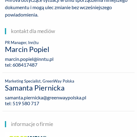
dokumentu i mogą ulec zmianie bez wcześniejszego
powiadomienia.
kontakt dla mediów
PR Manager, Inn|tu
Marcin Popiel
marcin.popiel@inntu.pl
tel: 608417487
Marketing Specialist, GreenWay Polska
Samanta Piernicka
samanta.piernicka@greenwaypolska.pl
tel: 519 580 717
informacje o firmie