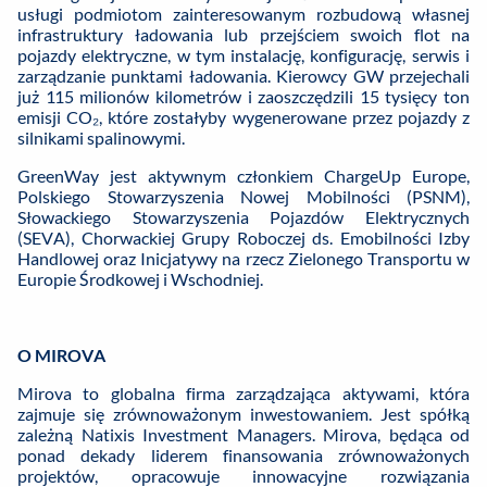
usługi podmiotom zainteresowanym rozbudową własnej
infrastruktury ładowania lub przejściem swoich flot na
pojazdy elektryczne, w tym instalację, konfigurację, serwis i
zarządzanie punktami ładowania. Kierowcy GW przejechali
już 115 milionów kilometrów i zaoszczędzili 15 tysięcy ton
emisji CO₂, które zostałyby wygenerowane przez pojazdy z
silnikami spalinowymi.
GreenWay jest aktywnym członkiem ChargeUp Europe,
Polskiego Stowarzyszenia Nowej Mobilności (PSNM),
Słowackiego Stowarzyszenia Pojazdów Elektrycznych
(SEVA), Chorwackiej Grupy Roboczej ds. Emobilności Izby
Handlowej oraz Inicjatywy na rzecz Zielonego Transportu w
Europie Środkowej i Wschodniej.
O MIROVA
Mirova to globalna firma zarządzająca aktywami, która
zajmuje się zrównoważonym inwestowaniem. Jest spółką
zależną Natixis Investment Managers. Mirova, będąca od
ponad dekady liderem finansowania zrównoważonych
projektów, opracowuje innowacyjne rozwiązania