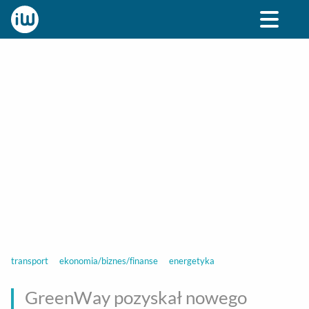
BIZNES
ROZRYWKA
SPOŁECZNE
STYL ŻY
transport
ekonomia/biznes/finanse
energetyka
GreenWay pozyskał nowego