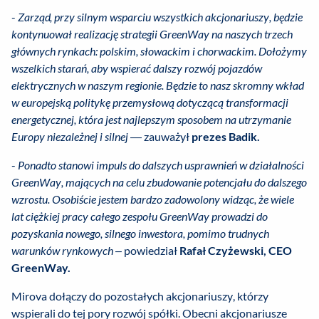
-
Zarząd, przy silnym wsparciu wszystkich akcjonariuszy, będzie
kontynuował realizację strategii GreenWay na naszych trzech
głównych rynkach: polskim, słowackim i chorwackim. Dołożymy
wszelkich starań, aby wspierać dalszy rozwój pojazdów
elektrycznych w naszym regionie. Będzie to nasz skromny wkład
w europejską politykę przemysłową dotyczącą transformacji
energetycznej, która jest najlepszym sposobem na utrzymanie
Europy niezależnej i silnej
— zauważył
prezes Badik.
-
Ponadto stanowi impuls do dalszych usprawnień w działalności
GreenWay, mających na celu zbudowanie potencjału do dalszego
wzrostu. Osobiście jestem bardzo zadowolony widząc, że wiele
lat ciężkiej pracy całego zespołu GreenWay prowadzi do
pozyskania nowego, silnego inwestora, pomimo trudnych
warunków rynkowych
– powiedział
Rafał Czyżewski, CEO
GreenWay.
Mirova dołączy do pozostałych akcjonariuszy, którzy
wspierali do tej pory rozwój spółki. Obecni akcjonariusze