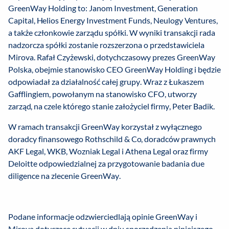
GreenWay Holding to: Janom Investment, Generation
Capital, Helios Energy Investment Funds, Neulogy Ventures,
a także członkowie zarządu spółki. W wyniki transakcji rada
nadzorcza spółki zostanie rozszerzona o przedstawiciela
Mirova. Rafał Czyżewski, dotychczasowy prezes GreenWay
Polska, obejmie stanowisko CEO GreenWay Holding i będzie
odpowiadał za działalność całej grupy. Wraz z Łukaszem
Gafflingiem, powołanym na stanowisko CFO, utworzy
zarząd, na czele którego stanie założyciel firmy, Peter Badik.
W ramach transakcji GreenWay korzystał z wyłącznego
doradcy finansowego Rothschild & Co, doradców prawnych
AKF Legal, WKB, Wozniak Legal i Athena Legal oraz firmy
Deloitte odpowiedzialnej za przygotowanie badania due
diligence na zlecenie GreenWay.
Podane informacje odzwierciedlają opinie GreenWay i
Mirova dotyczące sytuacji w dniu sporządzenia niniejszego