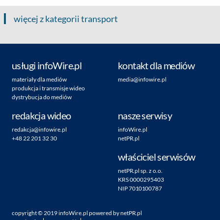
więcej z kategorii transport
usługi infoWire.pl
kontakt dla mediów
materiały dla mediów
media@infowire.pl
produkcja i transmisje wideo
dystrybucja do mediów
redakcja wideo
nasze serwisy
redakcja@infowire.pl
infoWire.pl
+48 22 201 32 30
netPR.pl
właściciel serwisów
netPR.pl sp. z o.o.
KRS 0000295403
NIP 7010100787
copyright ©
2019
infoWire.pl
powered by
netPR.pl