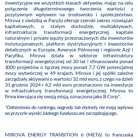
inwestycyjne we wszystkich klasach aktywów, mając na celu
połączenie długoterminowego tworzenia wartości z
pozytywnym wpływem na środowisko i społeczeństwo.
Mirova z siedzibą w Paryżu oferuje szeroki zakres rozwiązań
kapitałowych, o stałym dochodzie, multiaktywach,
infrastrukturze transformacji energetycznej, kapitale
naturalnym i private equity przeznaczonych dla inwestorów
instytucjonalnych, platform dystrybucyjnych i inwestorów
detalicznych w Europie, Ameryce Północnej i regionie Azji i
Pacyfiku. Mirova działa w sektorze infrastruktury
transformacji energetycznej od 20 lat i sfinansowała ponad
1000 projektów o łącznej mocy ponad 7,7 GW potencjalnej
mocy wytwórczej w 49 krajach. Mirova i jej spółki zależne
zarządzały aktywami o wartości 32 mld euro, z czego na dzień
31 grudnia 2024 r 4,2 mld euro przeznaczono na inwestycje
w infrastrukturę transformacji energetycznej. Mirova to
firma kierująca się swoją misją, oznaczona jako B Corp*.
*Odniesienia do rankingu, nagrody lub etykiety nie mają wpływu
na przyszłe wyniki żadnego funduszu ani zarządzającego.
MIROVA ENERGY TRANSITION 6 (MET6) to francuska