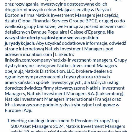
oraz rozwiązania inwestycyjne dostosowane do ich
długoterminowych celów. Mająca siedzibę w Paryżu i
Bostonie firma Natixis Investment Managers jest częścią
działu Global Financial Services Groupe BPCE, drugiej co do
wielkości grupy bankowej we Francji za pośrednictwem sieci
detalicznych Banque Populaire i Caisse d’Epargne.
Nie
wszystkie oferty są dostępne we wszystkich
jurysdykcjach
. Aby uzyskać dodatkowe informacje, odwiedź
stronę internetową Natixis Investment Managers pod
adresem im.natixis.com | LinkedIn:
linkedin.com/company/natixis-investment-managers. Grupy
dystrybucyjne i usługowe Natixis Investment Managers
obejmują Natixis Distribution, LLC, brokera-dealera o
ograniczonym przeznaczeniu i dystrybutora różnych
amerykańskich spółek inwestycyjnych, dla których usługi
doradcze świadczą firmy stowarzyszone Natixis Investment
Managers, Natixis Investment Managers S.A. (Luksemburg),
Natixis Investment Managers International (Francja) oraz
ich stowarzyszone podmioty dystrybucyjne i usługowe w
Europie i Azji.
Według rankingu Investment & Pensions Europe/Top
500 Asset Managers 2024, Natixis Investment Managers
zajęło 19. miejsce wśród największych firm zarządzających