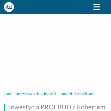
BIZNES
ROZRYWKA
SPOŁECZNE
STYL ŻY
sport
budownictwo/nieruchomości
ekonomia/biznes/finanse
Inwestycja PROFBUD z Robertem