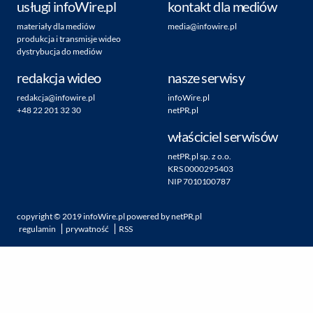
usługi infoWire.pl
kontakt dla mediów
materiały dla mediów
media@infowire.pl
produkcja i transmisje wideo
dystrybucja do mediów
redakcja wideo
nasze serwisy
redakcja@infowire.pl
infoWire.pl
+48 22 201 32 30
netPR.pl
właściciel serwisów
netPR.pl sp. z o.o.
KRS 0000295403
NIP 7010100787
copyright ©
2019
infoWire.pl
powered by
netPR.pl
regulamin
prywatność
RSS