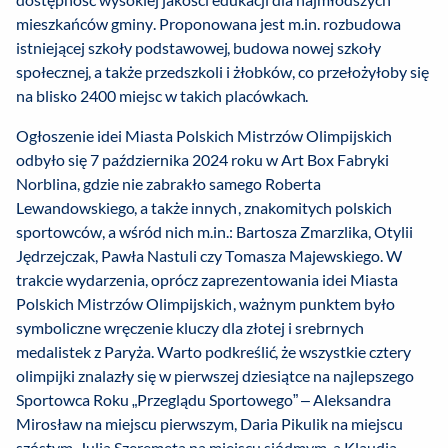
mieszkańców gminy. Proponowana jest m.in. rozbudowa
istniejącej szkoły podstawowej, budowa nowej szkoły
społecznej, a także przedszkoli i żłobków, co przełożyłoby się
na blisko 2400 miejsc w takich placówkach.
Ogłoszenie idei Miasta Polskich Mistrzów Olimpijskich
odbyło się 7 października 2024 roku w Art Box Fabryki
Norblina, gdzie nie zabrakło samego Roberta
Lewandowskiego, a także innych, znakomitych polskich
sportowców, a wśród nich m.in.: Bartosza Zmarzlika, Otylii
Jędrzejczak, Pawła Nastuli czy Tomasza Majewskiego. W
trakcie wydarzenia, oprócz zaprezentowania idei Miasta
Polskich Mistrzów Olimpijskich, ważnym punktem było
symboliczne wręczenie kluczy dla złotej i srebrnych
medalistek z Paryża. Warto podkreślić, że wszystkie cztery
olimpijki znalazły się w pierwszej dziesiątce na najlepszego
Sportowca Roku „Przeglądu Sportowego” – Aleksandra
Mirosław na miejscu pierwszym, Daria Pikulik na miejscu
szóstym, Julia Szeremeta na miejscu siódmym, a Klaudia