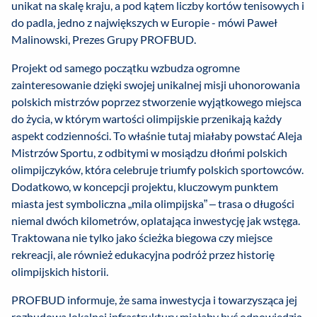
unikat na skalę kraju, a pod kątem liczby kortów tenisowych i
do padla, jedno z największych w Europie - mówi Paweł
Malinowski, Prezes Grupy PROFBUD.
Projekt od samego początku wzbudza ogromne
zainteresowanie dzięki swojej unikalnej misji uhonorowania
polskich mistrzów poprzez stworzenie wyjątkowego miejsca
do życia, w którym wartości olimpijskie przenikają każdy
aspekt codzienności. To właśnie tutaj miałaby powstać Aleja
Mistrzów Sportu, z odbitymi w mosiądzu dłońmi polskich
olimpijczyków, która celebruje triumfy polskich sportowców.
Dodatkowo, w koncepcji projektu, kluczowym punktem
miasta jest symboliczna „mila olimpijska” – trasa o długości
niemal dwóch kilometrów, oplatająca inwestycję jak wstęga.
Traktowana nie tylko jako ścieżka biegowa czy miejsce
rekreacji, ale również edukacyjna podróż przez historię
olimpijskich historii.
PROFBUD informuje, że sama inwestycja i towarzysząca jej
rozbudowa lokalnej infrastruktury miałaby być odpowiedzią