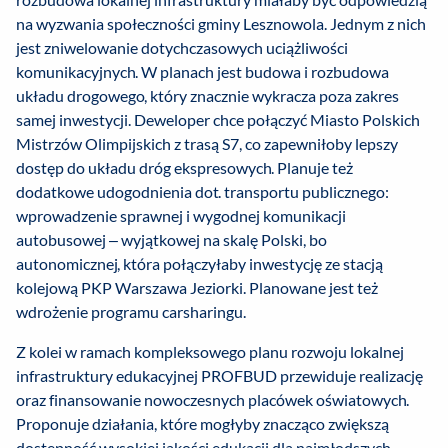
na wyzwania społeczności gminy Lesznowola. Jednym z nich
jest zniwelowanie dotychczasowych uciążliwości
komunikacyjnych. W planach jest budowa i rozbudowa
układu drogowego, który znacznie wykracza poza zakres
samej inwestycji. Deweloper chce połączyć Miasto Polskich
Mistrzów Olimpijskich z trasą S7, co zapewniłoby lepszy
dostęp do układu dróg ekspresowych. Planuje też
dodatkowe udogodnienia dot. transportu publicznego:
wprowadzenie sprawnej i wygodnej komunikacji
autobusowej – wyjątkowej na skalę Polski, bo
autonomicznej, która połączyłaby inwestycję ze stacją
kolejową PKP Warszawa Jeziorki. Planowane jest też
wdrożenie programu carsharingu.
Z kolei w ramach kompleksowego planu rozwoju lokalnej
infrastruktury edukacyjnej PROFBUD przewiduje realizację
oraz finansowanie nowoczesnych placówek oświatowych.
Proponuje działania, które mogłyby znacząco zwiększą
dostępność wysokiej jakości edukacji dla najmłodszych