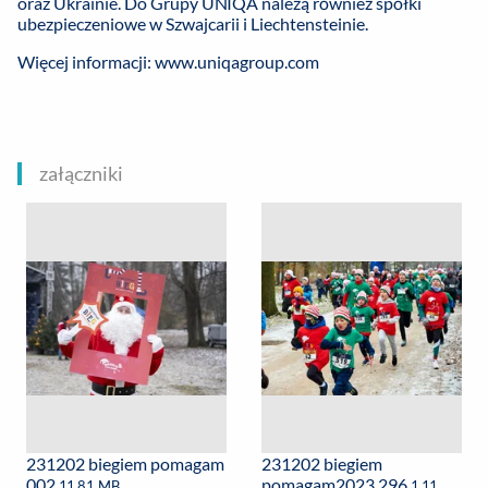
oraz Ukrainie. Do Grupy UNIQA należą również spółki
ubezpieczeniowe w Szwajcarii i Liechtensteinie.
Więcej informacji: www.uniqagroup.com
załączniki
231202 biegiem pomagam
231202 biegiem
002
pomagam2023 296
11.81 MB
1.11