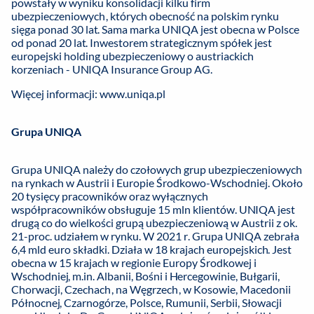
powstały w wyniku konsolidacji kilku firm
ubezpieczeniowych, których obecność na polskim rynku
sięga ponad 30 lat. Sama marka UNIQA jest obecna w Polsce
od ponad 20 lat. Inwestorem strategicznym spółek jest
europejski holding ubezpieczeniowy o austriackich
korzeniach - UNIQA Insurance Group AG.
Więcej informacji: www.uniqa.pl
Grupa UNIQA
Grupa UNIQA należy do czołowych grup ubezpieczeniowych
na rynkach w Austrii i Europie Środkowo-Wschodniej. Około
20 tysięcy pracowników oraz wyłącznych
współpracowników obsługuje 15 mln klientów. UNIQA jest
drugą co do wielkości grupą ubezpieczeniową w Austrii z ok.
21-proc. udziałem w rynku. W 2021 r. Grupa UNIQA zebrała
6,4 mld euro składki. Działa w 18 krajach europejskich. Jest
obecna w 15 krajach w regionie Europy Środkowej i
Wschodniej, m.in. Albanii, Bośni i Hercegowinie, Bułgarii,
Chorwacji, Czechach, na Węgrzech, w Kosowie, Macedonii
Północnej, Czarnogórze, Polsce, Rumunii, Serbii, Słowacji