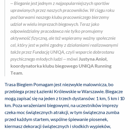
–
Bieganie jest jednym z najpopularniejszych sportów
uprawianych przez naszych pracowników. W ciągu roku
pod barwami naszego klubu pracowniczego bierzemy
udział w wielu imprezach biegowych. Teraz jako
odpowiedzialny pracodawca nie tylko promujemy
aktywność fizyczną, ale też wspieramy ważny społecznie
cel, który jest w pełni zgodny z działaniami realizowanymi
także przez Fundację UNIQA, czyli wsparcie dobrostanu
psychicznego młodych ludzi
– mówi
Justyna Anioł,
koordynatorka klubu biegowego UNIQA Running
Team
.
Trasa Biegiem Pomagam jest niezwykle malownicza, bo
przebiega przez Łazienki Królewskie w Warszawie. Biegacze
mogą zapisać się na jeden z trzech dystansów: 1 km, 5 km i 10
km. Poza wrażeniami biegowymi, na uczestników imprezy
czeka moc świątecznych atrakcji, w tym świąteczna zumba
przed każdym startem, wspólne śpiewanie piosenek,
kiermasz dekoracji świątecznych i słodkich wypieków,