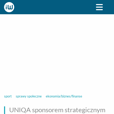
BIZNES
ROZRYWKA
SPOŁECZNE
STYL ŻY
sport
sprawy społeczne
ekonomia/biznes/finanse
UNIQA sponsorem strategicznym