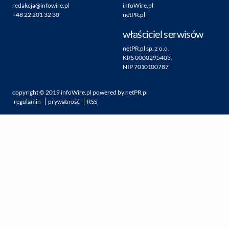
redakcja@infowire.pl
infoWire.pl
+48 22 201 32 30
netPR.pl
właściciel serwisów
netPR.pl sp. z o.o.
KRS 0000295403
NIP 7010100787
copyright ©
2019
infoWire.pl
powered by
netPR.pl
regulamin
prywatność
RSS