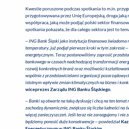
Kwestie poruszone podczas spotkania to m.in. przyg
przygotowywana przez Unię Europejską, droga jaką 
współpraca, jaką może podjąć polski sektor finanso
spotkania pokazała, że dla całego sektora jest to tem
–
ING Bank Śląski jako instytucja finansowa świadoma 
temperatury, już podjął pierwsze kroki w tym zakresie –
energetycznym
.
Teraz postanowiliśmy zaprosić przedstaw
bankowego w czasach nadchodzącej transformacji energet
rozwój konkretnych branż oraz możliwości kształtowani
wspólnie z przedstawicielami organizacji pozarządowy
istotnym wpływie zmian klimatycznych na biznes i kon
wiceprezes Zarządu ING Banku Śląskiego
.
–
Banki są otwarte na taką dyskusję i chcą na ten te
zachodzą dynamicznie, zwiększa się liczba ludności na 
więcej zanieczyszczeń. Jeśli teraz nie zareagujemy i nie
będziemy ponosić duże konsekwencje
– powiedział
Kaz
Energetycznym w ING Banku Śląskim
.