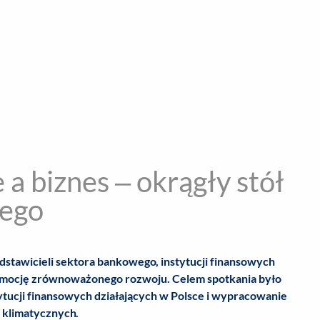
encja informacyjna
RYWKA
SPOŁECZNE
STYL ŻYCIA
TE
a biznes – okrągły stół
wego
edstawicieli sektora bankowego, instytucji finansowych
romocję zrównoważonego rozwoju.
Celem spotkania było
tytucji finansowych działających w Polsce i wypracowanie
 klimatycznych.