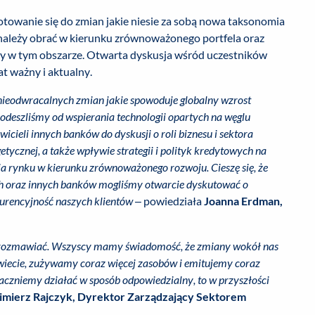
otowanie się do zmian jakie niesie za sobą nowa taksonomia
należy obrać w kierunku zrównoważonego portfela oraz
wy w tym obszarze. Otwarta dyskusja wśród uczestników
at ważny i aktualny.
nieodwracalnych zmian jakie spowoduje globalny wzrost
odeszliśmy od wspierania technologii opartych na węglu
icieli innych banków do dyskusji o roli biznesu i sektora
ycznej, a także wpływie strategii i polityk kredytowych na
a rynku w kierunku zrównoważonego rozwoju. Cieszę się, że
ch oraz innych banków mogliśmy otwarcie dyskutować o
kurencyjność naszych klientów
– powiedziała
Joanna Erdman,
mat rozmawiać. Wszyscy mamy świadomość, że zmiany wokół nas
świecie, zużywamy coraz więcej zasobów i emitujemy coraz
 zaczniemy działać w sposób odpowiedzialny, to w przyszłości
imierz Rajczyk,
Dyrektor Zarządzający Sektorem