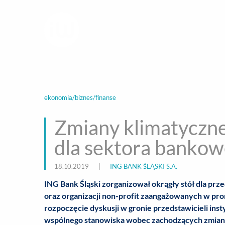
infoWire.pl
multimedialna ag
BIZNES
ROZ
ekonomia/biznes/finanse
Zmiany klimatyczne 
dla sektora banko
18.10.2019
|
ING BANK ŚLĄSKI S.A.
ING Bank Śląski zorganizował okrągły stół dla prz
oraz organizacji non-profit zaangażowanych w p
rozpoczęcie dyskusji w gronie przedstawicieli ins
wspólnego stanowiska wobec zachodzących zmian