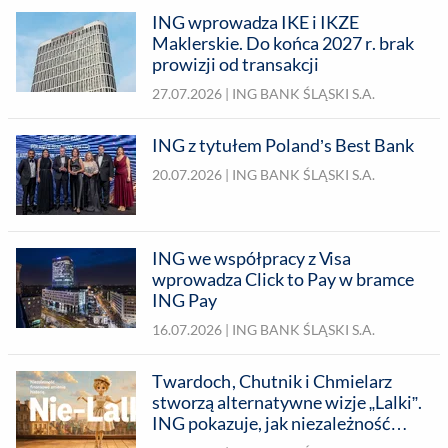
ING wprowadza IKE i IKZE
Maklerskie. Do końca 2027 r. brak
prowizji od transakcji
27.07.2026 |
ING BANK ŚLĄSKI S.A.
ING z tytułem Poland’s Best Bank
20.07.2026 |
ING BANK ŚLĄSKI S.A.
ING we współpracy z Visa
wprowadza Click to Pay w bramce
ING Pay
16.07.2026 |
ING BANK ŚLĄSKI S.A.
Twardoch, Chutnik i Chmielarz
stworzą alternatywne wizje „Lalki”.
ING pokazuje, jak niezależność
finansowa może zmienić historię