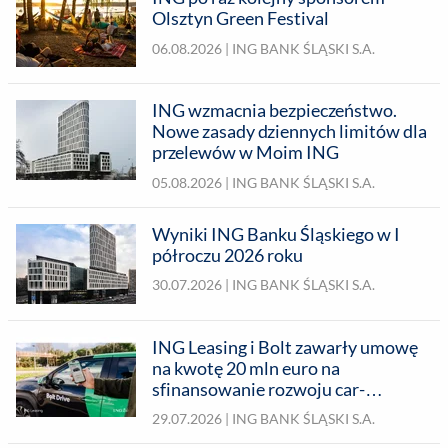
Olsztyn Green Festival
06.08.2026 |
ING BANK ŚLĄSKI S.A.
ING wzmacnia bezpieczeństwo.
Nowe zasady dziennych limitów dla
przelewów w Moim ING
05.08.2026 |
ING BANK ŚLĄSKI S.A.
Wyniki ING Banku Śląskiego w I
półroczu 2026 roku
30.07.2026 |
ING BANK ŚLĄSKI S.A.
ING Leasing i Bolt zawarły umowę
na kwotę 20 mln euro na
sfinansowanie rozwoju car-
sharingu w Polsce
29.07.2026 |
ING BANK ŚLĄSKI S.A.