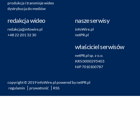
produkcja i transmisje wideo
dystrybucja do mediów
redakcja wideo
nasze serwisy
redakcja@infowire.pl
infoWire.pl
+48 22 201 32 30
netPR.pl
właściciel serwisów
netPR.pl sp. z o.o.
KRS 0000295403
NIP 7010100787
copyright ©
2019
infoWire.pl
powered by
netPR.pl
regulamin
prywatność
RSS