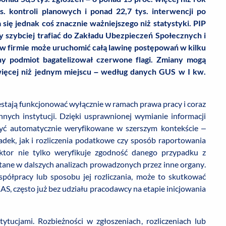
s. kontroli planowych i ponad 22,7 tys. interwencji po
się jednak coś znacznie ważniejszego niż statystyki. PIP
ły szybciej trafiać do Zakładu Ubezpieczeń Społecznych i
 w firmie może uruchomić całą lawinę postępowań w kilku
any podmiot bagatelizował czerwone flagi. Zmiany mogą
więcej niż jednym miejscu – według danych GUS w I kw.
estają funkcjonować wyłącznie w ramach prawa pracy i coraz
nnych instytucji. Dzięki usprawnionej wymianie informacji
yć automatycznie weryfikowane w szerszym kontekście –
dek, jak i rozliczenia podatkowe czy sposób raportowania
ektor nie tylko weryfikuje zgodność danego przypadku z
stane w dalszych analizach prowadzonych przez inne organy.
spółpracy lub sposobu jej rozliczania, może to skutkować
, często już bez udziału pracodawcy na etapie inicjowania
ytucjami. Rozbieżności w zgłoszeniach, rozliczeniach lub