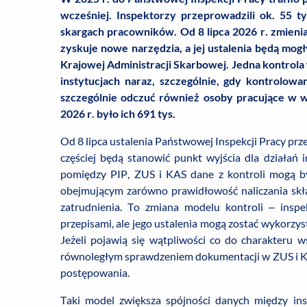
wcześniej. Inspektorzy przeprowadzili ok. 55 ty
skargach pracowników. Od 8 lipca 2026 r. zmienia 
zyskuje nowe narzędzia, a jej ustalenia będą mog
Krajowej Administracji Skarbowej. Jedna kontrola
instytucjach naraz, szczególnie, gdy kontrolow
szczególnie odczuć również osoby pracujące w 
2026 r. było ich 691 tys.
Od 8 lipca ustalenia Państwowej Inspekcji Pracy prz
częściej będą stanowić punkt wyjścia dla działań i
pomiędzy PIP, ZUS i KAS dane z kontroli mogą b
obejmującym zarówno prawidłowość naliczania skła
zatrudnienia. To zmiana modelu kontroli – insp
przepisami, ale jego ustalenia mogą zostać wykorzy
Jeżeli pojawią się wątpliwości co do charakteru w
równoległym sprawdzeniem dokumentacji w ZUS i KAS
postępowania.
Taki model zwiększa spójności danych między inst