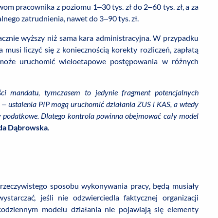
om pracownika z poziomu 1–30 tys. zł do 2–60 tys. zł, a za
lnego zatrudnienia, nawet do 3–90 tys. zł.
acznie wyższy niż sama kara administracyjna. W przypadku
musi liczyć się z koniecznością korekty rozliczeń, zapłatą
a może uruchomić wieloetapowe postępowania w różnych
ości mandatu, tymczasem to jedynie fragment potencjalnych
 – ustalenia PIP mogą uruchomić działania ZUS i KAS, a wtedy
kty podatkowe. Dlatego kontrola powinna obejmować cały model
da Dąbrowska
.
ły rzeczywistego sposobu wykonywania pracy, będą musiały
tarczać, jeśli nie odzwierciedla faktycznej organizacji
 codziennym modelu działania nie pojawiają się elementy