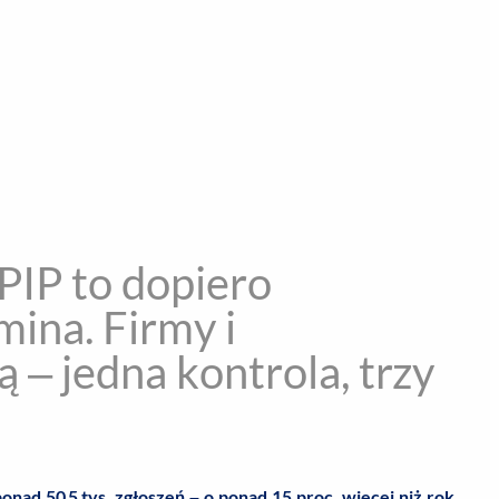
encja informacyjna
RYWKA
SPOŁECZNE
STYL ŻYCIA
TE
IP to dopiero
ina. Firmy i
 – jedna kontrola, trzy
onad 50,5 tys. zgłoszeń – o ponad 15 proc. więcej niż rok