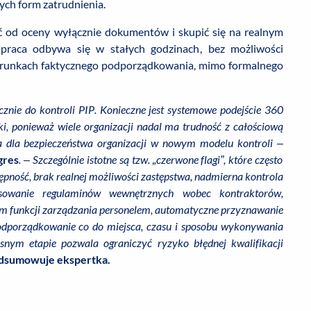
ych form zatrudnienia.
ć od oceny wyłącznie dokumentów i skupić się na realnym
 praca odbywa się w stałych godzinach, bez możliwości
arunkach faktycznego podporządkowania, mimo formalnego
nie do kontroli PIP. Konieczne jest systemowe podejście 360
ki, ponieważ wiele organizacji nadal ma trudność z całościową
a dla bezpieczeństwa organizacji w nowym modelu kontroli –
gres
. – Szczególnie istotne są tzw. „czerwone flagi”, które często
ępność, brak realnej możliwości zastępstwa, nadmierna kontrola
osowanie regulaminów wewnętrznych wobec kontraktorów,
im funkcji zarządzania personelem, automatyczne przyznawanie
odporządkowanie co do miejsca, czasu i sposobu wykonywania
nym etapie pozwala ograniczyć ryzyko błędnej kwalifikacji
dsumowuje ekspertka.