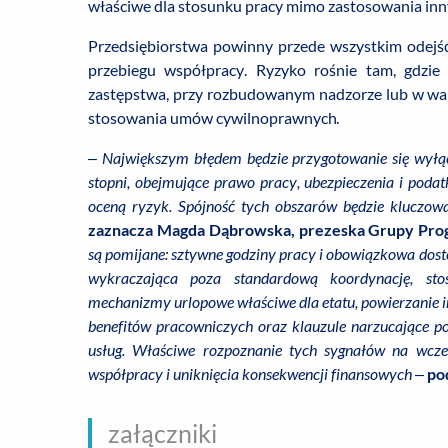
właściwe dla stosunku pracy mimo zastosowania inn
Przedsiębiorstwa powinny przede wszystkim odejś
przebiegu współpracy. Ryzyko rośnie tam, gdzie
zastępstwa, przy rozbudowanym nadzorze lub w w
stosowania umów cywilnoprawnych.
–
Największym błędem będzie przygotowanie się wyłącz
stopni, obejmujące prawo pracy, ubezpieczenia i podat
oceną ryzyk. Spójność tych obszarów będzie kluczow
zaznacza Magda Dąbrowska, prezeska Grupy Pro
są pomijane: sztywne godziny pracy i obowiązkowa dost
wykraczająca poza standardową koordynację, st
mechanizmy urlopowe właściwe dla etatu, powierzanie 
benefitów pracowniczych oraz klauzule narzucające p
usług. Właściwe rozpoznanie tych sygnałów na wczes
współpracy i uniknięcia konsekwencji finansowych
–
po
załączniki