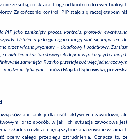
ione ze sobą, co skraca drogę od kontroli do ewentualnych
iorcy. Zakończenie kontroli PIP staje się raczej etapem niż
lę PIP jako zamknięty proces: kontrola, protokół, ewentualna
rozpada. Ustalenia jednego organu mogą stać się impulsem do
e dane przez własne pryzmaty – składkowy i podatkowy. Zamiast
yzje o nałożeniu kar lub obowiązek dopłat wynikających z innych
efinitywnie zamknięta. Ryzyko przestaje być więc jednorazowym
 i między instytucjami
– mówi Magda Dąbrowska, prezeska
d
wiązków ani sankcji dla osób aktywnych zawodowo, ale
stwowymi oraz sposób, w jaki ich sytuacja zawodowa jest
ia, składek i rozliczeń będą szybciej analizowane w ramach
ć oceny całego przebiegu zatrudnienia. Oznacza to, że