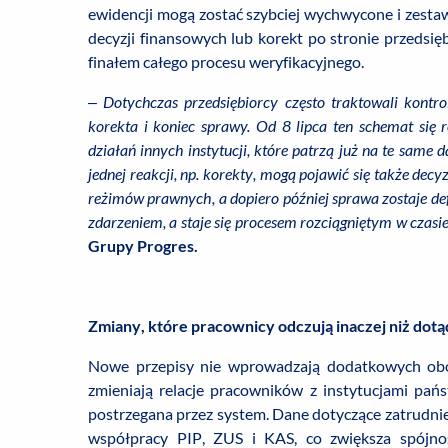
ewidencji mogą zostać szybciej wychwycone i zestaw
decyzji finansowych lub korekt po stronie przedsięb
finałem całego procesu weryfikacyjnego.
–
Dotychczas przedsiębiorcy często traktowali kontro
korekta i koniec sprawy. Od 8 lipca ten schemat się 
działań innych instytucji, które patrzą już na te sam
jednej reakcji, np. korekty, mogą pojawić się także dec
reżimów prawnych, a dopiero później sprawa zostaje d
zdarzeniem, a staje się procesem rozciągniętym w czasie
Grupy Progres.
Zmiany, które pracownicy odczują inaczej niż dotą
Nowe przepisy nie wprowadzają dodatkowych obo
zmieniają relacje pracowników z instytucjami pań
postrzegana przez system. Dane dotyczące zatrudnien
współpracy PIP, ZUS i KAS, co zwiększa spójnoś