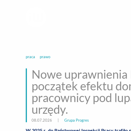
infoWire.pl
multimedialna ag
BIZNES
ROZ
praca
prawo
Nowe uprawnienia P
początek efektu dom
pracownicy pod lupą
urzędy.
08.07.2026
|
Grupa Progres
W 2025 r. do Państwowej Inspekcji Pracy trafiło p