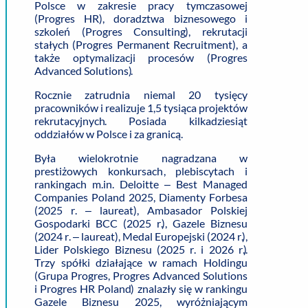
Polsce w zakresie pracy tymczasowej
(Progres HR), doradztwa biznesowego i
szkoleń (Progres Consulting), rekrutacji
stałych (Progres Permanent Recruitment), a
także optymalizacji procesów (Progres
Advanced Solutions).
Rocznie zatrudnia niemal 20 tysięcy
pracowników i realizuje 1,5 tysiąca projektów
rekrutacyjnych. Posiada kilkadziesiąt
oddziałów w Polsce i za granicą.
Była wielokrotnie nagradzana w
prestiżowych konkursach, plebiscytach i
rankingach m.in. Deloitte – Best Managed
Companies Poland 2025, Diamenty Forbesa
(2025 r. – laureat), Ambasador Polskiej
Gospodarki BCC (2025 r.), Gazele Biznesu
(2024 r. – laureat), Medal Europejski (2024 r.),
Lider Polskiego Biznesu (2025 r. i 2026 r.).
Trzy spółki działające w ramach Holdingu
(Grupa Progres, Progres Advanced Solutions
i Progres HR Poland) znalazły się w rankingu
Gazele Biznesu 2025, wyróżniającym