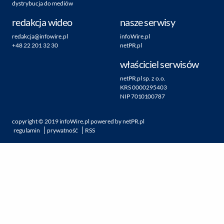
dystrybucja do mediów
redakcja wideo
nasze serwisy
redakcja@infowire.pl
infoWire.pl
+48 22 201 32 30
netPR.pl
właściciel serwisów
netPR.pl sp. z o.o.
KRS 0000295403
NIP 7010100787
copyright ©
2019
infoWire.pl
powered by
netPR.pl
regulamin
prywatność
RSS