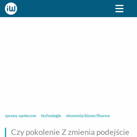
BIZNES
ROZRYWKA
SPOŁECZNE
STYL ŻY
sprawy społeczne
technologie
ekonomia/biznes/finanse
Czy pokolenie Z zmienia podejście