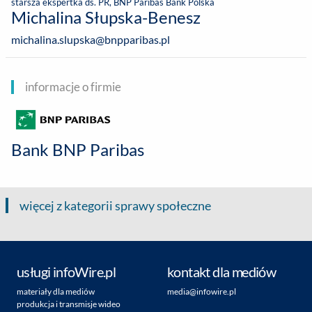
starsza ekspertka ds. PR, BNP Paribas Bank Polska
Michalina Słupska-Benesz
michalina.slupska@bnpparibas.pl
informacje o firmie
Bank BNP Paribas
więcej z kategorii sprawy społeczne
usługi infoWire.pl
kontakt dla mediów
materiały dla mediów
media@infowire.pl
produkcja i transmisje wideo