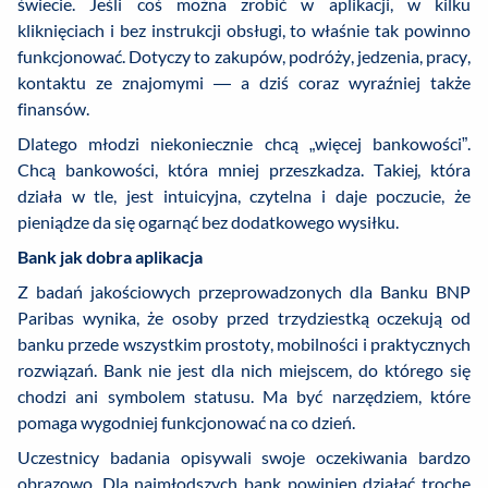
świecie. Jeśli coś można zrobić w aplikacji, w kilku
kliknięciach i bez instrukcji obsługi, to właśnie tak powinno
funkcjonować. Dotyczy to zakupów, podróży, jedzenia, pracy,
kontaktu ze znajomymi — a dziś coraz wyraźniej także
finansów.
Dlatego młodzi niekoniecznie chcą „więcej bankowości”.
Chcą bankowości, która mniej przeszkadza. Takiej, która
działa w tle, jest intuicyjna, czytelna i daje poczucie, że
pieniądze da się ogarnąć bez dodatkowego wysiłku.
Bank jak dobra aplikacja
Z badań jakościowych przeprowadzonych dla Banku BNP
Paribas wynika, że osoby przed trzydziestką oczekują od
banku przede wszystkim prostoty, mobilności i praktycznych
rozwiązań. Bank nie jest dla nich miejscem, do którego się
chodzi ani symbolem statusu. Ma być narzędziem, które
pomaga wygodniej funkcjonować na co dzień.
Uczestnicy badania opisywali swoje oczekiwania bardzo
obrazowo. Dla najmłodszych bank powinien działać trochę