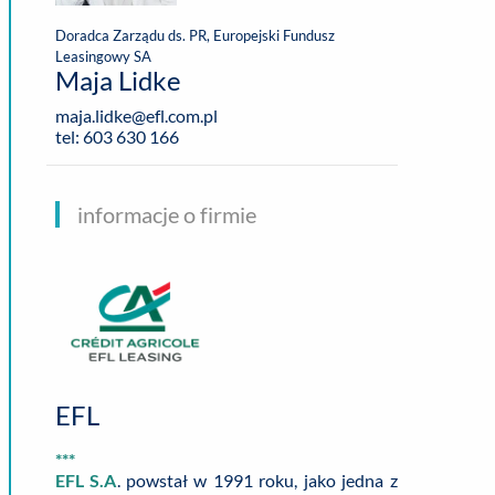
Doradca Zarządu ds. PR, Europejski Fundusz
Leasingowy SA
Maja Lidke
maja.lidke@efl.com.pl
tel: 603 630 166
informacje o firmie
EFL
***
EFL S.A
. powstał w 1991 roku, jako jedna z