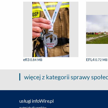
efl3
EFL4
0.84 MB
0.72 MB
więcej z kategorii sprawy społe
usługi infoWire.pl
materiały dla mediów