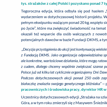
tys. strażaków z całej Polski i pozyskano ponad 7
Tegoroczna edycja, która odbyła się pod hasłem 
wydarzeniem w dotychczasowej historii projektu. W 
pełnym ekwipunku ważącym ponad 20 kg, wspięło się 
po życie”, które ma zwiększyć świadomość na temat 
okazali też wsparcie dla osób walczących z nowo
potencjalnych dawców w bazie Fundacji DKMS, a tym 
„Decyzja przystąpienia do akcji jest kontynuacją wielol
z Fundacją DKMS. Jako organizacja odpowiedzialna spo
ale konkretne, wartościowe działania, które mogą ratow
z cudem, dlatego chcemy wspólnie zwiększać szanse p
Polsce już od kilku lat
cyklicznie organizujemy Dni Daw
Podczas dotychczasowych akcji ponad 250 osób zap
białaczkę znalazła swojego genetycznego bliźniaka” –
pracowniczych i środowiska pracy, dyrektor HR w
Uczestnicy dotychczasowych edycji „Strażaka na szlak
Góra, a w tym roku zmierzyli się z Masywem Śnieżnik