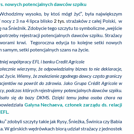
 tys. nowych potencjalnych dawców szpiku
„Wchodzimy wysoko, by ktoś mógł żyć”, była największym
nocy z 3 na 4 lipca blisko
2 tys.
strażaków z całej Polski, w
na Śnieżnik. Zdobycie tego szczytu to symboliczne „wejście
potrzeby rejestracji potencjalnych dawców szpiku. Strażacy
tworami krwi. Tegoroczna edycja to kolejne setki nowych
samym, setki potencjalnych szans na życie.
etniej współpracy EFL i banku Credit Agricole
łecznie wierzymy, że odpowiedzialny biznes to nie deklaracje,
ać życie. Wiemy, że znalezienie zgodnego dawcy często graniczy
acjentów na powrót do zdrowia. Jako Grupa Crédit Agricole w
cy, podczas których rejestrujemy potencjalnych dawców szpiku.
isało się do bazy DKMS. Dzięki temu jedna osoba chora na
powiedziała
Galyna Nechaeva, członek zarządu ds. relacji
 EFL
.
u” zdobyli szczyty takie jak Rysy, Śnieżka, Świnica czy Babia
a. W górskich wędrówkach biorą udział strażacy z jednostek