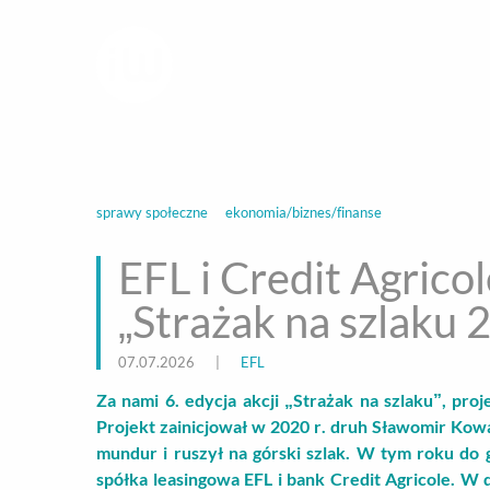
infoWire.pl
multimedialna ag
BIZNES
ROZ
sprawy społeczne
ekonomia/biznes/finanse
EFL i Credit Agrico
„Strażak na szlaku 
07.07.2026
|
EFL
Za nami 6. edycja akcji „Strażak na szlaku”, pr
Projekt zainicjował w 2020 r. druh Sławomir Kow
mundur i ruszył na górski szlak. W tym roku do
spółka leasingowa EFL i bank Credit Agricole.
W d