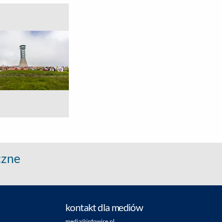
czne
kontakt dla mediów
media@infowire.pl