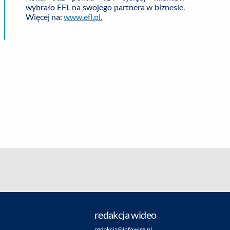
wybrało EFL na swojego partnera w biznesie.
Więcej na:
www.efl.pl.
redakcja wideo
redakcja@infowire.pl