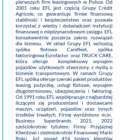
pierwszych firm leasingowych w Polsce. Od
2001 roku EFL jest częścią Grupy Crédit
Agricole, co gwarantuje firmie finansową
stabilność i bezpieczeństwo oraz pozwala
korzystać z wiedzy i doświadczeń instytucji
finansowej o międzynarodowym zasięgu. EFL
konsekwentnie poszerza zakres rozwiązań
dla biznesu. W skład Grupy EFL wchodzą
spółka flotowa Carefleet, spółka
faktoringowa Eurofactor oraz TRUCK CARE,
która oferuje kompleksowy wynajem
pojazdów użytkowych stworzony z myślą o
biznesie transportowym. W ramach Grupy
EFL spółka oferuje szeroki pakiet produktów:
leasing, pożyczkę, usługi flotowe, wynajem
długoterminowy, ubezpieczenia i faktoring.
Od 1991 roku EFL współpracuje z najbardziej
liczącymi się producentami i dostawcami
maszyn, urządzeń, pojazdów oraz innych
środków trwałych. Firmę wyróżniono m.in.
Business Superbrands 2021, 2022
sześciokrotnie tytułem: Firmy Przyjaznej
Klientowi i siedmiokrotnie Finansowej Marki
Roku. Już ponad 414 tysięcy klientów