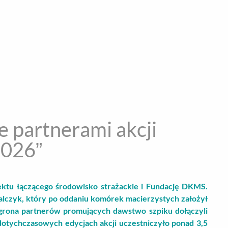
encja informacyjna
RYWKA
SPOŁECZNE
STYL ŻYCIA
TE
le partnerami akcji
2026”
ojektu łączącego środowisko strażackie i Fundację DKMS.
alczyk, który po oddaniu komórek macierzystych założył
 grona partnerów promujących dawstwo szpiku dołączyli
otychczasowych edycjach akcji uczestniczyło ponad 3,5