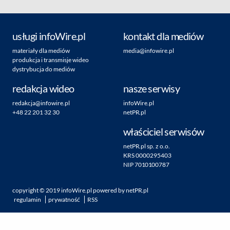
usługi infoWire.pl
kontakt dla mediów
materiały dla mediów
media@infowire.pl
produkcja i transmisje wideo
dystrybucja do mediów
redakcja wideo
nasze serwisy
redakcja@infowire.pl
infoWire.pl
+48 22 201 32 30
netPR.pl
właściciel serwisów
netPR.pl sp. z o.o.
KRS 0000295403
NIP 7010100787
copyright ©
2019
infoWire.pl
powered by
netPR.pl
regulamin
prywatność
RSS