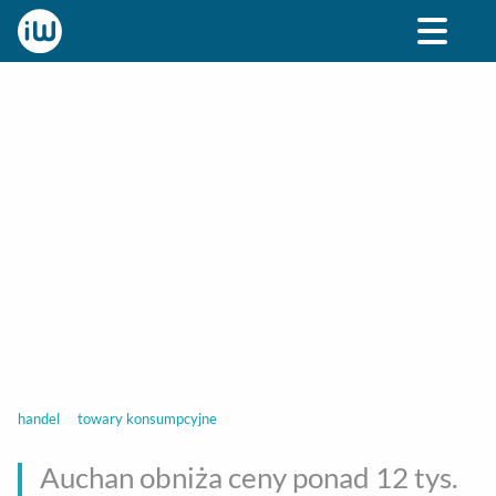
BIZNES
ROZRYWKA
SPOŁECZNE
STYL ŻY
handel
towary konsumpcyjne
Auchan obniża ceny ponad 12 tys.