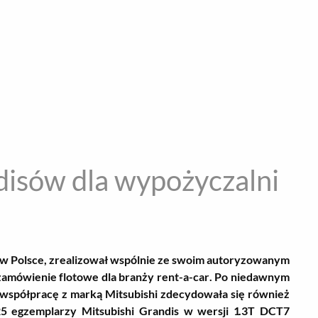
encja informacyjna
RYWKA
SPOŁECZNE
STYL ŻYCIA
TE
disów dla wypożyczalni
rs w Polsce, zrealizował wspólnie ze swoim autoryzowanym
zamówienie flotowe dla branży rent-a-car. Po niedawnym
 współpracę z marką Mitsubishi zdecydowała się również
 25 egzemplarzy Mitsubishi Grandis w wersji 1.3T DCT7