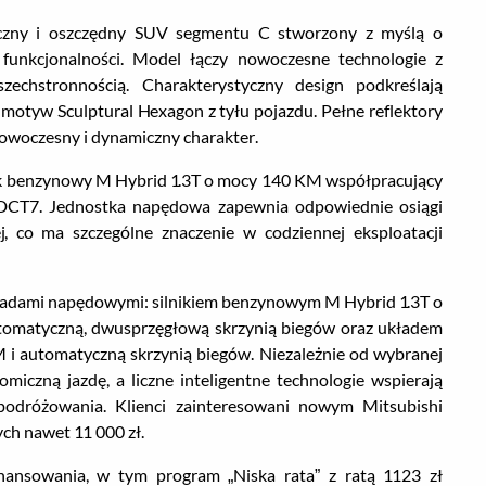
eczny i oszczędny SUV segmentu C stworzony z myślą o
funkcjonalności. Model łączy nowoczesne technologie z
echstronnością.
Charakterystyczny design podkreślają
 motyw Sculptural Hexagon z tyłu pojazdu. Pełne reflektory
nowoczesny i dynamiczny charakter.
nik benzynowy M Hybrid 1.3T o mocy 140 KM współpracujący
 DCT7. Jednostka napędowa zapewnia odpowiednie osiągi
, co ma szczególne znaczenie w codziennej eksploatacji
kładami napędowymi: silnikiem benzynowym M Hybrid 1.3T o
omatyczną, dwusprzęgłową skrzynią biegów oraz układem
M i automatyczną skrzynią biegów. Niezależnie od wybranej
iczną jazdę, a liczne inteligentne technologie wspierają
 podróżowania. Klienci zainteresowani nowym Mitsubishi
ych nawet 11 000 zł.
nansowania, w tym program „Niska rata” z ratą 1123 zł