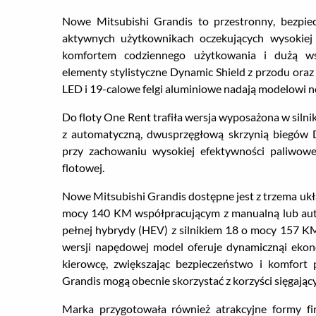
Nowe Mitsubishi Grandis to przestronny, bezpi
aktywnych użytkownikach oczekujących wysokiej 
komfortem codziennego użytkowania i dużą wsz
elementy stylistyczne Dynamic Shield z przodu oraz
LED i 19-calowe felgi aluminiowe nadają modelowi 
Do floty One Rent trafiła wersja wyposażona w sil
z automatyczną, dwusprzęgłową skrzynią biegów
przy zachowaniu wysokiej efektywności paliwowej
flotowej.
Nowe Mitsubishi Grandis dostępne jest z trzema u
mocy 140 KM współpracującym z manualną lub aut
pełnej hybrydy (HEV) z silnikiem 1.8 o mocy 157 K
wersji napędowej model oferuje dynamicznąi ekonom
kierowcę, zwiększając bezpieczeństwo i komfort
Grandis mogą obecnie skorzystać z korzyści sięgając
Marka przygotowała również atrakcyjne formy fi