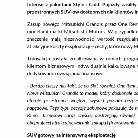
Intense z pakietami Style i Cold. Pojazdy zasili
przestronnych SUV-ów dostępnych dla klientów i
Zakup nowego Mitsubishi Grandis przez One Rent
modelami marki Mitsubishi Motors. W przypadku
znaczenie mają niezawodność, wartość rezydual
atrakcyjne koszty eksploatacji – cechy, które nowy 
Transakcja została zrealizowana w ramach progra
klientom biznesowym indywidualnie kalkulowane 
dedykowane rozwiązania finansowe.
- Bardzo cieszy nas fakt, że po Sixt również One Rent 
Nowe Mitsubishi Grandis to model, który doskonale o
oferuje przestronne wnętrze, wysoki poziom bezpie
napędowe. Tego typu decyzje zakupowe pokazują, że no
Klienci biznesowi coraz częściej dostrzegają również
obejmującej atrakcyjne warunki zakupu i finansowania
–
SUV gotowy na intensywną eksploatację