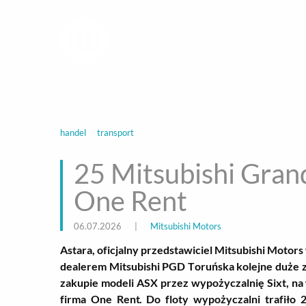
infoWire.pl
multimedialna ag
BIZNES
ROZ
handel
transport
25 Mitsubishi Gran
One Rent
06.07.2026
|
Mitsubishi Motors
Astara, oficjalny przedstawiciel Mitsubishi Moto
dealerem Mitsubishi PGD Toruńska kolejne duże 
zakupie modeli ASX przez wypożyczalnię Sixt, na
firma One Rent. Do floty wypożyczalni trafiło