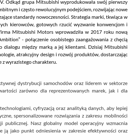
EV. Odkąd grupa Mitsubishi wyprodukowała swój pierwszy
mbitnym i często rewolucyjnym podejściem, rozwijając nowe
ające standardy nowoczesności. Strategia marki, tkwiąca w
tnych kierowców, gotowych rzucić wyzwanie konwencjom i
ą, firma Mitsubishi Motors wprowadziła w 2017 roku nową
Ambition” - połączenie osobistego zaangażowania z chęcią
 dialogu między marką a jej klientami. Dzisiaj Mitsubishi
logie, atrakcyjny design i rozwój produktów, dostarczając
e z wyrazistego charakteru.
fektywnej dystrybucji samochodów oraz liderem w sektorze
artości zarówno dla reprezentowanych marek, jak i dla
echnologiami, cyfryzacją oraz analityką danych, aby lepiej
yczne, spersonalizowane rozwiązania z zakresu mobilności
ji publicznej. Nasz globalny model operacyjny wzmacnia
e ją jako punkt odniesienia w zakresie efektywności oraz