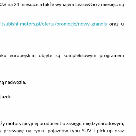
 0% na 24 miesiące a także wynajem Lease&Go z miesięczną
itsubishi-motors.pl/oferta/promocje/nowy-grandis
oraz u
ynku europejskim objęte są kompleksowym programem
jną nadwozia,
jazdu.
anży motoryzacyjnej producent o zasięgu międzynarodowym,
ną przewagę na rynku pojazdów typu SUV i pick-up oraz