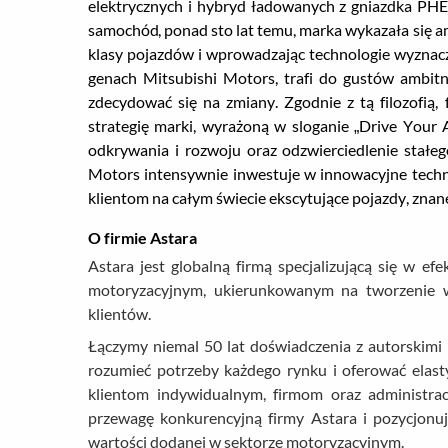
elektrycznych i hybryd ładowanych z gniazdka PH
samochód, ponad sto lat temu, marka wykazała się a
klasy pojazdów i wprowadzając technologie wyznacz
genach Mitsubishi Motors, trafi do gustów ambi
zdecydować się na zmiany. Zgodnie z tą filozofi
strategię marki, wyrażoną w sloganie „Drive Your 
odkrywania i rozwoju oraz odzwierciedlenie stałego
Motors intensywnie inwestuje w innowacyjne techno
klientom na całym świecie ekscytujące pojazdy, znan
O firmie Astara
Astara jest globalną firmą specjalizującą się w e
motoryzacyjnym, ukierunkowanym na tworzenie w
klientów.
Łączymy niemal 50 lat doświadczenia z autorskimi t
rozumieć potrzeby każdego rynku i oferować elast
klientom indywidualnym, firmom oraz administrac
przewagę konkurencyjną firmy Astara i pozycjonuj
wartości dodanej w sektorze motoryzacyjnym.