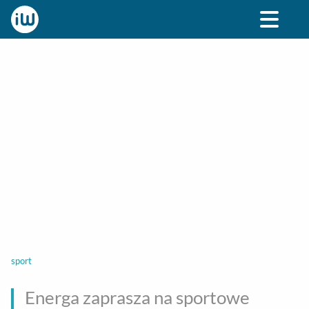
BIZNES
ROZRYWKA
SPOŁECZNE
STYL ŻY
sport
Energa zaprasza na sportowe