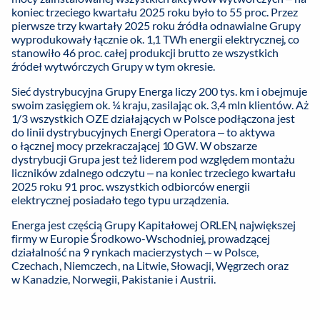
koniec trzeciego kwartału 2025 roku było to 55 proc. Przez
pierwsze trzy kwartały 2025 roku źródła odnawialne Grupy
wyprodukowały łącznie ok. 1,1 TWh energii elektrycznej, co
stanowiło 46 proc. całej produkcji brutto ze wszystkich
źródeł wytwórczych Grupy w tym okresie.
Sieć dystrybucyjna Grupy Energa liczy 200 tys. km i obejmuje
swoim zasięgiem ok. ¼ kraju, zasilając ok. 3,4 mln klientów. Aż
1/3 wszystkich OZE działających w Polsce podłączona jest
do linii dystrybucyjnych Energi Operatora – to aktywa
o łącznej mocy przekraczającej 10 GW. W obszarze
dystrybucji Grupa jest też liderem pod względem montażu
liczników zdalnego odczytu – na koniec trzeciego kwartału
2025 roku 91 proc. wszystkich odbiorców energii
elektrycznej posiadało tego typu urządzenia.
Energa jest częścią Grupy Kapitałowej ORLEN, największej
firmy w Europie Środkowo-Wschodniej, prowadzącej
działalność na 9 rynkach macierzystych – w Polsce,
Czechach, Niemczech, na Litwie, Słowacji, Węgrzech oraz
w Kanadzie, Norwegii, Pakistanie i Austrii.