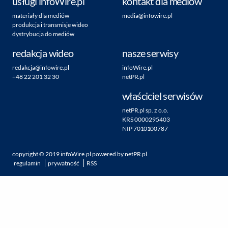
usługi infoWire.pl
kontakt dla mediów
materiały dla mediów
media@infowire.pl
produkcja i transmisje wideo
dystrybucja do mediów
redakcja wideo
nasze serwisy
redakcja@infowire.pl
infoWire.pl
+48 22 201 32 30
netPR.pl
właściciel serwisów
netPR.pl sp. z o.o.
KRS 0000295403
NIP 7010100787
copyright ©
2019
infoWire.pl
powered by
netPR.pl
regulamin
prywatność
RSS