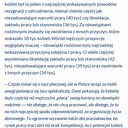
kobiet był to jeden z najczęściej wskazywanych powodów
rezygnacji z zatrudnienia, niemal równie częsty jak
niezadowalające warunki pracy (40 tys.) czy likwidacja
zakładu pracy lub stanowiska (36 tys.). Za obowiązkami
rodzinnymi znalazły się zwolnienia z innych przyczyn, które
wskazało 18 tys. kobiet. Wśród mężczyzn proporcje
wyglądały inaczej – obowiązki rodzinne były najrzadziej
wskazywaną przyczyną odejścia z pracy. O wiele częściej
wymieniano likwidację zakładu pracy lub stanowiska (42
tys.), niezadowalające warunki pracy (39 tys.) oraz zwolnienie
z innych przyczyn (34 tys.).
–
Często mówi się o luce płacowej, ale w Polsce wciąż za mało
uwagi poświęca się luce opiekuńczej. Dane pokazują, że kobiety
dużo częściej niż mężczyźni „płacą” swoją karierą za obowiązki
rodzinne — nie dlatego, że nie chcą pracować, ale dlatego, że to
na nich najczęściej spada odpowiedzialność za organizację życia
domowego. To ogromne wyzwanie także dla pracodawców, bo
rynek pracy traci dziś nie brak kompetencji, lecz potencjał kobiet,