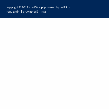
copyright ©
2019
infoWire.pl
powered by
netPR.pl
regulamin
prywatność
RSS