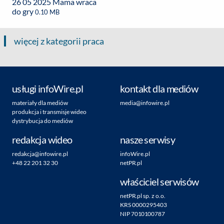
26 05 2025 Mama wraca
do gry
0.10 MB
więcej z kategorii praca
usługi infoWire.pl
kontakt dla mediów
materiały dla mediów
media@infowire.pl
produkcja i transmisje wideo
dystrybucja do mediów
redakcja wideo
nasze serwisy
redakcja@infowire.pl
infoWire.pl
+48 22 201 32 30
netPR.pl
właściciel serwisów
netPR.pl sp. z o.o.
KRS 0000295403
NIP 7010100787