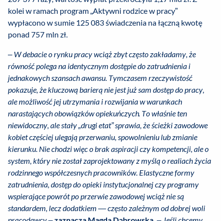
kolei w ramach program „Aktywni rodzice w pracy”
wypłacono w sumie 125 083 świadczenia na łączną kwotę
ponad 757 mln zł.
–
W debacie o rynku pracy wciąż zbyt często zakładamy, że
równość polega na identycznym dostępie do zatrudnienia i
jednakowych szansach awansu. Tymczasem rzeczywistość
pokazuje, że kluczową barierą nie jest już sam dostęp do pracy,
ale możliwość jej utrzymania i rozwijania w warunkach
narastających obowiązków opiekuńczych. To właśnie ten
niewidoczny, ale stały „drugi etat” sprawia, że ścieżki zawodowe
kobiet częściej ulegają przerwaniu, spowolnieniu lub zmianie
kierunku.
Nie chodzi więc o brak aspiracji czy kompetencji, ale o
system, który nie został zaprojektowany z myślą o realiach życia
rodzinnego współczesnych pracowników. Elastyczne formy
zatrudnienia, dostęp do opieki instytucjonalnej czy programy
wspierające powrót po przerwie zawodowej wciąż nie są
standardem, lecz dodatkiem — często zależnym od dobrej woli
pracodawcy –
zaznacza Magda Dąbrowska.
– Jeśli chcemy