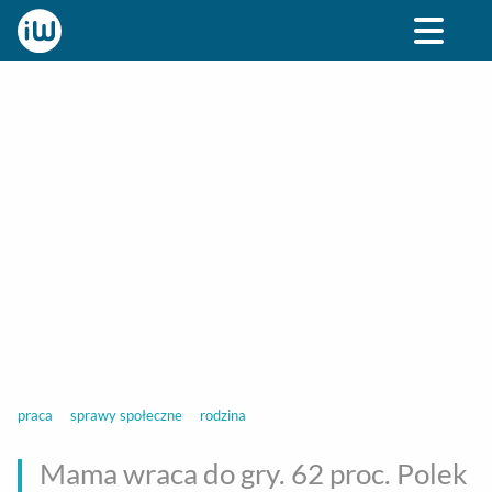
BIZNES
ROZRYWKA
SPOŁECZNE
STYL ŻY
praca
sprawy społeczne
rodzina
Mama wraca do gry. 62 proc. Polek