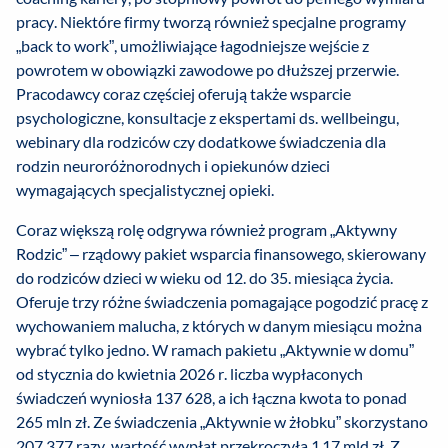
pracy. Niektóre firmy tworzą również specjalne programy
„back to work”, umożliwiające łagodniejsze wejście z
powrotem w obowiązki zawodowe po dłuższej przerwie.
Pracodawcy coraz częściej oferują także wsparcie
psychologiczne, konsultacje z ekspertami ds. wellbeingu,
webinary dla rodziców czy dodatkowe świadczenia dla
rodzin neuroróżnorodnych i opiekunów dzieci
wymagających specjalistycznej opieki.
Coraz większą rolę odgrywa również program „Aktywny
Rodzic” – rządowy pakiet wsparcia finansowego, skierowany
do rodziców dzieci w wieku od 12. do 35. miesiąca życia.
Oferuje trzy różne świadczenia pomagające pogodzić pracę z
wychowaniem malucha, z których w danym miesiącu można
wybrać tylko jedno. W ramach pakietu „Aktywnie w domu”
od stycznia do kwietnia 2026 r. liczba wypłaconych
świadczeń wyniosła 137 628, a ich łączna kwota to ponad
265 mln zł. Ze świadczenia „Aktywnie w żłobku” skorzystano
207 377 razy, wartość wypłat przekroczyła 1,17 mld zł. Z