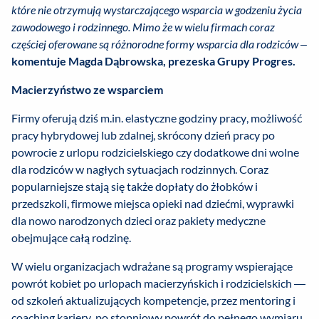
które nie otrzymują wystarczającego wsparcia w godzeniu życia
zawodowego i rodzinnego. Mimo że w wielu firmach coraz
częściej oferowane są różnorodne formy wsparcia dla rodziców
–
komentuje Magda Dąbrowska, prezeska Grupy Progres.
Macierzyństwo ze wsparciem
Firmy oferują dziś m.in. elastyczne godziny pracy, możliwość
pracy hybrydowej lub zdalnej, skrócony dzień pracy po
powrocie z urlopu rodzicielskiego czy dodatkowe dni wolne
dla rodziców w nagłych sytuacjach rodzinnych. Coraz
popularniejsze stają się także dopłaty do żłobków i
przedszkoli, firmowe miejsca opieki nad dziećmi, wyprawki
dla nowo narodzonych dzieci oraz pakiety medyczne
obejmujące całą rodzinę.
W wielu organizacjach wdrażane są programy wspierające
powrót kobiet po urlopach macierzyńskich i rodzicielskich —
od szkoleń aktualizujących kompetencje, przez mentoring i
coaching kariery, po stopniowy powrót do pełnego wymiaru