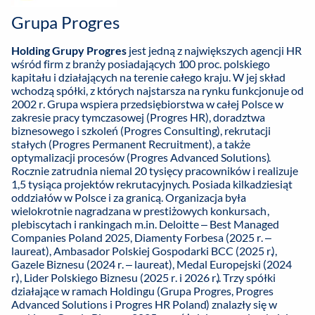
Grupa Progres
Holding Grupy Progres
jest jedną z największych agencji HR
wśród firm z branży posiadających 100 proc. polskiego
kapitału i działających na terenie całego kraju. W jej skład
wchodzą spółki, z których najstarsza na rynku funkcjonuje od
2002 r. Grupa wspiera przedsiębiorstwa w całej Polsce w
zakresie pracy tymczasowej (Progres HR), doradztwa
biznesowego i szkoleń (Progres Consulting), rekrutacji
stałych (Progres Permanent Recruitment), a także
optymalizacji procesów (Progres Advanced Solutions).
Rocznie zatrudnia niemal 20 tysięcy pracowników i realizuje
1,5 tysiąca projektów rekrutacyjnych. Posiada kilkadziesiąt
oddziałów w Polsce i za granicą. Organizacja była
wielokrotnie nagradzana w prestiżowych konkursach,
plebiscytach i rankingach m.in. Deloitte – Best Managed
Companies Poland 2025, Diamenty Forbesa (2025 r. –
laureat), Ambasador Polskiej Gospodarki BCC (2025 r.),
Gazele Biznesu (2024 r. – laureat), Medal Europejski (2024
r.), Lider Polskiego Biznesu (2025 r. i 2026 r.). Trzy spółki
działające w ramach Holdingu (Grupa Progres, Progres
Advanced Solutions i Progres HR Poland) znalazły się w