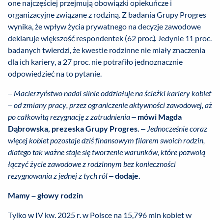
one najczęściej przejmują obowiązki opiekuńcze i
organizacyjne związane z rodziną. Z badania Grupy Progres
wynika, że wpływ życia prywatnego na decyzje zawodowe
deklaruje większość respondentek (62 proc.). Jedynie 11 proc.
badanych twierdzi, że kwestie rodzinne nie miały znaczenia
dla ich kariery, a 27 proc. nie potrafiło jednoznacznie
odpowiedzieć na to pytanie.
–
Macierzyństwo nadal silnie oddziałuje na ścieżki kariery kobiet
– od zmiany pracy, przez ograniczenie aktywności zawodowej, aż
po całkowitą rezygnację z zatrudnienia
–
mówi Magda
Dąbrowska, prezeska Grupy Progres.
–
Jednocześnie coraz
więcej kobiet pozostaje dziś finansowym filarem swoich rodzin,
dlatego tak ważne staje się tworzenie warunków, które pozwolą
łączyć życie zawodowe z rodzinnym bez konieczności
rezygnowania z jednej z tych ról –
dodaje.
Mamy – głowy rodzin
Tylko w IV kw. 2025 r. w Polsce na 15,796 mln kobiet w