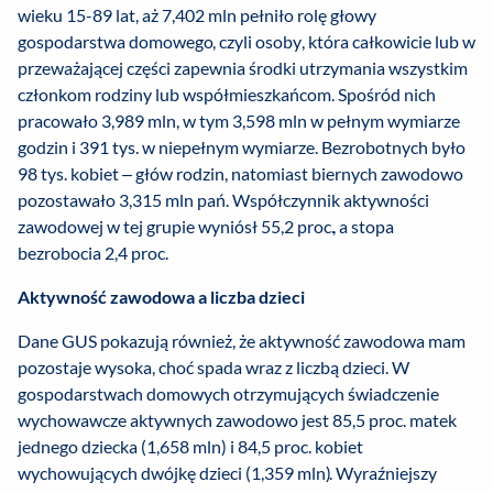
wieku 15-89 lat, aż 7,402 mln pełniło rolę głowy
gospodarstwa domowego, czyli osoby, która całkowicie lub w
przeważającej części zapewnia środki utrzymania wszystkim
członkom rodziny lub współmieszkańcom. Spośród nich
pracowało 3,989 mln, w tym 3,598 mln w pełnym wymiarze
godzin i 391 tys. w niepełnym wymiarze. Bezrobotnych było
98 tys. kobiet – głów rodzin, natomiast biernych zawodowo
pozostawało 3,315 mln pań. Współczynnik aktywności
zawodowej w tej grupie wyniósł 55,2 proc., a stopa
bezrobocia 2,4 proc.
Aktywność zawodowa a liczba dzieci
Dane GUS pokazują również, że aktywność zawodowa mam
pozostaje wysoka, choć spada wraz z liczbą dzieci. W
gospodarstwach domowych otrzymujących świadczenie
wychowawcze aktywnych zawodowo jest 85,5 proc. matek
jednego dziecka (1,658 mln) i 84,5 proc. kobiet
wychowujących dwójkę dzieci (1,359 mln). Wyraźniejszy