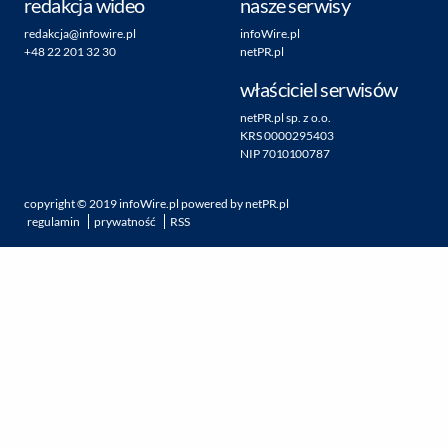
redakcja wideo
nasze serwisy
redakcja@infowire.pl
infoWire.pl
+48 22 201 32 30
netPR.pl
właściciel serwisów
netPR.pl sp. z o.o.
KRS 0000295403
NIP 7010100787
copyright ©
2019
infoWire.pl
powered by
netPR.pl
regulamin
prywatność
RSS