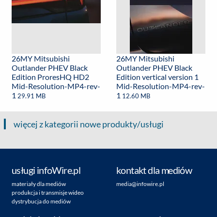
26MY Mitsubishi
26MY Mitsubishi
Outlander PHEV Black
Outlander PHEV Black
Edition ProresHQ HD2
Edition vertical version 1
Mid-Resolution-MP4-rev-
Mid-Resolution-MP4-rev-
1
1
29.91 MB
12.60 MB
więcej z kategorii nowe produkty/usługi
usługi infoWire.pl
kontakt dla mediów
materiały dla mediów
media@infowire.pl
produkcja i transmisje wideo
dystrybucja do mediów