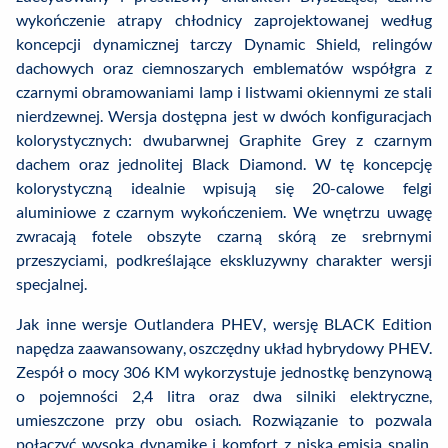
wykończenie atrapy chłodnicy zaprojektowanej według
koncepcji dynamicznej tarczy Dynamic Shield, relingów
dachowych oraz ciemnoszarych emblematów współgra z
czarnymi obramowaniami lamp i listwami okiennymi ze stali
nierdzewnej. Wersja dostępna jest w dwóch konfiguracjach
kolorystycznych: dwubarwnej Graphite Grey z czarnym
dachem oraz jednolitej Black Diamond. W tę koncepcję
kolorystyczną idealnie wpisują się 20-calowe felgi
aluminiowe z czarnym wykończeniem. We wnętrzu uwagę
zwracają fotele obszyte czarną skórą ze srebrnymi
przeszyciami, podkreślające ekskluzywny charakter wersji
specjalnej.
Jak inne wersje Outlandera PHEV, wersję BLACK Edition
napędza zaawansowany, oszczędny układ hybrydowy PHEV.
Zespół o mocy 306 KM wykorzystuje jednostkę benzynową
o pojemności 2,4 litra oraz dwa silniki elektryczne,
umieszczone przy obu osiach. Rozwiązanie to pozwala
połączyć wysoką dynamikę i komfort z niską emisją spalin.