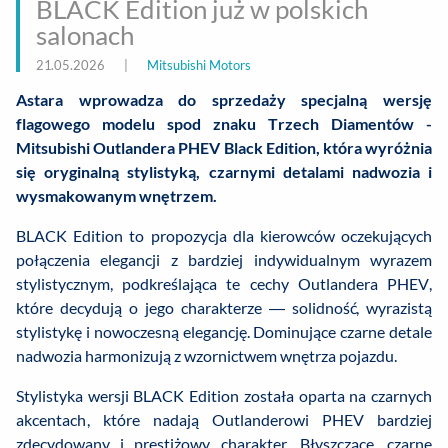
BLACK Edition już w polskich
salonach
21.05.2026
|
Mitsubishi Motors
Astara wprowadza do sprzedaży specjalną wersję
flagowego modelu spod znaku Trzech Diamentów -
Mitsubishi Outlandera PHEV Black Edition, która wyróżnia
się oryginalną stylistyką, czarnymi detalami nadwozia i
wysmakowanym wnętrzem.
BLACK Edition to propozycja dla kierowców oczekujących
połączenia elegancji z bardziej indywidualnym wyrazem
stylistycznym, podkreślająca te cechy Outlandera PHEV,
które decydują o jego charakterze — solidność, wyrazistą
stylistykę i nowoczesną elegancję. Dominujące czarne detale
nadwozia harmonizują z wzornictwem wnętrza pojazdu.
Stylistyka wersji BLACK Edition została oparta na czarnych
akcentach, które nadają Outlanderowi PHEV bardziej
zdecydowany i prestiżowy charakter. Błyszczące, czarne