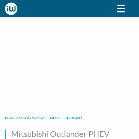
BIZNES
ROZRYWKA
SPOŁECZNE
STYL ŻY
nowe produkty/usługi
handel
transport
Mitsubishi Outlander PHEV