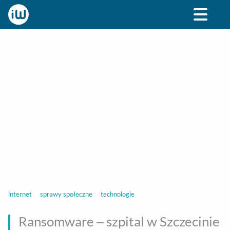
BIZNES
ROZRYWKA
SPOŁECZNE
STYL ŻY
internet
sprawy społeczne
technologie
Ransomware – szpital w Szczecinie