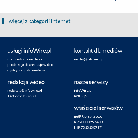
więcej z kategorii internet
usługi infoWire.pl
kontakt dla mediów
materiały dla mediów
media@infowire.pl
produkcja i transmisje wideo
dystrybucja do mediów
redakcja wideo
nasze serwisy
redakcja@infowire.pl
infoWire.pl
+48 22 201 32 30
netPR.pl
właściciel serwisów
netPR.pl sp. z o.o.
KRS 0000295403
NIP 7010100787