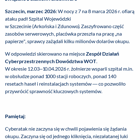
Szczecin, marzec 2026:
W nocy z 7 na 8 marca 2026 r. ofiarą
ataku padł Szpital Wojewódzki
w Szczecinie (Arkońska i Zdunowo). Zaszyfrowano część
zasobów serwerowych, placówka przeszła na pracę „na
papierze", sprawcy zażądali kilku milionów dolarów okupu.
W odpowiedzi skierowano na miejsce
Zespół Działań
Cyberprzestrzennych Dowództwa WOT
.
W okresie 12.03–10.04.2026 r. żołnierze wsparli szpital m.in.
w obsłudze ponad 1000 stacji roboczych, ponad 140
resetach haseł i reinstalacjach systemów — co pozwoliło
przywrócić sprawność kluczowych systemów.
Pamiętaj:
Cyberatak nie zaczyna się w chwili pojawienia się żądania
okupu. Zaczyna się od jednego kliknięcia, niezałatanej luki