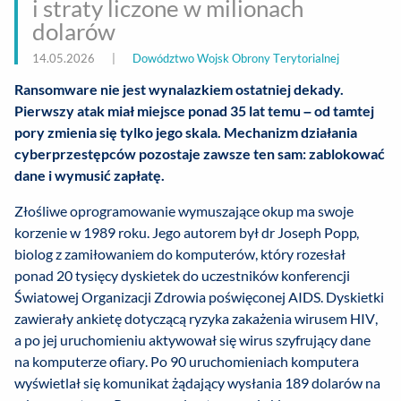
i straty liczone w milionach
dolarów
14.05.2026
|
Dowództwo Wojsk Obrony Terytorialnej
Ransomware nie jest wynalazkiem ostatniej dekady.
Pierwszy atak miał miejsce ponad 35 lat temu – od tamtej
pory zmienia się tylko jego skala. Mechanizm działania
cyberprzestępców pozostaje zawsze ten sam: zablokować
dane i wymusić zapłatę.
Złośliwe oprogramowanie wymuszające okup ma swoje
korzenie w 1989 roku. Jego autorem był dr Joseph Popp,
biolog z zamiłowaniem do komputerów, który rozesłał
ponad 20 tysięcy dyskietek do uczestników konferencji
Światowej Organizacji Zdrowia poświęconej AIDS. Dyskietki
zawierały ankietę dotyczącą ryzyka zakażenia wirusem HIV,
a po jej uruchomieniu aktywował się wirus szyfrujący dane
na komputerze ofiary. Po 90 uruchomieniach komputera
wyświetlał się komunikat żądający wysłania 189 dolarów na