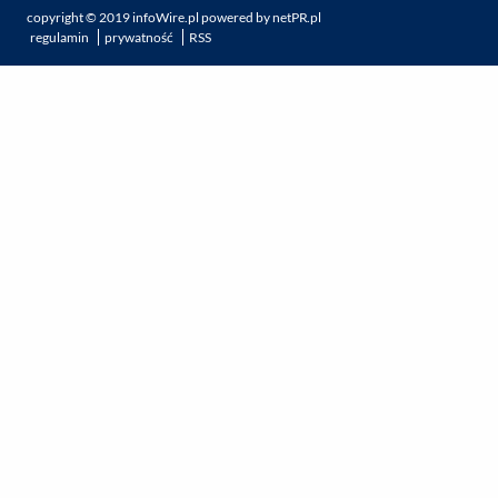
copyright ©
2019
infoWire.pl
powered by
netPR.pl
regulamin
prywatność
RSS