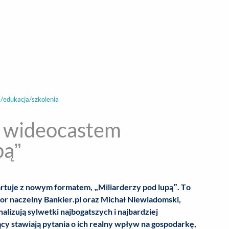
encja informacyjna
RYWKA
SPOŁECZNE
STYL ŻYCIA
TE
/edukacja/szkolenia
m wideocastem
pą”
artuje z nowym formatem, „Miliarderzy pod lupą”. To
tor naczelny Bankier.pl oraz Michał Niewiadomski,
lizują sylwetki najbogatszych i najbardziej
 stawiają pytania o ich realny wpływ na gospodarkę,