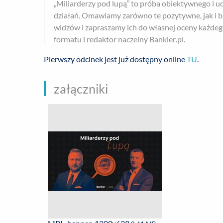
„Miliarderzy pod lupą” to próba obiektywnego i u
działań. Omawiamy zarówno te pozytywne, jak i 
widzów i zapraszamy ich do własnej oceny każdeg
formatu i redaktor naczelny Bankier.pl.
Pierwszy odcinek jest już dostępny online
TU
.
załączniki