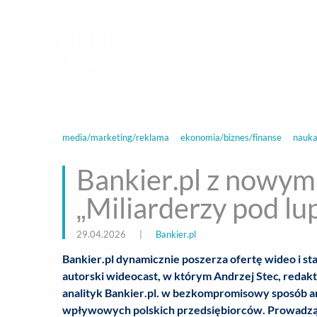
infoWire.pl
multimedialna ag
BIZNES
ROZ
media/marketing/reklama
ekonomia/biznes/finanse
nauka
Bankier.pl z nowy
„Miliarderzy pod lu
29.04.2026
|
Bankier.pl
Bankier.pl dynamicznie poszerza ofertę wideo i st
autorski wideocast, w którym Andrzej Stec, redak
analityk Bankier.pl. w bezkompromisowy sposób ana
wpływowych polskich przedsiębiorców. Prowadzący