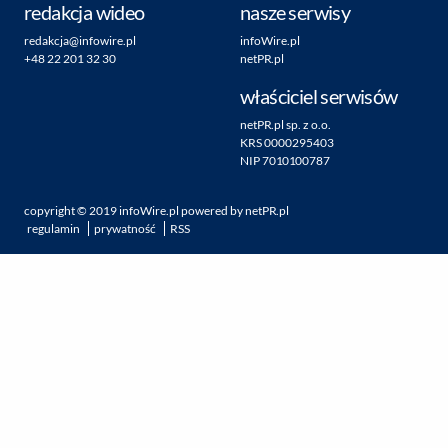
redakcja wideo
nasze serwisy
redakcja@infowire.pl
infoWire.pl
+48 22 201 32 30
netPR.pl
właściciel serwisów
netPR.pl sp. z o.o.
KRS 0000295403
NIP 7010100787
copyright ©
2019
infoWire.pl
powered by
netPR.pl
regulamin
prywatność
RSS