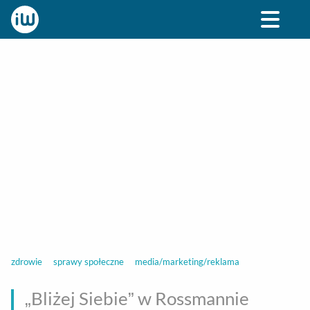
BIZNES
ROZRYWKA
SPOŁECZNE
STYL ŻY
zdrowie
sprawy społeczne
media/marketing/reklama
„Bliżej Siebie” w Rossmannie