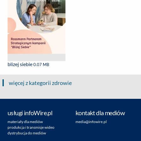
blizej siebie
0.07 MB
więcej z kategorii zdrowie
usługi infoWire.pl
kontakt dla mediów
materiały dla mediów
media@infowire.pl
produkcja i transmisje wideo
dystrybucja do mediów