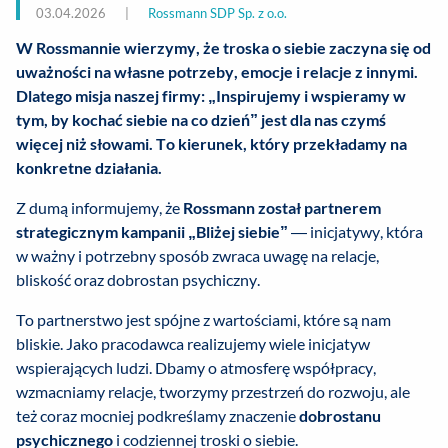
03.04.2026
|
Rossmann SDP Sp. z o.o.
W Rossmannie wierzymy, że troska o siebie zaczyna się od
uważności na własne potrzeby, emocje i relacje z innymi.
Dlatego misja naszej firmy: „Inspirujemy i wspieramy w
tym, by kochać siebie na co dzień” jest dla nas czymś
więcej niż słowami. To kierunek, który przekładamy na
konkretne działania.
Z dumą informujemy, że
Rossmann został partnerem
strategicznym kampanii „Bliżej siebie”
— inicjatywy, która
w ważny i potrzebny sposób zwraca uwagę na relacje,
bliskość oraz dobrostan psychiczny.
To partnerstwo jest spójne z wartościami, które są nam
bliskie. Jako pracodawca realizujemy wiele inicjatyw
wspierających ludzi. Dbamy o atmosferę współpracy,
wzmacniamy relacje, tworzymy przestrzeń do rozwoju, ale
też coraz mocniej podkreślamy znaczenie
dobrostanu
psychicznego
i codziennej troski o siebie.