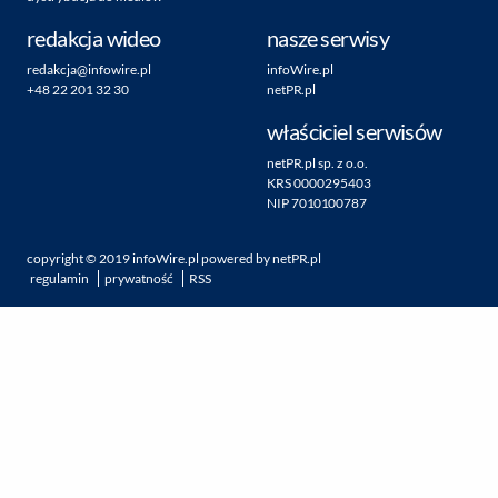
redakcja wideo
nasze serwisy
redakcja@infowire.pl
infoWire.pl
+48 22 201 32 30
netPR.pl
właściciel serwisów
netPR.pl sp. z o.o.
KRS 0000295403
NIP 7010100787
copyright ©
2019
infoWire.pl
powered by
netPR.pl
regulamin
prywatność
RSS