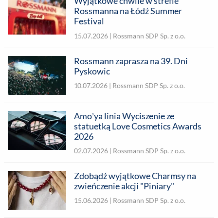
Wyjątkowe chwile w strefie
Rossmanna na Łódź Summer
Festival
15.07.2026 |
Rossmann SDP Sp. z o.o.
Rossmann zaprasza na 39. Dni
Pyskowic
10.07.2026 |
Rossmann SDP Sp. z o.o.
Amo’ya linia Wyciszenie ze
statuetką Love Cosmetics Awards
2026
02.07.2026 |
Rossmann SDP Sp. z o.o.
Zdobądź wyjątkowe Charmsy na
zwieńczenie akcji "Piniary"
15.06.2026 |
Rossmann SDP Sp. z o.o.