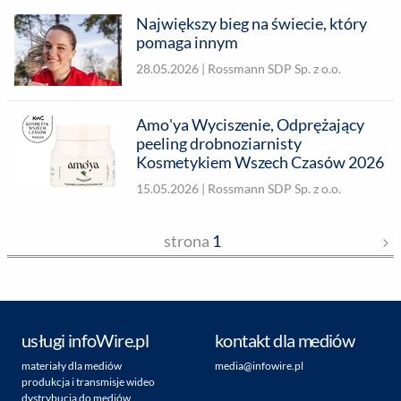
Największy bieg na świecie, który
pomaga innym
28.05.2026 |
Rossmann SDP Sp. z o.o.
Amo'ya Wyciszenie, Odprężający
peeling drobnoziarnisty
Kosmetykiem Wszech Czasów 2026
15.05.2026 |
Rossmann SDP Sp. z o.o.
strona
1
usługi infoWire.pl
kontakt dla mediów
materiały dla mediów
media@infowire.pl
produkcja i transmisje wideo
dystrybucja do mediów