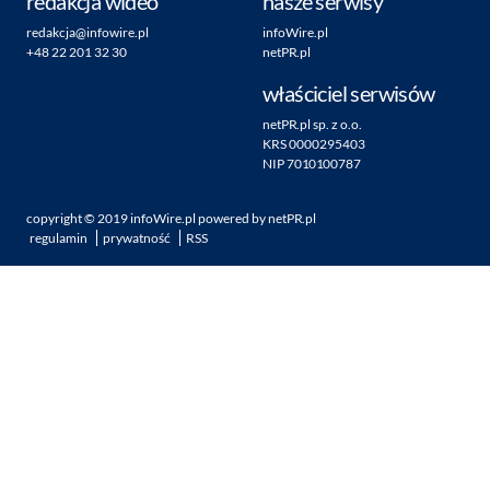
redakcja wideo
nasze serwisy
redakcja@infowire.pl
infoWire.pl
+48 22 201 32 30
netPR.pl
właściciel serwisów
netPR.pl sp. z o.o.
KRS 0000295403
NIP 7010100787
copyright ©
2019
infoWire.pl
powered by
netPR.pl
regulamin
prywatność
RSS