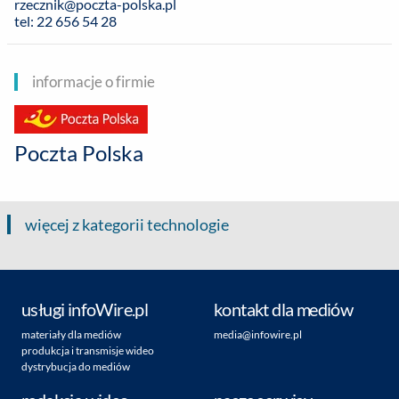
rzecznik@poczta-polska.pl
tel: 22 656 54 28
informacje o firmie
Poczta Polska
więcej z kategorii technologie
usługi infoWire.pl
kontakt dla mediów
materiały dla mediów
media@infowire.pl
produkcja i transmisje wideo
dystrybucja do mediów