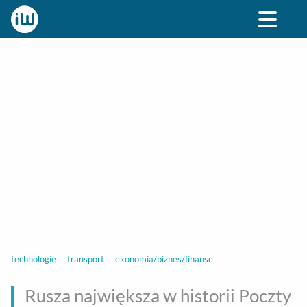
BIZNES
ROZRYWKA
SPOŁECZNE
STYL ŻY
technologie
transport
ekonomia/biznes/finanse
Rusza największa w historii Poczty