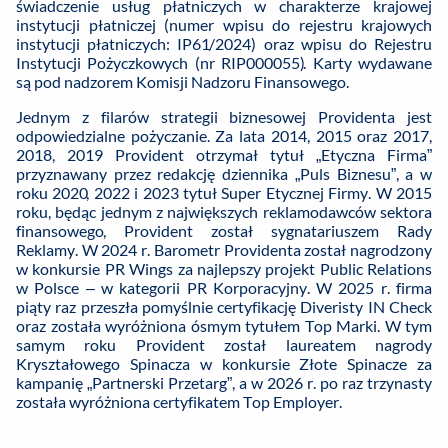
świadczenie usług płatniczych w charakterze krajowej
instytucji płatniczej (numer wpisu do rejestru krajowych
instytucji płatniczych: IP61/2024) oraz wpisu do Rejestru
Instytucji Pożyczkowych (nr RIP000055). Karty wydawane
są pod nadzorem Komisji Nadzoru Finansowego.
Jednym z filarów strategii biznesowej Providenta jest
odpowiedzialne pożyczanie. Za lata 2014, 2015 oraz 2017,
2018, 2019 Provident otrzymał tytuł „Etyczna Firma”
przyznawany przez redakcję dziennika „Puls Biznesu”, a w
roku 2020, 2022 i 2023 tytuł Super Etycznej Firmy. W 2015
roku, będąc jednym z największych reklamodawców sektora
finansowego, Provident został sygnatariuszem Rady
Reklamy. W 2024 r. Barometr Providenta został nagrodzony
w konkursie PR Wings za najlepszy projekt Public Relations
w Polsce – w kategorii PR Korporacyjny. W 2025 r. firma
piąty raz przeszła pomyślnie certyfikację Diveristy IN Check
oraz została wyróżniona ósmym tytułem Top Marki. W tym
samym roku Provident został laureatem nagrody
Kryształowego Spinacza w konkursie Złote Spinacze za
kampanię „Partnerski Przetarg”, a w 2026 r. po raz trzynasty
została wyróżniona certyfikatem Top Employer.