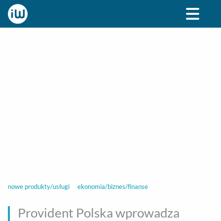
BIZNES
ROZRYWKA
SPOŁECZNE
STYL ŻY
nowe produkty/usługi
ekonomia/biznes/finanse
Provident Polska wprowadza