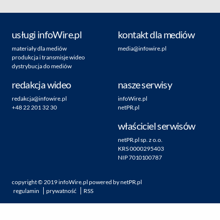
usługi infoWire.pl
kontakt dla mediów
materiały dla mediów
media@infowire.pl
produkcja i transmisje wideo
dystrybucja do mediów
redakcja wideo
nasze serwisy
redakcja@infowire.pl
infoWire.pl
+48 22 201 32 30
netPR.pl
właściciel serwisów
netPR.pl sp. z o.o.
KRS 0000295403
NIP 7010100787
copyright ©
2019
infoWire.pl
powered by
netPR.pl
regulamin
prywatność
RSS