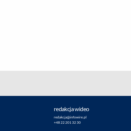
redakcja wideo
redakcja@infowire.pl
+48 22 201 32 30