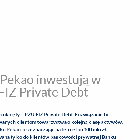
encja informacyjna
RYWKA
SPOŁECZNE
STYL ŻYCIA
TE
 Pekao inwestują w
IZ Private Debt
mknięty – PZU FIZ Private Debt. Rozwiązanie to
owanych klientom towarzystwa o kolejną klasę aktywów.
 Pekao, przeznaczając na ten cel po 100 mln zł.
ana tylko do klientów bankowości prywatnej Banku