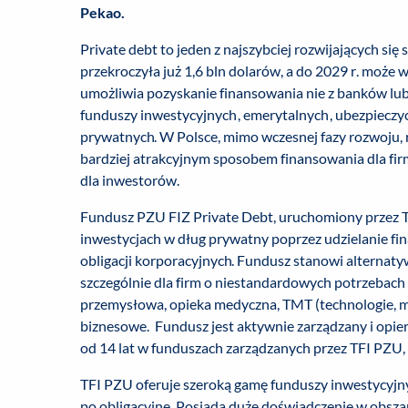
Pekao.
Private debt to jeden z najszybciej rozwijających s
przekroczyła już 1,6 bln dolarów, a do 2029 r. może
umożliwia pozyskanie finansowania nie z banków lub
funduszy inwestycyjnych, emerytalnych, ubezpieczycie
prywatnych. W Polsce, mimo wczesnej fazy rozwoju, r
bardziej atrakcyjnym sposobem finansowania dla fir
dla inwestorów.
Fundusz PZU FIZ Private Debt, uruchomiony przez TF
inwestycjach w dług prywatny poprzez udzielanie f
obligacji korporacyjnych. Fundusz stanowi alterna
szczególnie dla firm o niestandardowych potrzebach
przemysłowa, opieka medyczna, TMT (technologie, med
biznesowe. Fundusz jest aktywnie zarządzany i op
od 14 lat w funduszach zarządzanych przez TFI PZU
TFI PZU oferuje szeroką gamę funduszy inwestycyjn
po obligacyjne. Posiada duże doświadczenie w obszar