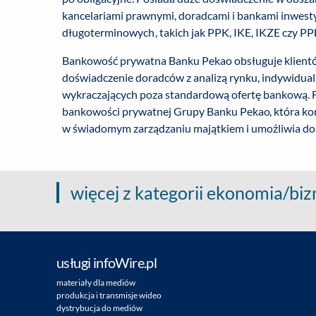
kancelariami prawnymi, doradcami i bankami inwest
długoterminowych, takich jak PPK, IKE, IKZE czy PP
Bankowość prywatna Banku Pekao obsługuje klientów
doświadczenie doradców z analizą rynku, indywidual
wykraczających poza standardową ofertę bankową. F
bankowości prywatnej Grupy Banku Pekao, która kon
w świadomym zarządzaniu majątkiem i umożliwia do
więcej z kategorii ekonomia/biz
usługi infoWire.pl
materiały dla mediów
produkcja i transmisje wideo
dystrybucja do mediów