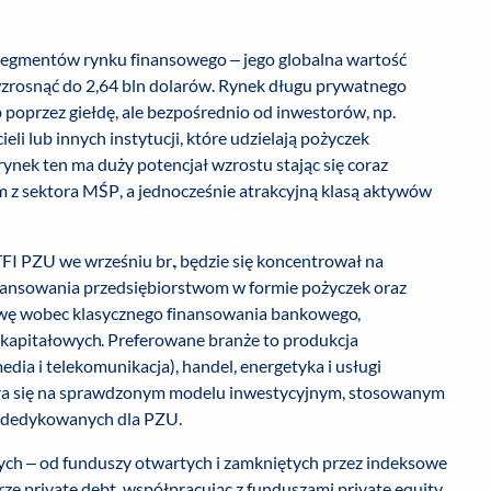
ię segmentów rynku finansowego – jego globalna wartość
 wzrosnąć do 2,64 bln dolarów. Rynek długu prywatnego
 poprzez giełdę, ale bezpośrednio od inwestorów, np.
li lub innych instytucji, które udzielają pożyczek
ynek ten ma duży potencjał wzrostu stając się coraz
m z sektora MŚP, a jednocześnie atrakcyjną klasą aktywów
I PZU we wrześniu br., będzie się koncentrował na
inansowania przedsiębiorstwom w formie pożyczek oraz
tywę wobec klasycznego finansowania bankowego,
 kapitałowych. Preferowane branże to produkcja
ia i telekomunikacja), handel, energetyka i usługi
iera się na sprawdzonym modelu inwestycyjnym, stosowanym
, dedykowanych dla PZU.
ych – od funduszy otwartych i zamkniętych przez indeksowe
ze private debt, współpracując z funduszami private equity,