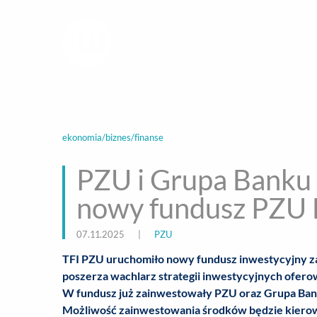
infoWire.pl
multimedialna ag
BIZNES
ROZ
ekonomia/biznes/finanse
PZU i Grupa Banku
nowy fundusz PZU F
07.11.2025
|
PZU
TFI PZU uruchomiło nowy fundusz inwestycyjny za
poszerza wachlarz strategii inwestycyjnych ofer
W fundusz już zainwestowały PZU oraz Grupa Banku
Możliwość zainwestowania środków będzie kierow