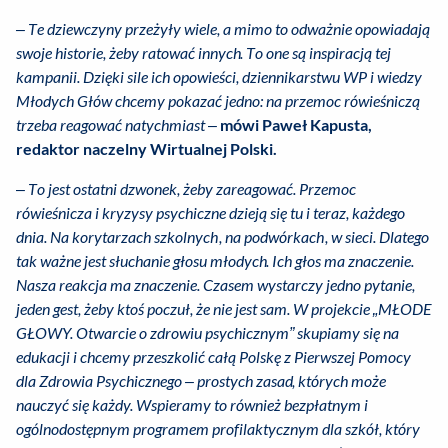
– Te dziewczyny przeżyły wiele, a mimo to odważnie opowiadają
swoje historie, żeby ratować innych. To one są inspiracją tej
kampanii. Dzięki sile ich opowieści, dziennikarstwu WP i wiedzy
Młodych Głów chcemy pokazać jedno: na przemoc rówieśniczą
trzeba reagować natychmiast
–
mówi Paweł Kapusta,
redaktor naczelny Wirtualnej Polski.
–
To jest ostatni dzwonek, żeby zareagować. Przemoc
rówieśnicza i kryzysy psychiczne dzieją się tu i teraz, każdego
dnia. Na korytarzach szkolnych, na podwórkach, w sieci. Dlatego
tak ważne jest słuchanie głosu młodych. Ich głos ma znaczenie.
Nasza reakcja ma znaczenie. Czasem wystarczy jedno pytanie,
jeden gest, żeby ktoś poczuł, że nie jest sam. W projekcie „MŁODE
GŁOWY. Otwarcie o zdrowiu psychicznym” skupiamy się na
edukacji i chcemy przeszkolić całą Polskę z Pierwszej Pomocy
dla Zdrowia Psychicznego – prostych zasad, których może
nauczyć się każdy. Wspieramy to również bezpłatnym i
ogólnodostępnym programem profilaktycznym dla szkół, który