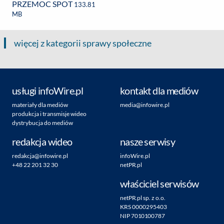
PRZEMOC SPOT
133.81
MB
więcej z kategorii sprawy społeczne
usługi infoWire.pl
kontakt dla mediów
materiały dla mediów
media@infowire.pl
produkcja i transmisje wideo
dystrybucja do mediów
redakcja wideo
nasze serwisy
redakcja@infowire.pl
infoWire.pl
+48 22 201 32 30
netPR.pl
właściciel serwisów
netPR.pl sp. z o.o.
KRS 0000295403
NIP 7010100787