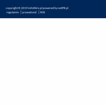
copyright ©
2019
infoWire.pl
powered by
netPR.pl
regulamin
prywatność
RSS