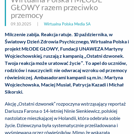
GŁOWY razem przeciwko
przemocy
09.10.2025
|
Wirtualna Polska Media SA
Milczenie zabija. Reakcja ratuje. 10 października, w
Światowy Dzień Zdrowia Psychicznego, Wirtualna Polska i
projekt MŁODE GŁOWY, Fundacji UNAWEZA Martyny
Wojciechowskiej, ruszają z kampanią „Ostatni dzwonek.
Twoja reakcja może uratować życie”. To apel do uczniów,
rodziców i nauczycieli: nie odwracaj wzroku od przemocy
rówieśniczej. Ambasadorami kampanii są m.in.: Martyna
Wojciechowska, Maciej Musiał, Patrycja Kazadi i Michał
Sikorski.
Akcję „Ostatni dzwonek” rozpoczyna wstrząsający reportaż
Dariusza Farona o 14-letniej Ninie Sienkiewicz, polskiej
nastolatce mieszkającej w Holandii, która odebrała sobie
życie. Dziewczyna była systematycznie prześladowana i
wyśmiewana przez rówieśników. Mimo że wskazała