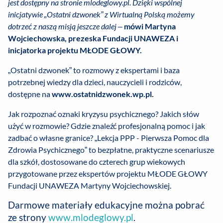
jest dostępny na stronie mlodeglowy.pl. Dzięki wspólnej
inicjatywie „Ostatni dzwonek” z Wirtualną Polską możemy
dotrzeć z naszą misją jeszcze dalej
–
mówi Martyna
Wojciechowska, prezeska Fundacji UNAWEZA i
inicjatorka projektu MŁODE GŁOWY.
„Ostatni dzwonek” to rozmowy z ekspertami i baza
potrzebnej wiedzy dla dzieci, nauczycieli i rodziców,
dostępne na
www.ostatnidzwonek.wp.pl.
Jak rozpoznać oznaki kryzysu psychicznego? Jakich słów
użyć w rozmowie? Gdzie znaleźć profesjonalną pomoc i jak
zadbać o własne granice? „Lekcja PPP - Pierwsza Pomoc dla
Zdrowia Psychicznego” to bezpłatne, praktyczne scenariusze
dla szkół, dostosowane do czterech grup wiekowych
przygotowane przez ekspertów projektu MŁODE GŁOWY
Fundacji UNAWEZA Martyny Wojciechowskiej.
Darmowe materiały edukacyjne można pobrać
ze strony
www.mlodeglowy.pl
.