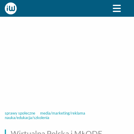
BIZNES
ROZRYWKA
SPOŁECZNE
STYL ŻY
sprawy społeczne
media/marketing/reklama
nauka/edukacja/szkolenia
Wirtualna Polska i MŁODE