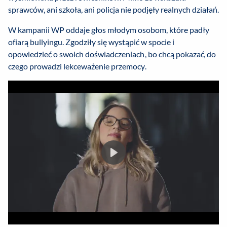
sprawców, ani szkoła, ani policja nie podjęły realnych działań.
W kampanii WP oddaje głos młodym osobom, które padły
ofiarą bullyingu. Zgodziły się wystąpić w spocie i
opowiedzieć o swoich doświadczeniach, bo chcą pokazać, do
czego prowadzi lekceważenie przemocy.