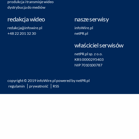
produkcja i transmisje wideo
dystrybucja do mediów
redakcja wideo
nasze serwisy
redakcja@infowire.pl
infoWire.pl
+48 22 201 32 30
netPR.pl
właściciel serwisów
netPR.pl sp. z o.o.
KRS 0000295403
NIP 7010100787
copyright ©
2019
infoWire.pl
powered by
netPR.pl
regulamin
prywatność
RSS