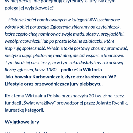
W niej decyzji nie podejmują czytelnicy, a jury. Na czym
polega jej wyjątkowość?
–
Historie kobiet nominowanych w kategorii #Wszechmocne
wśród kobiet poruszają. Zgłoszenia zbieramy od czytelniczek,
które często chcą nominować swoje matki, siostry, przyjaciółki,
współpracowniczki lub po prostu lokalne działaczki, które
inspirują społeczność. Właśnie takie postawy chcemy promować,
nie tylko dając platformę medialną, ale też wsparcie finansowe.
Tym bardziej nas cieszy, że w tym roku dostałyśmy rekordową
liczbę zgłoszeń, bo aż 1380 –
podkreśla Wiktoria
Jakubowska
-
Karbowniczek, dyrektorka obszaru WP
Lifestyle oraz przewodnicząca jury plebiscytu.
Rok temu Wirtualna Polska przeznaczyła 30 tys. zł na rzecz
fundacji „Świat wrażliwy” prowadzonej przez Jolantę Rychlik,
laureatkę kategorii.
Wyjątkowe jury