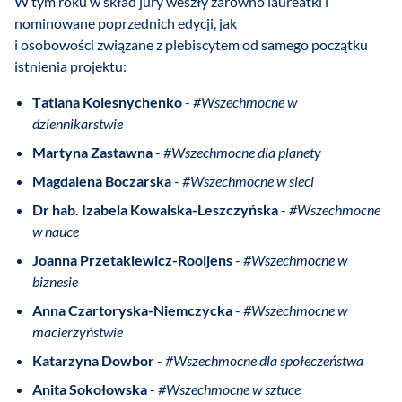
W tym roku w skład jury weszły zarówno laureatki i
nominowane poprzednich edycji, jak
i osobowości związane z plebiscytem od samego początku
istnienia projektu:
Tatiana Kolesnychenko
-
#Wszechmocne w
dziennikarstwie
Martyna Zastawna
-
#Wszechmocne dla planety
Magdalena Boczarska
-
#Wszechmocne w sieci
Dr hab. Izabela Kowalska-Leszczyńska
-
#Wszechmocne
w nauce
Joanna Przetakiewicz-Rooijens
-
#Wszechmocne w
biznesie
Anna Czartoryska-Niemczycka
-
#Wszechmocne w
macierzyństwie
Katarzyna Dowbor
-
#Wszechmocne dla społeczeństwa
Anita Sokołowska
-
#Wszechmocne w sztuce