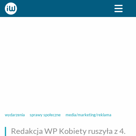
BIZNES
ROZRYWKA
SPOŁECZNE
STYL ŻY
wydarzenia
sprawy społeczne
media/marketing/reklama
Redakcja WP Kobiety ruszyła z 4.