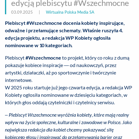
edycją plebiscytu #Wszechmocne
03.09.2025
|
Wirtualna Polska Media SA
Plebiscyt #Wszechmocne docenia kobiety inspirujące,
odważne i przełamujące schematy. Właśnie ruszyła 4.
edycja projektu, a redakcja WP Kobiety ogłosiła
nominowane w 10 kategoriach.
Plebiscyt
#Wszechmocne
to projekt, który co roku z dumą
pokazuje kobiece inspiracje — od naukowczyń, przez
artystki, działaczki, aż po sportowczynie i twórczynie
internetowe.
W 2025 roku startuje już jego czwarta edycja, a redakcja WP
Kobiety ogłosiła nominowane w dziesięciu kategoriach, w
których głos oddają czytelniczki i czytelnicy serwisu.
–
Plebiscyt Wszechmocne wyróżnia kobiety, które mają realny
wpływ na życie społeczne, kulturalne i zawodowe w Polsce. Jako
największa redakcja dla kobiet chcemy pokazywać siłę
kobiecego głosu i inspirować do przełamywania barier oraz