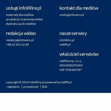
usługi infoWire.pl
kontakt dla mediów
materiały dla mediów
media@infowire.pl
produkcja i transmisje wideo
dystrybucja do mediów
redakcja wideo
nasze serwisy
redakcja@infowire.pl
infoWire.pl
+48 22 201 32 30
netPR.pl
właściciel serwisów
netPR.pl sp. z o.o.
KRS 0000295403
NIP 7010100787
copyright ©
2019
infoWire.pl
powered by
netPR.pl
regulamin
prywatność
RSS