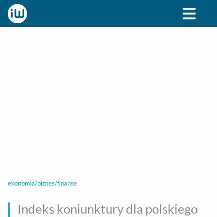
BIZNES
ROZRYWKA
SPOŁECZNE
STYL ŻY
ekonomia/biznes/finanse
Indeks koniunktury dla polskiego