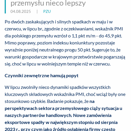
przemysłu nieco lepszy
04.08.2025
|
PZU
Po dwóch zaskakujących i silnych spadkach w maju i w
czerwcu, w lipcu br., zgodnie z oczekiwaniami, wskaźnik PMI
dla polskiego przemysłu wzrósł o 1,1 pkt m/m - do 45,9 pkt.
Mimo poprawy, poziom indeksu koniunktury pozostaje
wyraźnie poniżej neutralnego progu 50 pkt. Sugeruje to, że
warunki gospodarcze w krajowym przetwórstwie pogarszają
się, choć w lipcu w wolniejszym tempie niż w czerwcu.
Czynniki zewnętrzne hamują popyt
W lipcu zwolniły nieco dynamiki spadków wszystkich
kluczowych składowych wskaźnika PMI, choć wciąż były one
stosunkowo szybkie. Badanie pokazuje, że
na
perspektywach sektora przemysłowego ciąży sytuacja u
naszych partnerów handlowych. Nowe zamówienia
eksportowe spadły w największym stopniu od sierpnia
2023 r., przy czym jako źródło osłabienia firmy często