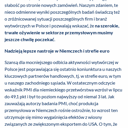
słabość po stronie nowych zamówień. Naszym zdaniem, te
nieco odmienne wyniki poszczególnych badań świadczą też
o zróżnicowanej sytuacji poszczególnych firm i branż
wytwórczych w Polsce i pozwalają wskazać, że
na szerokie,
trwałe ożywienie w sektorze przemysłowym musimy
jeszcze chwilę poczekać
.
Nadzieją lepsze nastroje w Niemczech i strefie euro
Szansą dla mocniejszego odbicia aktywności wytwórczej w
Polsce jest poprawiająca się ostatnio koniunktura u naszych
kluczowych partnerów handlowych, tj. w strefie euro, w tym
u naszego zachodniego sąsiada. W ostatecznym odczycie
wskaźnik PMI dla niemieckiego przetwórstwa wzrósł w lipcu
do 49,1 pkt i był to poziom najwyższy od niemal 3 lat. Jak
zauważają autorzy badania PMI, choć produkcja
przemysłowa w Niemczech rośnie ostrożnie, to wzrost ten
utrzymuje się mimo wygaśnięcia efektów z wiosny
związanych ze zwiększonym eksportem do USA. O tym, że