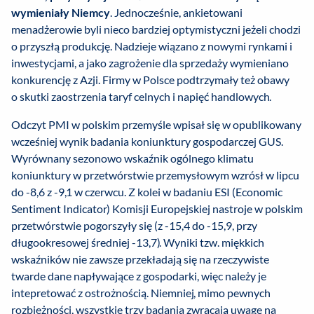
wymieniały Niemcy
. Jednocześnie, ankietowani
menadżerowie byli nieco bardziej optymistyczni jeżeli chodzi
o przyszłą produkcję. Nadzieje wiązano z nowymi rynkami i
inwestycjami, a jako zagrożenie dla sprzedaży wymieniano
konkurencję z Azji. Firmy w Polsce podtrzymały też obawy
o skutki zaostrzenia taryf celnych i napięć handlowych.
Odczyt PMI w polskim przemyśle wpisał się w opublikowany
wcześniej wynik badania koniunktury gospodarczej GUS.
Wyrównany sezonowo wskaźnik ogólnego klimatu
koniunktury w przetwórstwie przemysłowym wzrósł w lipcu
do -8,6 z -9,1 w czerwcu. Z kolei w badaniu ESI (Economic
Sentiment Indicator) Komisji Europejskiej nastroje w polskim
przetwórstwie pogorszyły się (z -15,4 do -15,9, przy
długookresowej średniej -13,7). Wyniki tzw. miękkich
wskaźników nie zawsze przekładają się na rzeczywiste
twarde dane napływające z gospodarki, więc należy je
intepretować z ostrożnością. Niemniej, mimo pewnych
rozbieżności, wszystkie trzy badania zwracają uwagę na