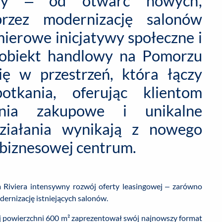
ozy – od otwarć nowych,
rzez modernizację salonów
ierowe inicjatywy społeczne i
 obiekt handlowy na Pomorzu
ię w przestrzeń, która łączy
tkania, oferując klientom
enia zakupowe i unikalne
działania wynikają z nowego
i biznesowej centrum.
Riviera intensywny rozwój oferty leasingowej – zarówno
dernizację istniejących salonów.
j powierzchni 600 m² zaprezentował swój najnowszy format