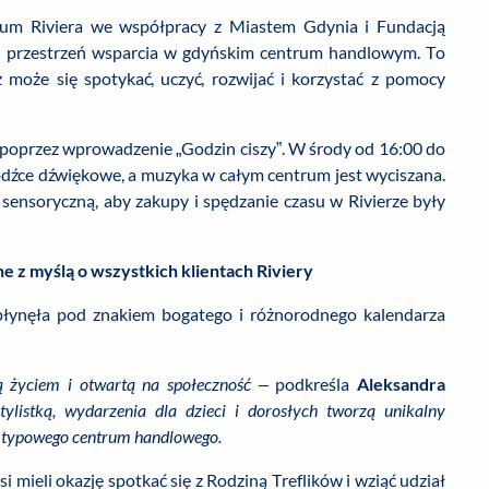
trum Riviera we współpracy z Miastem Gdynia i Fundacją
u przestrzeń wsparcia w gdyńskim centrum handlowym. To
 może się spotykać, uczyć, rozwijać i korzystać z pomocy
 poprzez wprowadzenie „Godzin ciszy”. W środy od 16:00 do
odźce dźwiękowe, a muzyka w całym centrum jest wyciszana.
ensoryczną, aby zakupy i spędzanie czasu w Rivierze były
 z myślą o wszystkich klientach Riviery
łynęła pod znakiem bogatego i różnorodnego kalendarza
cą życiem i otwartą na społeczność –
podkreśla
Aleksandra
ylistką, wydarzenia dla dzieci i dorosłych tworzą unikalny
ję typowego centrum handlowego.
i mieli okazję spotkać się z Rodziną Treflików i wziąć udział