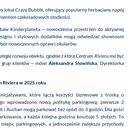
y lokal Crazy Bubble, oferujący popularny herbaciany napój
tymentem czekoladowych słodkości.
abaw Kinderplaneta – nowoczesna przestrzeń do aktywnej
 designu i stylowych dodatków mogą odwiedzać showroom
ybór nowoczesnych opraw i okularów.
ategię rozwoju obiektu, zgodnie z którą Centrum Riviera ma być
 grup klientów
– mówi
Aleksandra Słowińska
, Dyrektorka
 Riviera w 2025 roku
icjatywami, które łączą korzyści biznesowe z troską o
tego wprowadzono nową politykę parkingową: pierwsze 2
fit i Auchan mogą parkować bez opłat do 3 godzin. Dla gości
rkowania, a każda kolejna godzina kosztuje 5 złotych. To
ą miejsc parkingowych, a jednocześnie zwiększa przychody