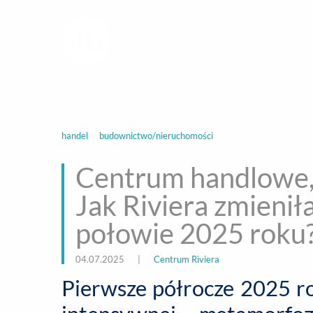
infoWire.pl
multimedialna ag
BIZNES
ROZ
handel
budownictwo/nieruchomości
Centrum handlowe, 
Jak Riviera zmienił
połowie 2025 roku
04.07.2025
|
Centrum Riviera
Pierwsze półrocze 2025 r