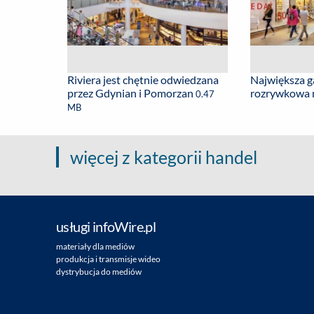
Riviera jest chętnie odwiedzana
Największa g
przez Gdynian i Pomorzan
rozrywkowa
0.47
MB
więcej z kategorii handel
usługi infoWire.pl
materiały dla mediów
produkcja i transmisje wideo
dystrybucja do mediów