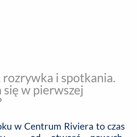
encja informacyjna
RYWKA
SPOŁECZNE
STYL ŻYCIA
TE
rozrywka i spotkania.
a się w pierwszej
?
oku w Centrum Riviera to czas