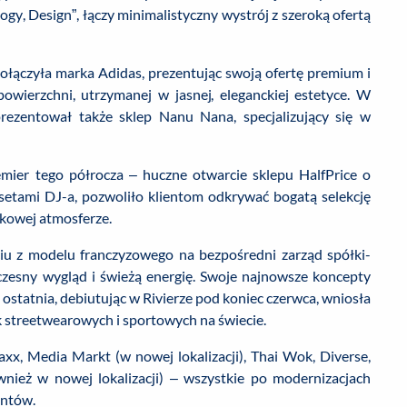
gy, Design”, łączy minimalistyczny wystrój z szeroką ofertą
ączyła marka Adidas, prezentując swoją ofertę premium i
ierzchni, utrzymanej w jasnej, eleganckiej estetyce. W
prezentował także sklep Nanu Nana, specjalizujący się w
emier tego półrocza – huczne otwarcie sklepu HalfPrice o
setami DJ-a, pozwoliło klientom odkrywać bogatą selekcję
wkowej atmosferze.
iu z modelu franczyzowego na bezpośredni zarząd spółki-
czesny wygląd i świeżą energię. Swoje najnowsze koncepty
ostatnia, debiutując w Rivierze pod koniec czerwca, wniosła
k streetwearowych i sportowych na świecie.
x, Media Markt (w nowej lokalizacji), Thai Wok, Diverse,
wnież w nowej lokalizacji) – wszystkie po modernizacjach
entów.