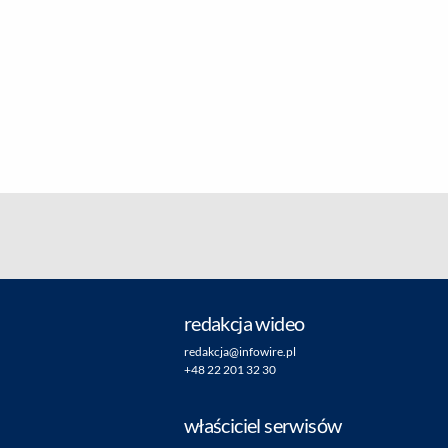
redakcja wideo
redakcja@infowire.pl
+48 22 201 32 30
właściciel serwisów