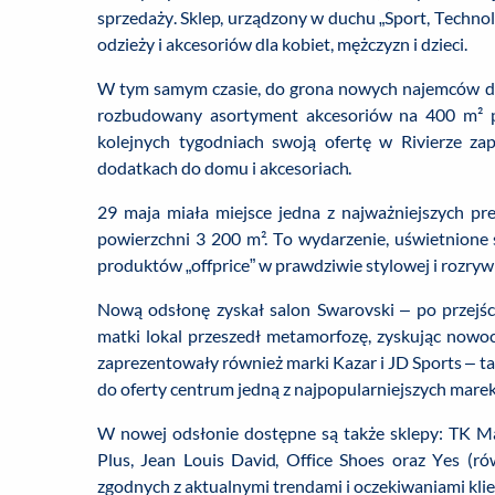
sprzedaży. Sklep, urządzony w duchu „Sport, Technolo
odzieży i akcesoriów dla kobiet, mężczyzn i dzieci.
W tym samym czasie, do grona nowych najemców doł
rozbudowany asortyment akcesoriów na 400 m² pow
kolejnych tygodniach swoją ofertę w Rivierze za
dodatkach do domu i akcesoriach.
29 maja miała miejsce jedna z najważniejszych pr
powierzchni 3 200 m². To wydarzenie, uświetnione 
produktów „offprice” w prawdziwie stylowej i rozry
Nową odsłonę zyskał salon Swarovski – po przejśc
matki lokal przeszedł metamorfozę, zyskując nowo
zaprezentowały również marki Kazar i JD Sports – ta 
do oferty centrum jedną z najpopularniejszych mare
W nowej odsłonie dostępne są także sklepy: TK Max
Plus, Jean Louis David, Office Shoes oraz Yes (ró
zgodnych z aktualnymi trendami i oczekiwaniami kli