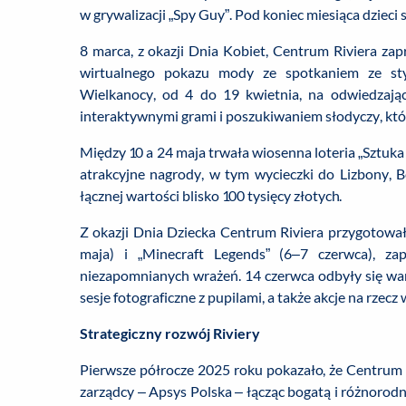
w grywalizacji „Spy Guy”. Pod koniec miesiąca dzieci 
8 marca, z okazji Dnia Kobiet, Centrum Riviera za
wirtualnego pokazu mody ze spotkaniem ze styl
Wielkanocy, od 4 do 19 kwietnia, na odwiedzając
interaktywnymi grami i poszukiwaniem słodyczy, któr
Między 10 a 24 maja trwała wiosenna loteria „Sztuka
atrakcyjne nagrody, w tym wycieczki do Lizbony, B
łącznej wartości blisko 100 tysięcy złotych.
Z okazji Dnia Dziecka Centrum Riviera przygotował
maja) i „Minecraft Legends” (6–7 czerwca), za
niezapomnianych wrażeń. 14 czerwca odbyły się war
sesje fotograficzne z pupilami, a także akcje na rzecz
Strategiczny rozwój Riviery
Pierwsze półrocze 2025 roku pokazało, że Centrum 
zarządcy – Apsys Polska – łącząc bogatą i różnoro