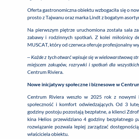
Oferta gastronomiczna obiektu wzbogaciła się o now
prosto z Tajwanu oraz marka Lindt z bogatym asor
Na pierwszym piętrze uruchomiona została sala z
zabawy i rodzinnych spotkań. Z kolei miłośnicy
MUSCAT, który od czerwca oferuje profesjonalny w
– Każde z tych otwarć wpisuje się w wielowarstwową str
miejscem zakupów, rozrywki i spotkań dla wszystkich
Centrum Riviera.
Nowe inicjatywy społeczne i biznesowe w Centrum
Centrum Riviera weszło w 2025 rok z nowymi in
społeczność i komfort odwiedzających. Od 3 lu
godziny postoju pozostają bezpłatne, a klienci Zdro
kina Helios przewidziano 4 godziny bezpłatnego pa
rozwiązanie pozwala lepiej zarządzać dostępności
właściciela obiektu.