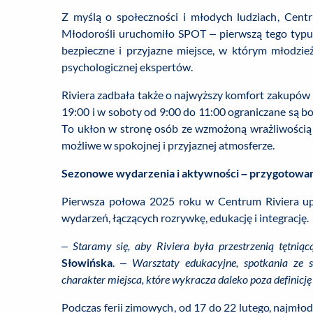
Z myślą o społeczności i młodych ludziach, Cen
Młodorośli uruchomiło SPOT – pierwszą tego typ
bezpieczne i przyjazne miejsce, w którym młodzież
psychologicznej ekspertów.
Riviera zadbała także o najwyższy komfort zakupów
19:00 i w soboty od 9:00 do 11:00 ograniczane są b
To ukłon w stronę osób ze wzmożoną wrażliwością s
możliwe w spokojnej i przyjaznej atmosferze.
Sezonowe wydarzenia i aktywności – przygotowane
Pierwsza połowa 2025 roku w Centrum Riviera up
wydarzeń, łączących rozrywkę, edukację i integrację.
– Staramy się, aby Riviera była przestrzenią tętnią
Słowińska
.
– Warsztaty edukacyjne, spotkania ze st
charakter miejsca, które wykracza daleko poza definic
Podczas ferii zimowych, od 17 do 22 lutego, najmłods