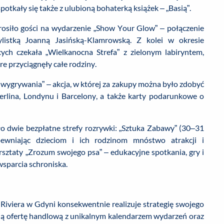
spotkały się także z ulubioną bohaterką książek – „Basią”.
prosiło gości na wydarzenie „Show Your Glow” – połączenie
istką Joanną Jasińską-Klamrowską. Z kolei w okresie
ych czekała „Wielkanocna Strefa” z zielonym labiryntem,
e przyciągnęły całe rodziny.
 wygrywania” – akcja, w której za zakupy można było zdobyć
erlina, Londynu i Barcelony, a także karty podarunkowe o
o dwie bezpłatne strefy rozrywki: „Sztuka Zabawy” (30–31
pewniając dzieciom i ich rodzinom mnóstwo atrakcji i
sztaty „Zrozum swojego psa” – edukacyjne spotkania, gry i
 wsparcia schroniska.
Riviera w Gdyni konsekwentnie realizuje strategię swojego
dną ofertę handlową z unikalnym kalendarzem wydarzeń oraz