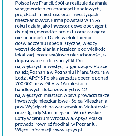
Polsce i we Francji. Spółka realizuje działania
w segmencie nieruchomości handlowych,
projektach
mixed-use
oraz inwestycjach
mieszkaniowych. Firma powstała w 1996
roku i działa jako inwestor, deweloper, agent
ds. najmu, menadżer projektu oraz zarządca
nieruchomości. Dzięki wieloletniemu
doświadczeniu i specjalistycznej wiedzy
wszystkie działania, niezależnie od wielkości i
lokalizacji poszczególnych nieruchomości, są̨
dopasowane do ich specyfiki. Do
największych inwestycji organizacji w Polsce
należą
Posnania
w Poznaniu i Manufaktura w
Łodzi. APSYS Polska zarządza obecnie ponad
700 000 mkw. GLA w 16 obiektach
handlowych zlokalizowanych w 12
największych miastach.
Apsys
prowadzi także
inwestycje mieszkaniowe -
Solea
Mieszkania
przy Wyścigach na warszawskim Mokotowie
oraz Ogrody Staromiejskie i Wrocławskie
Lofty w centrum Wrocławia.
Apsys
Polska
prowadzi również
foodhall
w Poznaniu.
Więcej informacji:
www.apsys.pl