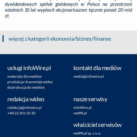
dywidendowych spółek giełdowych w Polsce na przestrzeni
ostatnich 10 lat wypłacił akcjonariuszom łącznie ponad 20 mld
zł.
więcej z kategorii ekonomia/biznes/finanse
usługi infoWire.pl
kontakt dla mediów
materiały dla mediów
media@infowire.pl
produkcja i transmisje wideo
dystrybucja do mediów
redakcja wideo
nasze serwisy
redakcja@infowire.pl
infoWire.pl
+48 22 201 32 30
netPR.pl
właściciel serwisów
netPR.pl sp. z o.o.