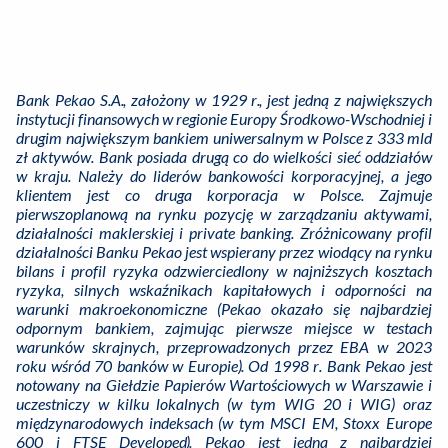
Bank Pekao S.A., założony w 1929 r., jest jedną z największych
instytucji finansowych w regionie Europy Środkowo-Wschodniej i
drugim największym bankiem uniwersalnym w Polsce z 333 mld
zł aktywów. Bank posiada drugą co do wielkości sieć oddziałów
w kraju. Należy do liderów bankowości korporacyjnej, a jego
klientem jest co druga korporacja w Polsce. Zajmuje
pierwszoplanową na rynku pozycję w zarządzaniu aktywami,
działalności maklerskiej i private banking. Zróżnicowany profil
działalności Banku Pekao jest wspierany przez wiodący na rynku
bilans i profil ryzyka odzwierciedlony w najniższych kosztach
ryzyka, silnych wskaźnikach kapitałowych i odporności na
warunki makroekonomiczne (Pekao okazało się najbardziej
odpornym bankiem, zajmując pierwsze miejsce w testach
warunków skrajnych, przeprowadzonych przez EBA w 2023
roku wśród 70 banków w Europie). Od 1998 r. Bank Pekao jest
notowany na Giełdzie Papierów Wartościowych w Warszawie i
uczestniczy w kilku lokalnych (w tym WIG 20 i WIG) oraz
międzynarodowych indeksach (w tym MSCI EM, Stoxx Europe
600 i FTSE Developed). Pekao jest jedną z najbardziej