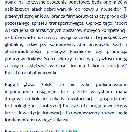
uwagi na korzystne otoczenie popytowe, będą one mieć w
najbliższych latach dobre warunki do rozwoju (np. sektor IT,
przemysł zbrojeniowy, branża farmaceutyczna czy produkcja
pozostałego sprzętu transportowego). Oprócz tego raport
wskazuje kilka atrakcyjnych obszarów nowych kompetencji,
na które warto postawić z uwagi na znakomite perspektywy
globalne, takie jak komponenty dla przemysłu OZE i
elektromobilności, przemysł kosmiczny czy produkcja
półprzewodników. Są to sektory, które w przyszłości mogą
znacząco zwiększyć wartość dodaną i konkurencyjność
Polski na globalnym rynku.
Raport „Czas Polski” to nie tylko podsumowanie
imponujących osiągnięć, lecz przede wszystkim mapa
drogowa do kolejnej dekady transformacji – gospodarczej,
technologicznej i społecznej. Polska stoi u progu nowej ery, w
której inwestycje, innowacje i zrównoważony rozwój będą
fundamentem trwałego sukcesu.
Raport można pobrać pod
LINKIEM
.