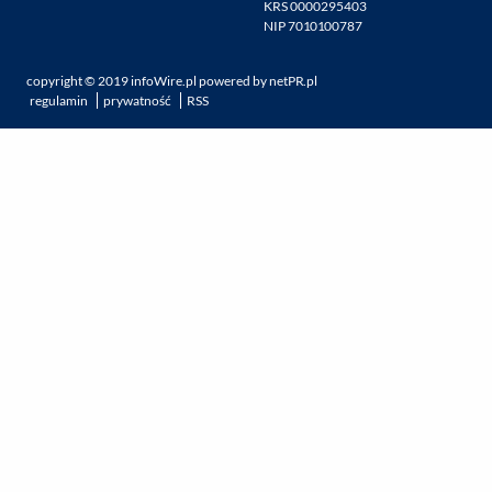
KRS 0000295403
NIP 7010100787
copyright ©
2019
infoWire.pl
powered by
netPR.pl
regulamin
prywatność
RSS