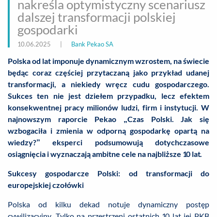
nakreśla optymistyczny scenariusz
dalszej transformacji polskiej
gospodarki
10.06.2025
|
Bank Pekao SA
Polska od lat imponuje dynamicznym wzrostem, na świecie
będąc coraz częściej przytaczaną jako przykład udanej
transformacji, a niekiedy wręcz cudu gospodarczego.
Sukces ten nie jest dziełem przypadku, lecz efektem
konsekwentnej pracy milionów ludzi, firm i instytucji. W
najnowszym raporcie Pekao „Czas Polski. Jak się
wzbogaciła i zmienia w odporną gospodarkę opartą na
wiedzy?” eksperci podsumowują dotychczasowe
osiągnięcia i wyznaczają ambitne cele na najbliższe 10 lat.
Sukcesy gospodarcze Polski: od transformacji do
europejskiej czołówki
Polska od kilku dekad notuje dynamiczny postęp
cywilizacyjny. Tylko na przestrzeni ostatnich 10 lat jej PKB