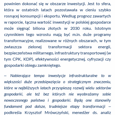
powinien dokonać się w obszarze inwestycji. Jest to sfera,
która w ostatnich latach pozostawała w cieniu szybko
rosnącej konsumpcji i eksportu. Według prognoz zawartych
w raporcie, łączna wartość inwestycji w polskiej gospodarce
może sięgnąć biliona złotych w 2030 roku. Istotnym
czynnikiem tego wzrostu mają być m.in. duże programy
transformacyjne, realizowane w różnych obszarach, w tym
zwłaszcza zielonej transformacji sektora energii,
bezpieczeństwa militarnego, infrastruktury transportowej (w
tym CPK, KDP), efektywności energetycznej, cyfryzacji czy
gospodarki obiegu zamkniętego.
–
Nabierające tempa inwestycje infrastrukturalne to w
większości duże przedsięwzięcia o strategicznym znaczeniu,
które w najbliższych latach przyspieszą rozwój wielu sektorów
gospodarki, ale też bez których nie wyobrażamy sobie
nowoczesnego państwa i gospodarki. Będą one stanowiły
fundament pod dalsze, trudniejsze etapy transformacji
–
podkreśla Krzysztof Mrówczyński, menedżer ds. analiz