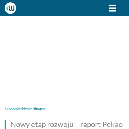
BIZNES
ROZRYWKA
SPOŁECZNE
STYL ŻY
ekonomia/biznes/finanse
Nowy etap rozwoju – raport Pekao