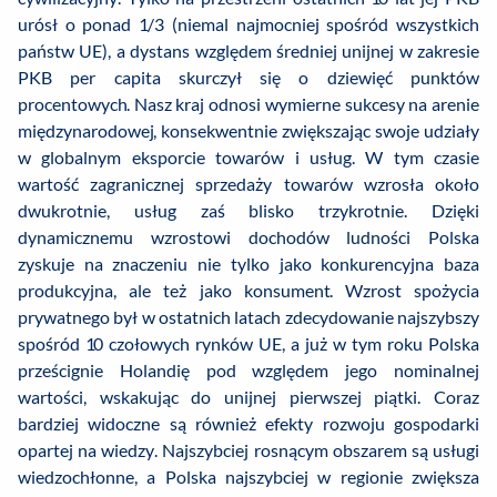
urósł o ponad 1/3 (niemal najmocniej spośród wszystkich
państw UE), a dystans względem średniej unijnej w zakresie
PKB per capita skurczył się o dziewięć punktów
procentowych. Nasz kraj odnosi wymierne sukcesy na arenie
międzynarodowej, konsekwentnie zwiększając swoje udziały
w globalnym eksporcie towarów i usług. W tym czasie
wartość zagranicznej sprzedaży towarów wzrosła około
dwukrotnie, usług zaś blisko trzykrotnie. Dzięki
dynamicznemu wzrostowi dochodów ludności Polska
zyskuje na znaczeniu nie tylko jako konkurencyjna baza
produkcyjna, ale też jako konsument. Wzrost spożycia
prywatnego był w ostatnich latach zdecydowanie najszybszy
spośród 10 czołowych rynków UE, a już w tym roku Polska
prześcignie Holandię pod względem jego nominalnej
wartości, wskakując do unijnej pierwszej piątki. Coraz
bardziej widoczne są również efekty rozwoju gospodarki
opartej na wiedzy. Najszybciej rosnącym obszarem są usługi
wiedzochłonne, a Polska najszybciej w regionie zwiększa