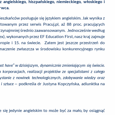
 angielskiego, hiszpańskiego, niemieckiego, włoskiego i
rwca.
ieszkańców posługuje się językiem angielskim. Jak wynika z
otowanym przez serwis Pracuj.pl, aż 88 proc. pracujących
 przynajmniej średnio zaawansowanym. Jednocześnie według
x), wykonanych przez EF Education First, nasz kraj zajmuje
pie i 15. na świecie. Zatem jest jeszcze przestrzeń do
znaczenie zwłaszcza w środowisku konkurencyjnego rynku
t have” w dzisiejszym, dynamicznie zmieniającym się świecie.
orporacjach, realizacji projektów ze specjalistami z całego
ystanie z nowinek technologicznych, zdobywanie wiedzy oraz
i sztuce
– podkreśla dr Justyna Kopczyńska, adiunktka na
się jedynie angielskim to może być za mało, by osiągnąć