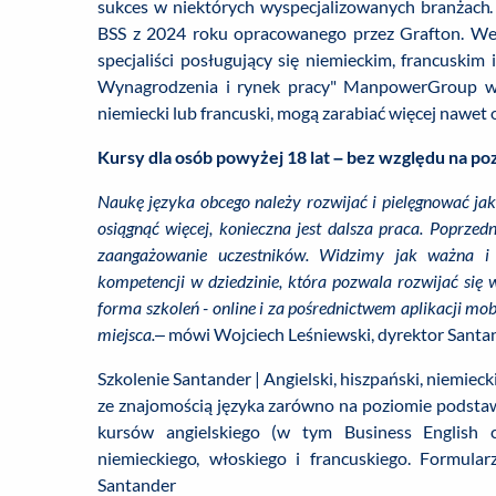
sukces w niektórych wyspecjalizowanych branżach
BSS z 2024 roku opracowanego przez Grafton. Wed
specjaliści posługujący się niemieckim, francuski
Wynagrodzenia i rynek pracy" ManpowerGroup w 
niemiecki lub francuski, mogą zarabiać więcej nawet o 
Kursy dla osób powyżej 18 lat – bez względu na 
Naukę języka obcego należy rozwijać i pielęgnować jak
osiągnąć więcej, konieczna jest dalsza praca. Poprze
zaangażowanie uczestników. Widzimy jak ważna i po
kompetencji w dziedzinie, która pozwala rozwijać się
forma szkoleń - online i za pośrednictwem aplikacji mo
miejsca.
– mówi Wojciech Leśniewski, dyrektor Santa
Szkolenie Santander | Angielski, hiszpański, niemiec
ze znajomością języka zarówno na poziomie podsta
kursów angielskiego (w tym Business English c
niemieckiego, włoskiego i francuskiego. Formula
Santander 