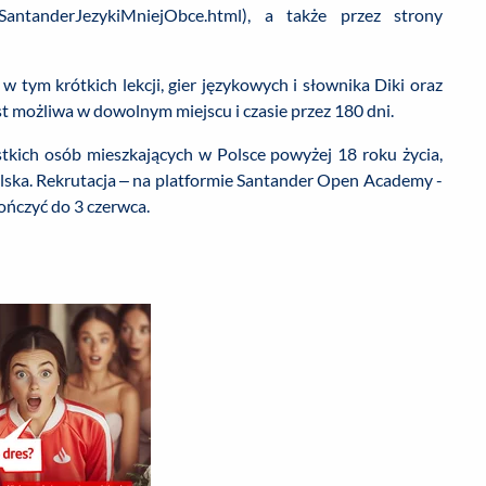
/SantanderJezykiMniejObce.html), a także przez strony
 tym krótkich lekcji, gier językowych i słownika Diki oraz
est możliwa w dowolnym miejscu i czasie przez 180 dni.
stkich osób mieszkających w Polsce powyżej 18 roku życia,
olska. Rekrutacja – na platformie Santander Open Academy -
ończyć do 3 czerwca.