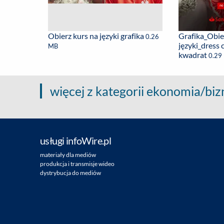
Obierz kurs na języki grafika
Grafika_Obie
0.26
języki_dress 
MB
kwadrat
0.29
więcej z kategorii ekonomia/biz
usługi infoWire.pl
materiały dla mediów
produkcja i transmisje wideo
dystrybucja do mediów