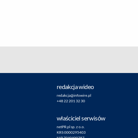
redakcja wideo
redakcja@infowire.pl
+48 22 201 32 30
właściciel serwisów
netPR.pl sp. z o.o.
KRS 0000295403
NIP 7010100787