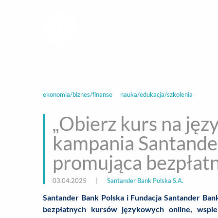
infoWire.pl
multimedialna ag
BIZNES
ROZ
ekonomia/biznes/finanse
nauka/edukacja/szkolenia
„Obierz kurs na jęz
kampania Santande
promująca bezpłatn
03.04.2025
|
Santander Bank Polska S.A.
Santander Bank Polska i Fundacja Santander Ban
bezpłatnych kursów językowych online, wspie