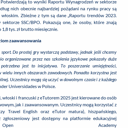
. Potwierdzają to wyniki Raportu Wynagrodzeń w sektorze
ług nich obecnie najbardziej pożądani na rynku pracy są
m i włoskim. Zbieżne z tym są dane „Raportu trendów 2023.
sektorze SSC/BPO. Pokazują one, że osoby, które znają
1,8 tys. zł brutto miesięcznie.
poziom zaawansowania
 sport. Do prostej gry wystarczą podstawy, jednak jeśli chcemy
dnio organizowane przez nas szkolenia językowe pokazały duże
trzebna jest to inicjatywa. To poszerzanie umiejętności,
 w wielu innych obszarach zawodowych. Ponadto korzystna jest
bilnej. Uczestnicy mogą się uczyć w dowolnym czasie i z każdego
nder Universidades w Polsce.
ki, włoski i francuski z eTutorem 2025 jest kierowane do osób
wowym, jak i zaawansowanym. Uczestnicy mogą korzystać z
zy Travel English oraz eTutor matura), hiszpańskiego,
rz zgłoszeniowy jest dostępny na platformie edukacyjnej
Open Academy