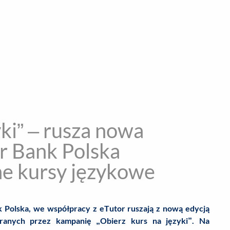
encja informacyjna
RYWKA
SPOŁECZNE
STYL ŻYCIA
TE
yki” – rusza nowa
r Bank Polska
e kursy językowe
k Polska, we współpracy z eTutor ruszają z nową edycją
ranych przez kampanię „Obierz kurs na języki”. Na