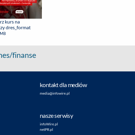
rz kurs na
czy dres_format
 MB
nes/finanse
kontakt dla mediów
media@infowire.pl
nasze serwisy
infoWire.pl
netPR.pl