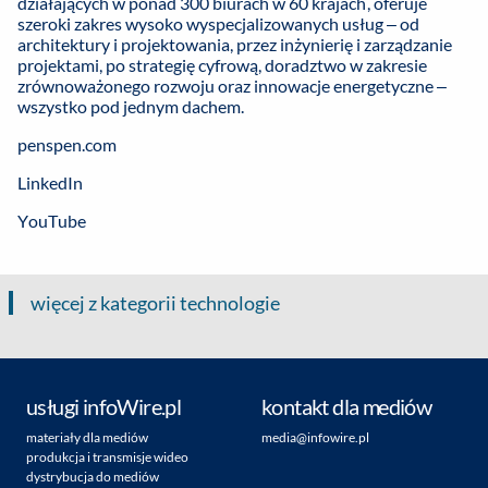
działających w ponad 300 biurach w 60 krajach, oferuje
szeroki zakres wysoko wyspecjalizowanych usług – od
architektury i projektowania, przez inżynierię i zarządzanie
projektami, po strategię cyfrową, doradztwo w zakresie
zrównoważonego rozwoju oraz innowacje energetyczne –
wszystko pod jednym dachem.
penspen.com
LinkedIn
YouTube
więcej z kategorii technologie
usługi infoWire.pl
kontakt dla mediów
materiały dla mediów
media@infowire.pl
produkcja i transmisje wideo
dystrybucja do mediów