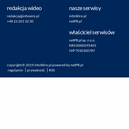
redakcja wideo
nasze serwisy
redakcja@infowire.pl
infoWire.pl
+48 22 201 32 30
netPR.pl
właściciel serwisów
netPR.pl sp. z o.o.
KRS 0000295403
NIP 7010100787
copyright ©
2019
infoWire.pl
powered by
netPR.pl
regulamin
prywatność
RSS