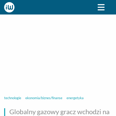
BIZNES
ROZRYWKA
SPOŁECZNE
STYL ŻY
technologie
ekonomia/biznes/finanse
energetyka
Globalny gazowy gracz wchodzi na