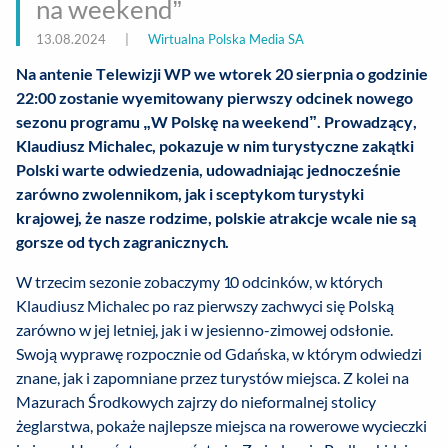
na weekend”
13.08.2024
|
Wirtualna Polska Media SA
Na antenie Telewizji WP we wtorek 20 sierpnia o godzinie
22:00 zostanie wyemitowany pierwszy odcinek nowego
sezonu programu „W Polskę na weekend”. Prowadzący,
Klaudiusz Michalec, pokazuje w nim turystyczne zakątki
Polski warte odwiedzenia, udowadniając jednocześnie
zarówno zwolennikom, jak i sceptykom turystyki
krajowej, że nasze rodzime, polskie atrakcje wcale nie są
gorsze od tych zagranicznych.
W trzecim sezonie zobaczymy 10 odcinków, w których
Klaudiusz Michalec po raz pierwszy zachwyci się Polską
zarówno w jej letniej, jak i w jesienno-zimowej odsłonie.
Swoją wyprawę rozpocznie od Gdańska, w którym odwiedzi
znane, jak i zapomniane przez turystów miejsca. Z kolei na
Mazurach Środkowych zajrzy do nieformalnej stolicy
żeglarstwa, pokaże najlepsze miejsca na rowerowe wycieczki