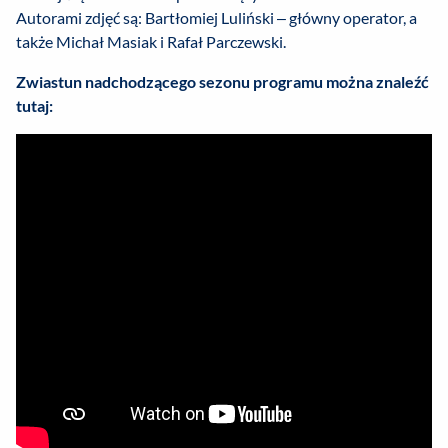
Autorami zdjęć są: Bartłomiej Luliński – główny operator, a
także Michał Masiak i Rafał Parczewski.
Zwiastun nadchodzącego sezonu programu można znaleźć
tutaj: