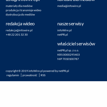
materiały dla mediów
media@infowire.pl
produkcja i transmisje wideo
dystrybucja do mediów
redakcja wideo
nasze serwisy
redakcja@infowire.pl
infoWire.pl
+48 22 201 32 30
netPR.pl
właściciel serwisów
netPR.pl sp. z o.o.
KRS 0000295403
NIP 7010100787
copyright ©
2019
infoWire.pl
powered by
netPR.pl
regulamin
prywatność
RSS