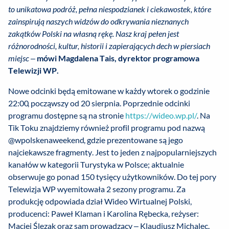
to unikatowa podróż, pełna niespodzianek i ciekawostek, które
zainspirują naszych widzów do odkrywania nieznanych
zakątków Polski na własną rękę. Nasz kraj pełen jest
różnorodności, kultur, historii i zapierających dech w piersiach
miejsc
–
mówi Magdalena Tais, dyrektor programowa
Telewizji WP.
Nowe odcinki będą emitowane w każdy wtorek o godzinie
22:00, począwszy od 20 sierpnia. Poprzednie odcinki
programu dostępne są na stronie
https://wideo.wp.pl/
. Na
Tik Toku znajdziemy również profil programu pod nazwą
@wpolskenaweekend, gdzie prezentowane są jego
najciekawsze fragmenty. Jest to jeden z najpopularniejszych
kanałów w kategorii Turystyka w Polsce; aktualnie
obserwuje go ponad 150 tysięcy użytkowników. Do tej pory
Telewizja WP wyemitowała 2 sezony programu. Za
produkcję odpowiada dział Wideo Wirtualnej Polski,
producenci: Paweł Klaman i Karolina Rębecka, reżyser:
Maciej Ślęzak oraz sam prowadzący – Klaudiusz Michalec.