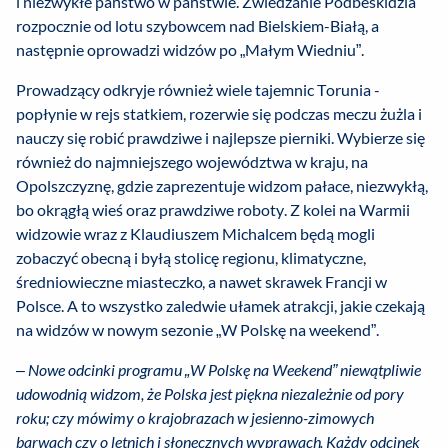
i niezwykłe państwo w państwie. Zwiedzanie Podbeskidzia
rozpocznie od lotu szybowcem nad Bielskiem-Białą, a
następnie oprowadzi widzów po „Małym Wiedniu”.
Prowadzący odkryje również wiele tajemnic Torunia -
popłynie w rejs statkiem, rozerwie się podczas meczu żużla i
nauczy się robić prawdziwe i najlepsze pierniki. Wybierze się
również do najmniejszego województwa w kraju, na
Opolszczyznę, gdzie zaprezentuje widzom pałace, niezwykłą,
bo okrągłą wieś oraz prawdziwe roboty. Z kolei na Warmii
widzowie wraz z Klaudiuszem Michalcem będą mogli
zobaczyć obecną i byłą stolicę regionu, klimatyczne,
średniowieczne miasteczko, a nawet skrawek Francji w
Polsce. A to wszystko zaledwie ułamek atrakcji, jakie czekają
na widzów w nowym sezonie „W Polskę na weekend”.
–
Nowe odcinki programu „W Polskę na Weekend” niewątpliwie
udowodnią widzom, że Polska jest piękna niezależnie od pory
roku; czy mówimy o krajobrazach w jesienno-zimowych
barwach czy o letnich i słonecznych wyprawach. Każdy odcinek