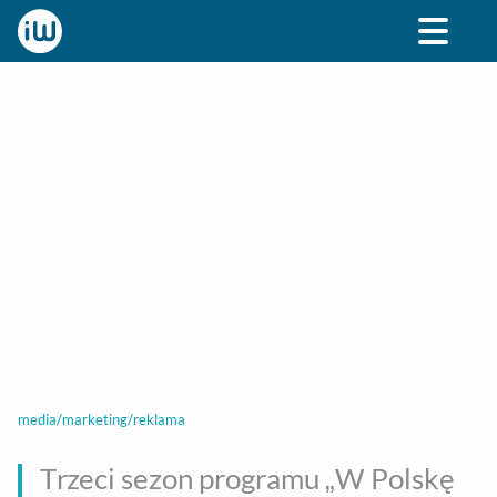
BIZNES
ROZRYWKA
SPOŁECZNE
STYL ŻY
media/marketing/reklama
Trzeci sezon programu „W Polskę