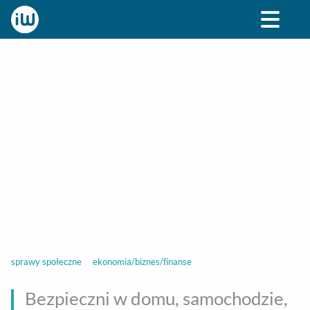
BIZNES
ROZRYWKA
SPOŁECZNE
STYL ŻY
sprawy społeczne
ekonomia/biznes/finanse
Bezpieczni w domu, samochodzie,