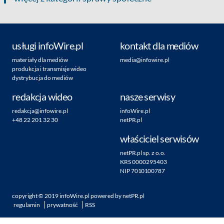
usługi infoWire.pl
kontakt dla mediów
materiały dla mediów
media@infowire.pl
produkcja i transmisje wideo
dystrybucja do mediów
redakcja wideo
nasze serwisy
redakcja@infowire.pl
infoWire.pl
+48 22 201 32 30
netPR.pl
właściciel serwisów
netPR.pl sp. z o.o.
KRS 0000295403
NIP 7010100787
copyright ©
2019
infoWire.pl
powered by
netPR.pl
regulamin
prywatność
RSS