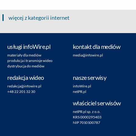
więcej z kategorii internet
usługi infoWire.pl
kontakt dla mediów
materiały dla mediów
media@infowire.pl
produkcja i transmisje wideo
dystrybucja do mediów
redakcja wideo
nasze serwisy
redakcja@infowire.pl
infoWire.pl
+48 22 201 32 30
netPR.pl
właściciel serwisów
netPR.pl sp. z o.o.
KRS 0000295403
NIP 7010100787