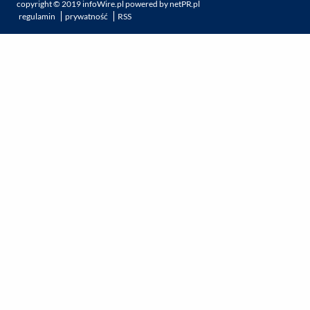
copyright ©
2019
infoWire.pl
powered by
netPR.pl
regulamin
prywatność
RSS