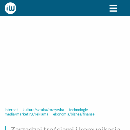
BIZNES
ROZRYWKA
SPOŁECZNE
STYL ŻY
internet
kultura/sztuka/rozrywka
technologie
media/marketing/reklama
ekonomia/biznes/finanse
Zarządzaj treściami i komunikacją