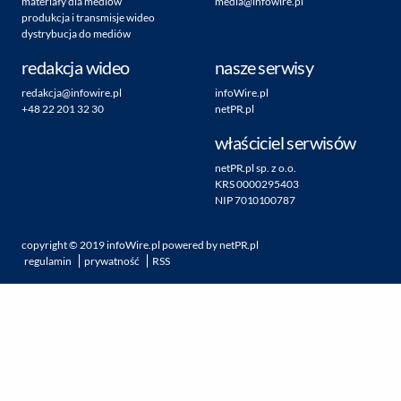
materiały dla mediów
media@infowire.pl
produkcja i transmisje wideo
dystrybucja do mediów
redakcja wideo
nasze serwisy
redakcja@infowire.pl
infoWire.pl
+48 22 201 32 30
netPR.pl
właściciel serwisów
netPR.pl sp. z o.o.
KRS 0000295403
NIP 7010100787
copyright ©
2019
infoWire.pl
powered by
netPR.pl
regulamin
prywatność
RSS