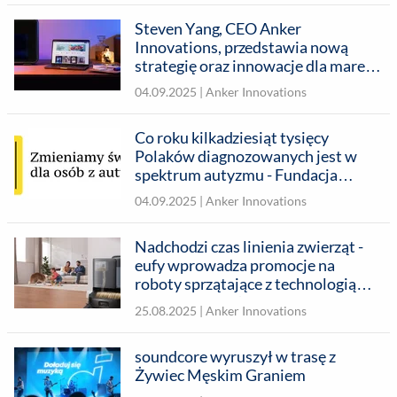
Steven Yang, CEO Anker
Innovations, przedstawia nową
strategię oraz innowacje dla marek
Anker, eufy i soundcore podczas
04.09.2025 |
Anker Innovations
targów IFA w Berlinie
Co roku kilkadziesiąt tysięcy
Polaków diagnozowanych jest w
spektrum autyzmu - Fundacja
Synapsis wraz z soundcore działają
04.09.2025 |
Anker Innovations
na rzecz większej dostępności
wydarzeń kulturalnych
Nadchodzi czas linienia zwierząt -
eufy wprowadza promocje na
roboty sprzątające z technologią
sprzątania sierści
25.08.2025 |
Anker Innovations
soundcore wyruszył w trasę z
Żywiec Męskim Graniem