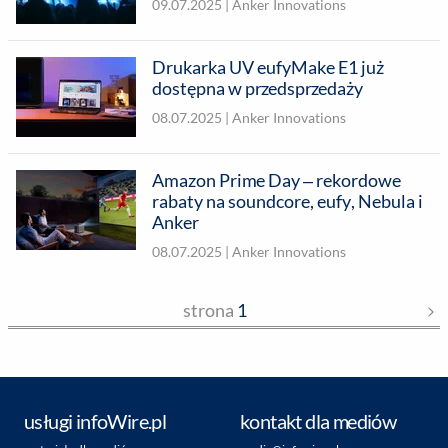
09.07.2025 |
Anker Innovations
Drukarka UV eufyMake E1 już
dostępna w przedsprzedaży
08.07.2025 |
Anker Innovations
Amazon Prime Day – rekordowe
rabaty na soundcore, eufy, Nebula i
Anker
08.07.2025 |
Anker Innovations
strona
1
usługi infoWire.pl
kontakt dla mediów