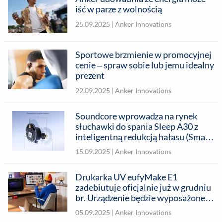
iść w parze z wolnością
25.09.2025 |
Anker Innovations
Sportowe brzmienie w promocyjnej
cenie – spraw sobie lub jemu idealny
prezent
22.09.2025 |
Anker Innovations
Soundcore wprowadza na rynek
słuchawki do spania Sleep A30 z
inteligentną redukcją hałasu (Smart
ANC) i bardziej kompaktową
15.09.2025 |
Anker Innovations
konstrukcją
Drukarka UV eufyMake E1
zadebiutuje oficjalnie już w grudniu
br. Urządzenie będzie wyposażone w
inteligentne narzędzie projektowe
05.09.2025 |
Anker Innovations
oparte na sztucznej inteligencji