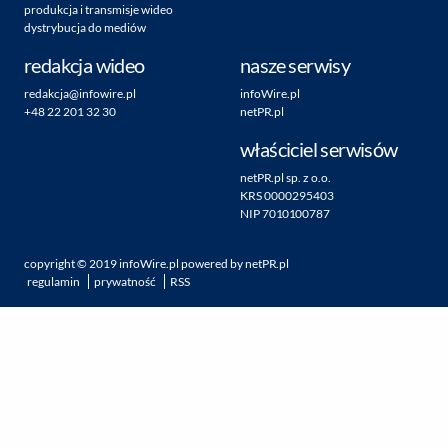
produkcja i transmisje wideo
dystrybucja do mediów
redakcja wideo
nasze serwisy
redakcja@infowire.pl
infoWire.pl
+48 22 201 32 30
netPR.pl
właściciel serwisów
netPR.pl sp. z o.o.
KRS 0000295403
NIP 7010100787
copyright ©
2019
infoWire.pl
powered by
netPR.pl
regulamin
prywatność
RSS