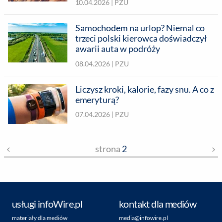
10.04.2026 |
PZU
Samochodem na urlop? Niemal co
trzeci polski kierowca doświadczył
awarii auta w podróży
08.04.2026 |
PZU
Liczysz kroki, kalorie, fazy snu. A co z
emeryturą?
07.04.2026 |
PZU
strona
2
usługi infoWire.pl
kontakt dla mediów
materiały dla mediów
media@infowire.pl