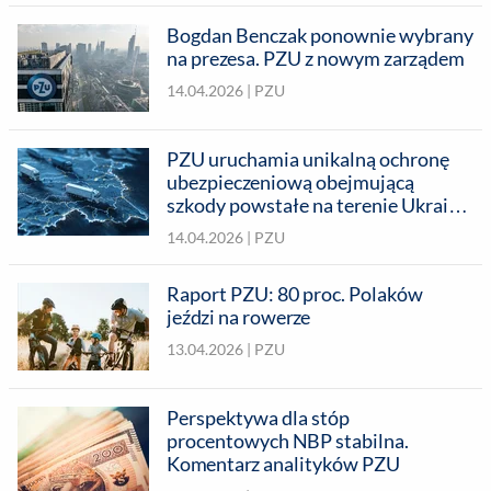
Bogdan Benczak ponownie wybrany
na prezesa. PZU z nowym zarządem
14.04.2026 |
PZU
PZU uruchamia unikalną ochronę
ubezpieczeniową obejmującą
szkody powstałe na terenie Ukrainy
w związku z ryzykiem
14.04.2026 |
PZU
nadzwyczajnym
Raport PZU: 80 proc. Polaków
jeździ na rowerze
13.04.2026 |
PZU
Perspektywa dla stóp
procentowych NBP stabilna.
Komentarz analityków PZU