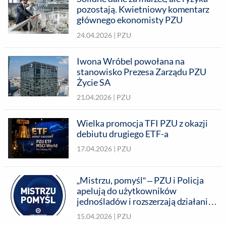
pozostają. Kwietniowy komentarz
głównego ekonomisty PZU
24.04.2026 |
PZU
Iwona Wróbel powołana na
stanowisko Prezesa Zarządu PZU
Życie SA
21.04.2026 |
PZU
Wielka promocja TFI PZU z okazji
debiutu drugiego ETF-a
17.04.2026 |
PZU
„Mistrzu, pomyśl” – PZU i Policja
apelują do użytkowników
jednośladów i rozszerzają działania
prewencyjne
15.04.2026 |
PZU