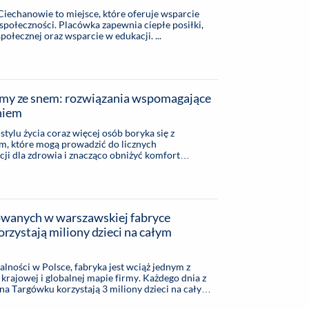
iechanowie to miejsce, które oferuje wsparcie
społeczności. Placówka zapewnia ciepłe posiłki,
społecznej oraz wsparcie w edukacji. ...
my ze snem: rozwiązania wspomagające
niem
ylu życia coraz więcej osób boryka się z
m, które mogą prowadzić do licznych
i dla zdrowia i znacząco obniżyć komfort
owanych w warszawskiej fabryce
rzystają miliony dzieci na całym
alności w Polsce, fabryka jest wciąż jednym z
rajowej i globalnej mapie firmy. Każdego dnia z
na Targówku korzystają 3 miliony dzieci na całym
j zaczynają swoje życie największe innowacje