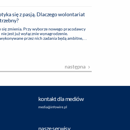
pecjaliści z fabryk produkujących pieluszki
ają najnowsze technologie. To także nowoczesne
zans.
otyka się z pasją. Dlaczego wolontariat
trzebny?
e się zmienia. Przy wyborze nowego pracodawcy
nie jest już wyłącznie wynagrodzenie.
 wykonywane przez nich zadania będą ambitne,
zwijać kompetencje, ale też pasje. Odpowiedź na te
olontariat pracowniczy. Jedną z firm, które
, jest Procter & Gamble, producent takich marek
 & Shoulders czy Pampers.
następna
kontakt dla mediów
media@infowire.pl
nasze serwisy