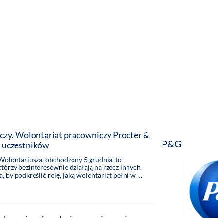
encja informacyjna
RYWKA
SPOŁECZNE
STYL ŻYCIA
TE
czy. Wolontariat pracowniczy Procter &
P&G
 uczestników
olontariusza, obchodzony 5 grudnia, to
którzy bezinteresownie działają na rzecz innych.
, by podkreślić rolę, jaką wolontariat pełni w
, której marki towarzyszą polskim rodzinom w ich
 sprawia, że pomaganie jest jeszcze łatwiejsze -
 dwa pełnopłatne dni na działania w dobrej