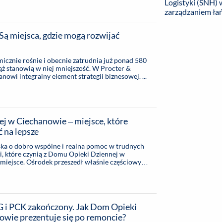
Logistyki (SNH)
toi za takimi markami jak Ariel, Pampers, Gillette
zarządzaniem ła
organizacją Dotlenieni.org firma zamienia szkolne
y relaksu, nauki i zabawy. Pierwsze parki
warszawskim Targówku. Kolejne są w trakcie
 Są miejsca, gdzie mogą rozwijać
icznie rośnie i obecnie zatrudnia już ponad 580
ąż stanowią w niej mniejszość. W Procter &
owi integralny element strategii biznesowej. ...
j w Ciechanowie – miejsce, które
 na lepsze
ska o dobro wspólne i realna pomoc w trudnych
, które czynią z Domu Opieki Dziennej w
iejsce. Ośrodek przeszedł właśnie częściowy
G i PCK zakończony. Jak Dom Opieki
owie prezentuje się po remoncie?