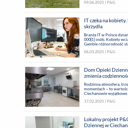
09.06.2025 |
P&G
Procter & Gamble, która s
czy Pantene. Wspólnie z 
podwórka w zielone stref
powstały w tym roku na 
IT czeka na kobiety.
realizacji.
skrzydła
Branża IT w Polsce dynam
000[1] osób. Kobiety wci
Gamble różnorodność stan
06.03.2025 |
P&G
Dom Opieki Dzienne
zmienia codzienność
Rodzinna atmosfera, tro
momentach – to wartości
Ciechanowie wyjątkowe m
remont. ...
17.02.2025 |
P&G
Lokalny projekt P&
Dziennej w Ciechan