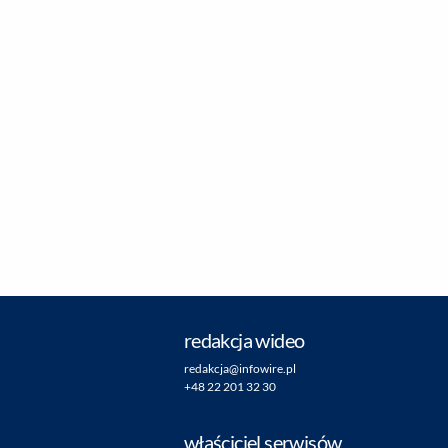
redakcja wideo
redakcja@infowire.pl
+48 22 201 32 30
właściciel serwisów