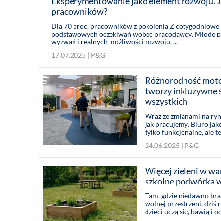
Eksperymentowanie jako element rozwoju. J
pracowników?
Dla 70 proc. pracowników z pokolenia Z cotygodniowe 
podstawowych oczekiwań wobec pracodawcy. Młode poko
wyzwań i realnych możliwości rozwoju. ...
17.07.2025 |
P&G
Różnorodność moto
tworzy inkluzywne ś
wszystkich
Wraz ze zmianami na rynku
jak pracujemy. Biuro jak
tylko funkcjonalne, ale 
potrzeby pracowników. 
24.06.2025 |
P&G
efektywnie współpracow
firmy. Doskonale rozumi
znanych światowych marek
Więcej zieleni w w
Pampers, który w swoim
ułatwiające pracownikom 
szkolne podwórka w
Tam, gdzie niedawno bra
wolnej przestrzeni, dziś 
dzieci uczą się, bawią i
szkół zyskuje szkolne pa