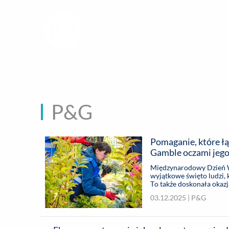
infoWire.pl
multimedialna ag
BIZNES
ROZ
P&G
Pomaganie, które łą
Gamble oczami jego
Międzynarodowy Dzień W
wyjątkowe święto ludzi, 
To także doskonała okazja
Procter & Gamble. Firma
03.12.2025 |
P&G
codziennych obowiązkach,
jej pracownicy otrzymują
sprawie.