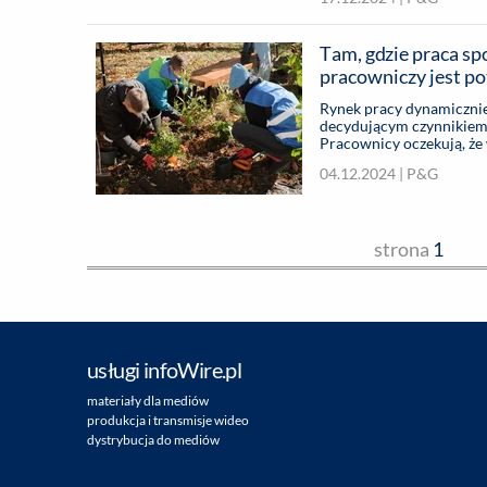
marki, a inżynierowie i s
Pampers na świecie pozn
miejsce pracy równych s
Tam, gdzie praca sp
pracowniczy jest po
Rynek pracy dynamiczni
decydującym czynnikiem 
Pracownicy oczekują, że
miały sens i cel. Chcą ro
04.12.2024 |
P&G
potrzeby może stanowić w
promują takie inicjatywy
jak Ariel, Gillette, Head
strona
1
usługi infoWire.pl
materiały dla mediów
produkcja i transmisje wideo
dystrybucja do mediów