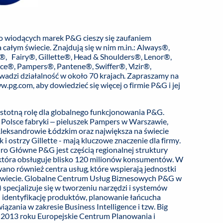
io wiodących marek P&G cieszy się zaufaniem
całym świecie.
Znajdują się w nim m.in.: Always®,
®, Fairy®, Gillette®, Head & Shoulders®, Lenor®,
ce®, Pampers®, Pantene®, Swiffer®, Vizir®,
adzi działalność w około 70 krajach. Zapraszamy na
ww.pg.com
, aby dowiedzieć się więcej o firmie P&G i jej
stotną rolę dla globalnego funkcjonowania P&G.
Polsce fabryki – pieluszek Pampers w Warszawie,
eksandrowie Łódzkim oraz największa na świecie
i ostrzy Gillette - mają kluczowe znaczenie dla firmy.
o Główne P&G jest częścią regionalnej struktury
 która obsługuje blisko 120 milionów konsumentów. W
wano również centra usług, które wspierają jednostki
 świecie. Globalne Centrum Usług Biznesowych P&G w
specjalizuje się w tworzeniu narzędzi i systemów
identyfikację produktów, planowanie łańcucha
ązania w zakresie Business Intelligence i tzw. Big
 2013 roku Europejskie Centrum Planowania i