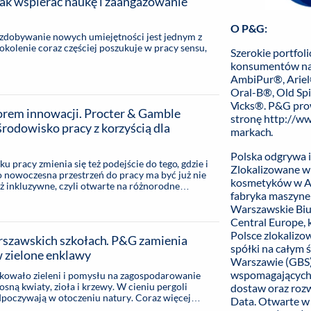
ak wspierać naukę i zaangażowanie
O P&G:
zdobywanie nowych umiejętności jest jednym z
lenie coraz częściej poszukuje w pracy sensu,
Szerokie portfol
konsumentów na 
AmbiPur®, Ariel
Oral-B®, Old Spi
Vicks®.
P&G prow
rem innowacji. Procter & Gamble
stronę
http://w
rodowisko pracy z korzyścią dla
markach.
Polska odgrywa i
 pracy zmienia się też podejście do tego, gdzie i
Zlokalizowane w 
o nowoczesna przestrzeń do pracy ma być już nie
kosmetyków w Al
też inkluzywne, czyli otwarte na różnorodne
fabryka maszynek 
W takim środowisku wszyscy mogą ze sobą
ać, tworząc w ten sposób wymierną wartość dla
Warszawskie Biur
e to koncern Procter & Gamble, właściciel
Central Europe,
 takich jak Ariel, Head & Shoulders, Old Spice,
Polsce zlokalizo
arszawskich szkołach. P&G zamienia
 warszawskim biurze wprowadza rozwiązania
spółki na całym
komunikację i niwelujące bariery i ograniczenia.
 zielone enklawy
Warszawie (GBS) 
wspomagających 
kowało zieleni i pomysłu na zagospodarowanie
rosną kwiaty, zioła i krzewy. W cieniu pergoli
dostaw oraz rozwi
 odpoczywają w otoczeniu natury. Coraz więcej
Data. Otwarte w
rki kieszonkowe powstające z inicjatywy firmy