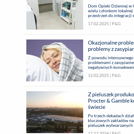
Dom Opieki Dziennej w C
wielu członkom lokalnej 
przestrzeń do integracji 
17.02.2025 |
P&G
Okazjonalne proble
problemy z zasypia
Z powodu intensywnego st
problemami z zasypianie
negatywnych konsekwencj
codziennego życia [1]. ...
12.02.2025 |
P&G
Z pieluszek produk
Procter & Gamble ko
świecie
Po trzech dekadach dział
kluczowych zakładów na k
pieluszek wytwarzanych 
świecie. To właśnie tuta
17.12.2024 |
P&G