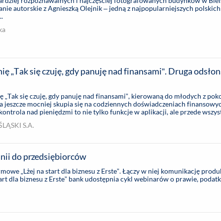
bardziej rozpoznawalnych i najczęściej fotografowanych budynków w Biel
anie autorskie z Agnieszką Olejnik – jedną z najpopularniejszych polskic
.
ka
ę „Tak się czuję, gdy panuję nad finansami”. Druga odsłona
„Tak się czuję, gdy panuję nad finansami”, kierowaną do młodych z poko
a jeszcze mocniej skupia się na codziennych doświadczeniach finansowy
ontrola nad pieniędzmi to nie tylko funkcje w aplikacji, ale przede wszy
, sprawczości i wolności wyboru. ...
LĄSKI S.A.
nii do przedsiębiorców
mowe „Lżej na start dla biznesu z Erste”. Łączy w niej komunikację prod
rt dla biznesu z Erste” bank udostępnia cykl webinarów o prawie, podatk