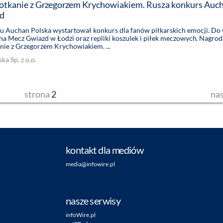
e z Grzegorzem Krychowiakiem. Rusza konkurs Auchan z
zd
 Auchan Polska wystartował konkurs dla fanów piłkarskich emocji. Do
 na Mecz Gwiazd w Łodzi oraz repliki koszulek i piłek meczowych. Nagro
nie z Grzegorzem Krychowiakiem. ...
a Sp. z o.o.
strona
2
na
kontakt dla mediów
media@infowire.pl
nasze serwisy
infoWire.pl