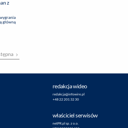
 wygrania
dą główną
stępna
redakcja wideo
redakcja@infowire.pl
+48 22 201 32 30
właściciel serwisów
netPR.pl sp. z o.o.