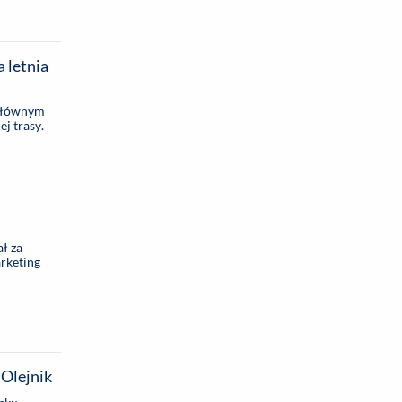
 letnia
 głównym
j trasy.
ł za
arketing
 Olejnik