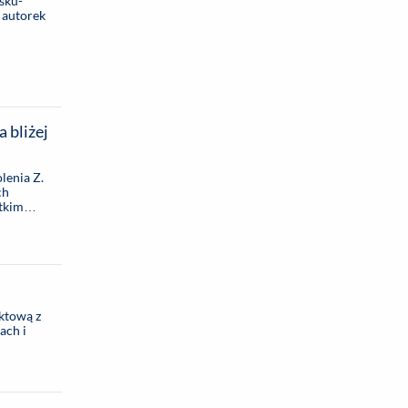
sku-
h autorek
 bliżej
lenia Z.
ch
stkim
uktową z
ach i