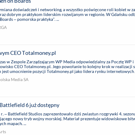
en on Boards
ymiana doświadczeń i networking, a wszystko poświęcone roli kobiet w za
raz dobrym praktykom liderskim rozwijanym w regionie. W Gdańsku odb
oards – pomorska praktyka”. ...
RGA
wym CEO Totalmoney.pl
czas w Zespole Zarządzającym WP Media odpowiedzialny za Pocztę WP i
wisko CEO Totalmoney.pl. Jego powołanie to kolejny krok w realizacji s
 jest umocnienie pozycji Totalmoney.pl jako lidera rynku internetowych
h w Polsce. ...
Polska Media SA
Battlefield 6 już dostępny
r. – Battlefield Studios zaprezentowało dziś zwiastun rozgrywki 4. sezon
ającego nowy tryb wojny morskiej. Materiał prezentuje widowiskowe bit
ch mapach. ...
Arts