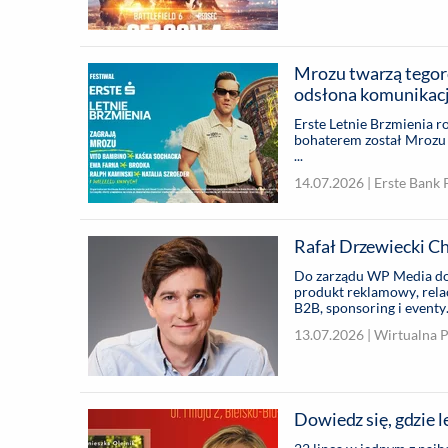
Mrozu twarzą tegoro
odsłona komunikacj
Erste Letnie Brzmienia r
bohaterem został Mrozu –
...
14.07.2026 |
Erste Bank 
Rafał Drzewiecki C
Do zarządu WP Media doł
produkt reklamowy, relac
B2B, sponsoring i eventy. 
13.07.2026 |
Wirtualna 
Dowiedz się, gdzie 