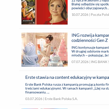
22 lipca w jednym z naj
Białej odbędzie się spotk
powieści obyczajowych. ..
10.07.2026 |
Poczta Pols
ING rozwija kampani
codzienności Gen Z
ING kontynuuje kampanię 
W drugiej odsłonie mark
młodych – pokazując, że k
realne poczucie pewności
07.07.2026 |
ING BANK Ś
Erste stawia na content edukacyjny w kampa
Erste Bank Polska rusza z kampanią promującą konto fir
treściami edukacyjnymi. W ramach kampanii „Lżej na sta
finansowaniu. ...
03.07.2026 |
Erste Bank Polska S.A.