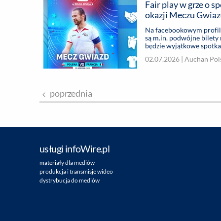
Fair play w grze o spotkani
okazji Meczu Gwia
Na facebookowym profilu
są m.in. podwójne bilety
będzie wyjątkowe spotka
02.07.2026 |
Auchan Polsk
poprzednia
usługi infoWire.pl
materiały dla mediów
produkcja i transmisje wideo
dystrybucja do mediów