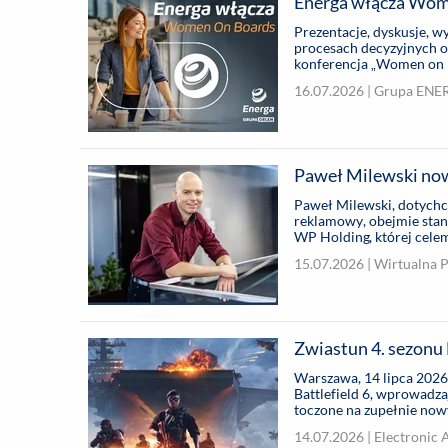
Energa włącza Wom
Prezentacje, dyskusje, w
procesach decyzyjnych o
konferencja „Women on B
16.07.2026 |
Grupa ENE
Paweł Milewski no
Paweł Milewski, dotych
reklamowy, obejmie stano
WP Holding, której celem
porównywarek finansowyc
15.07.2026 |
Wirtualna 
Zwiastun 4. sezonu 
Warszawa, 14 lipca 2026 
Battlefield 6, wprowadz
toczone na zupełnie nowy
14.07.2026 |
Electronic 