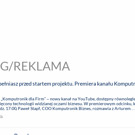
encja informacyjna
RYWKA
SPOŁECZNE
STYL ŻYCIA
TE
NG/REKLAMA
pełniasz przed startem projektu. Premiera kanału Komput
„Komputronik dla Firm” – nowy kanał na YouTube, dostępny równolegle
więcony technologii widzianej oczami biznesu. W premierowym odcinku, 
godz. 17:00, Paweł Stapf, COO Komputronik Biznes, rozmawia z Arturem
orcą, inwestorem i ekspertem nowych technologii – o tym, dlaczego aż...
ik