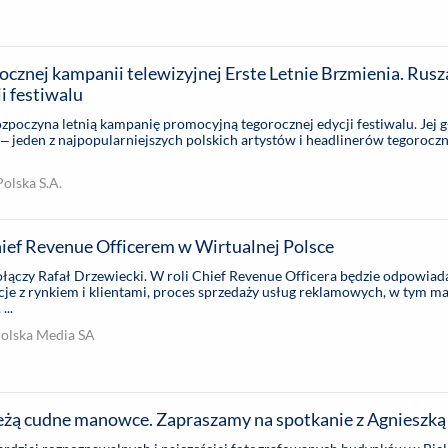
cznej kampanii telewizyjnej Erste Letnie Brzmienia. Rusza
i festiwalu
ozpoczyna letnią kampanię promocyjną tegorocznej edycji festiwalu. Jej
 jeden z najpopularniejszych polskich artystów i headlinerów tegoroczne
Polska S.A.
hief Revenue Officerem w Wirtualnej Polsce
ączy Rafał Drzewiecki. W roli Chief Revenue Officera będzie odpowiada
je z rynkiem i klientami, proces sprzedaży usług reklamowych, w tym m
...
Polska Media SA
leżą cudne manowce. Zapraszamy na spotkanie z Agnieszką