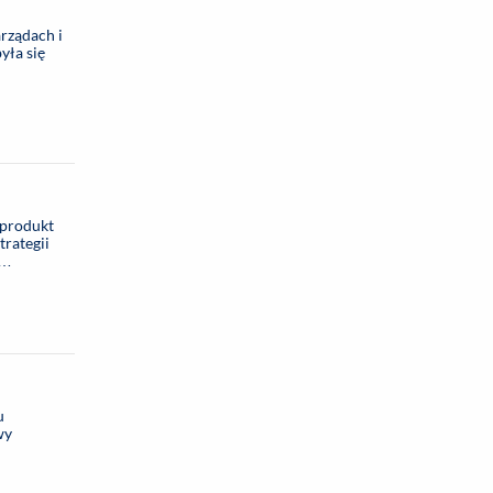
rządach i
yła się
 produkt
trategii
u
wy