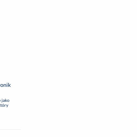
CHNOLOGIE
ronik
 jako
który