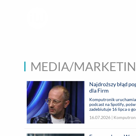
infoWire.pl
multimedialna ag
BIZNES
ROZ
MEDIA/MARKETI
Najdroższy błąd po
dla Firm
Komputronik uruchamia 
podcast na Spotify, poś
zadebiutuje 16 lipca o 
Kurasińskim – przedsiębi
16.07.2026 |
Komputron