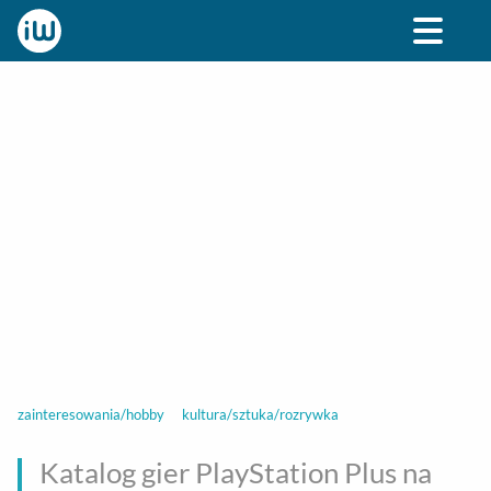
BIZNES
ROZRYWKA
SPOŁECZNE
STYL ŻY
zainteresowania/hobby
kultura/sztuka/rozrywka
Katalog gier PlayStation Plus na