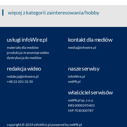
więcej z kategorii zainteresowania/hobby
usługi infoWire.pl
kontakt dla mediów
materiały dla mediów
media@infowire.pl
produkcja i transmisje wideo
dystrybucja do mediów
redakcja wideo
nasze serwisy
redakcja@infowire.pl
infoWire.pl
+48 22 201 32 30
netPR.pl
właściciel serwisów
netPR.pl sp. z o.o.
KRS 0000295403
NIP 7010100787
copyright ©
2019
infoWire.pl
powered by
netPR.pl