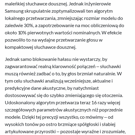
maleńkiej słuchawce dousznej. Jednak inżynierowie
Samsung skrupulatnie zoptymalizowali ten algorytm
lokalnego przetwarzania, zmniejszając rozmiar modelu do
zaledwie 30%, a zapotrzebowanie na moc obliczeniową do
około 10% pierwotnych wartości nominalnych. W efekcie
pozwoliło to na wydajne przetwarzanie głosu w
kompaktowej słuchawce dousznej.
Jednak samo blokowanie hałasu nie wystarczy, by
zagwarantować realną klarowność połączeń – słuchawki
muszą również zadbać o to, by głos brzmiał naturalnie. W
tym celu słuchawki analizują wcześniejsze, aktualne i
predykcyjne dane akustyczne, by natychmiast
dostosowywać się do szybko zmieniającego się otoczenia.
Udoskonalony algorytm przetwarza teraz 16 razy więcej
szczegółowych parametrów akustycznych niż poprzednie
modele. Dzięki tej precyzji wszystko, co mówimy – od
wysokich tonów po ostro brzmiące spółgłoski i słabiej
artykułowane przyrostki – pozostaje wyraźne i zrozumiałe,