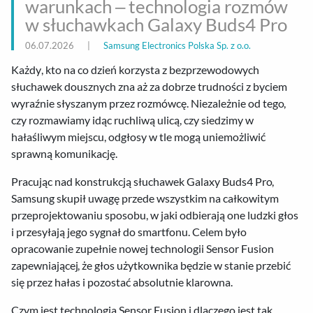
warunkach – technologia rozmów
w słuchawkach Galaxy Buds4 Pro
06.07.2026
|
Samsung Electronics Polska Sp. z o.o.
Każdy, kto na co dzień korzysta z bezprzewodowych
słuchawek dousznych zna aż za dobrze trudności z byciem
wyraźnie słyszanym przez rozmówcę. Niezależnie od tego,
czy rozmawiamy idąc ruchliwą ulicą, czy siedzimy w
hałaśliwym miejscu, odgłosy w tle mogą uniemożliwić
sprawną komunikację.
Pracując nad konstrukcją słuchawek Galaxy Buds4 Pro,
Samsung skupił uwagę przede wszystkim na całkowitym
przeprojektowaniu sposobu, w jaki odbierają one ludzki głos
i przesyłają jego sygnał do smartfonu. Celem było
opracowanie zupełnie nowej technologii Sensor Fusion
zapewniającej, że głos użytkownika będzie w stanie przebić
się przez hałas i pozostać absolutnie klarowna.
Czym jest technologia Sensor Fusion i dlaczego jest tak