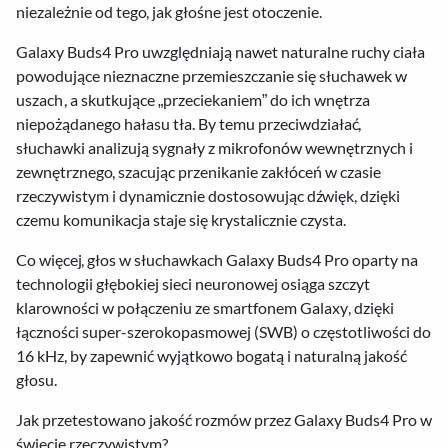
niezależnie od tego, jak głośne jest otoczenie.
Galaxy Buds4 Pro uwzględniają nawet naturalne ruchy ciała
powodujące nieznaczne przemieszczanie się słuchawek w
uszach, a skutkujące „przeciekaniem” do ich wnętrza
niepożądanego hałasu tła. By temu przeciwdziałać,
słuchawki analizują sygnały z mikrofonów wewnętrznych i
zewnętrznego, szacując przenikanie zakłóceń w czasie
rzeczywistym i dynamicznie dostosowując dźwięk, dzięki
czemu komunikacja staje się krystalicznie czysta.
Co więcej, głos w słuchawkach Galaxy Buds4 Pro oparty na
technologii głębokiej sieci neuronowej osiąga szczyt
klarowności w połączeniu ze smartfonem Galaxy, dzięki
łączności super-szerokopasmowej (SWB) o częstotliwości do
16 kHz, by zapewnić wyjątkowo bogatą i naturalną jakość
głosu.
Jak przetestowano jakość rozmów przez Galaxy Buds4 Pro w
świecie rzeczywistym?