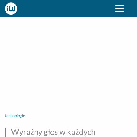
BIZNES
ROZRYWKA
SPOŁECZNE
STYL ŻY
technologie
Wyraźny głos w każdych