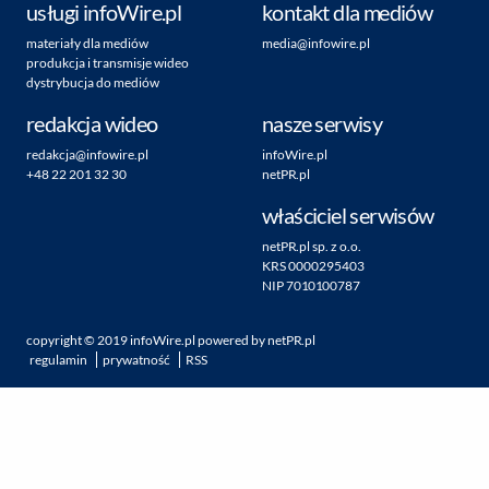
usługi infoWire.pl
kontakt dla mediów
materiały dla mediów
media@infowire.pl
produkcja i transmisje wideo
dystrybucja do mediów
redakcja wideo
nasze serwisy
redakcja@infowire.pl
infoWire.pl
+48 22 201 32 30
netPR.pl
właściciel serwisów
netPR.pl sp. z o.o.
KRS 0000295403
NIP 7010100787
copyright ©
2019
infoWire.pl
powered by
netPR.pl
regulamin
prywatność
RSS