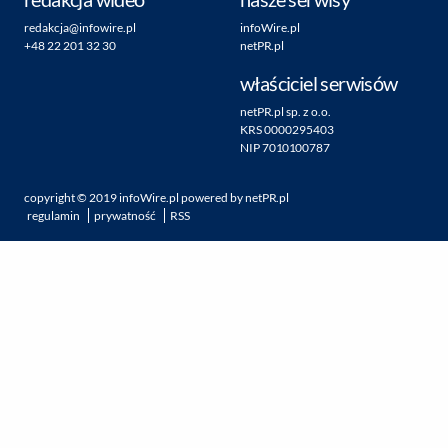
redakcja@infowire.pl
infoWire.pl
+48 22 201 32 30
netPR.pl
właściciel serwisów
netPR.pl sp. z o.o.
KRS 0000295403
NIP 7010100787
copyright ©
2019
infoWire.pl
powered by
netPR.pl
regulamin
prywatność
RSS