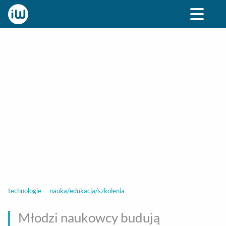
BIZNES
ROZRYWKA
SPOŁECZNE
STYL ŻY
technologie
nauka/edukacja/szkolenia
Młodzi naukowcy budują