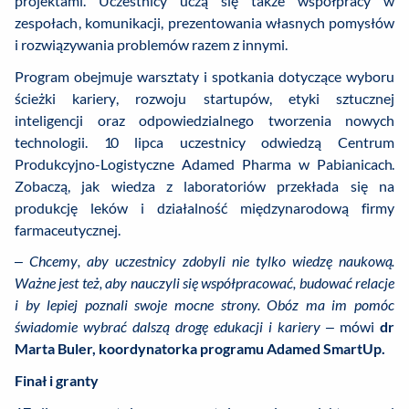
projektami. Uczestnicy uczą się także współpracy w
zespołach, komunikacji, prezentowania własnych pomysłów
i rozwiązywania problemów razem z innymi.
Program obejmuje warsztaty i spotkania dotyczące wyboru
ścieżki kariery, rozwoju startupów, etyki sztucznej
inteligencji oraz odpowiedzialnego tworzenia nowych
technologii. 10 lipca uczestnicy odwiedzą Centrum
Produkcyjno-Logistyczne Adamed Pharma w Pabianicach.
Zobaczą, jak wiedza z laboratoriów przekłada się na
produkcję leków i działalność międzynarodową firmy
farmaceutycznej.
– Chcemy, aby uczestnicy zdobyli nie tylko wiedzę naukową.
Ważne jest też, aby nauczyli się współpracować, budować relacje
i by lepiej poznali swoje mocne strony. Obóz ma im pomóc
świadomie wybrać dalszą drogę edukacji i kariery –
mówi
dr
Marta Buler, koordynatorka programu Adamed SmartUp.
Finał i granty