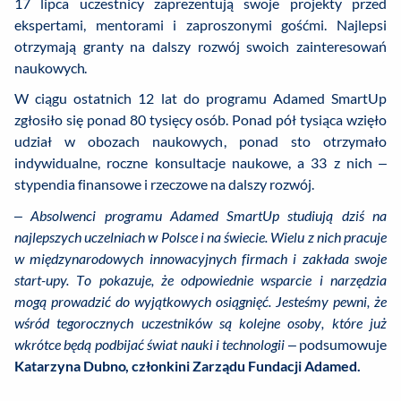
17 lipca uczestnicy zaprezentują swoje projekty przed
ekspertami, mentorami i zaproszonymi gośćmi. Najlepsi
otrzymają granty na dalszy rozwój swoich zainteresowań
naukowych.
W ciągu ostatnich 12 lat do programu Adamed SmartUp
zgłosiło się ponad 80 tysięcy osób. Ponad pół tysiąca wzięło
udział w obozach naukowych, ponad sto otrzymało
indywidualne, roczne konsultacje naukowe, a 33 z nich –
stypendia finansowe i rzeczowe na dalszy rozwój.
– Absolwenci programu Adamed SmartUp studiują dziś na
najlepszych uczelniach w Polsce i na świecie. Wielu z nich pracuje
w międzynarodowych innowacyjnych firmach i zakłada swoje
start-upy. To pokazuje, że odpowiednie wsparcie i narzędzia
mogą prowadzić do wyjątkowych osiągnięć. Jesteśmy pewni, że
wśród tegorocznych uczestników są kolejne osoby, które już
wkrótce będą podbijać świat nauki i technologii
– podsumowuje
Katarzyna Dubno, członkini Zarządu Fundacji Adamed.