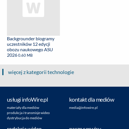
Backgrounder biogramy
uczestników 12 edycji
obozu naukowego ASU
2026
0.60 MB
więcej z kategorii technologie
usługi infoWire.pl
kontakt dla mediów
materiały dla mediów
media@infowire.pl
produkcja i transmisje wideo
dystrybucja do mediów
redakcja wideo
nasze serwisy