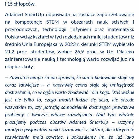
i 15 chłopców.
Adamed SmartUp odpowiada na rosnące zapotrzebowanie
na kompetencje STEM w obszarach nauk ścisłych i
przyrodniczych, technologii, inżynierii oraz matematyki.
Polska wciąż kształci w tych dziedzinach mniej studentów niż
średnio Unia Europejska: w 2023 r. kierunki STEM wybierało
21,2 proc. studentów, wobec 26,9 proc. w UE. Dlatego
zainteresowanie nauką i technologią warto rozwijać już na
etapie szkoły.
–
Zawrotne tempo zmian sprawia, że samo budowanie staje się
coraz łatwiejsze – a naprawdę cenna staje się umiejętność
dostrzeżenia, co w ogóle warto zbudować i dla kogo. Dziś ważne
jest nie tylko to, czego młodzi ludzie się uczą, ale przede
wszystkim to, czy potrafią samodzielnie dostrzegać prawdziwe
problemy i tworzyć własne rozwiązania. Nad tym właśnie
pracujemy podczas obozów Adamed SmartUp
– uczymy
młodych pasjonatów nauki rozmawiać z ludźmi, dla których te
rozwiązania mają powstać, i pokazujemy im, że już jako