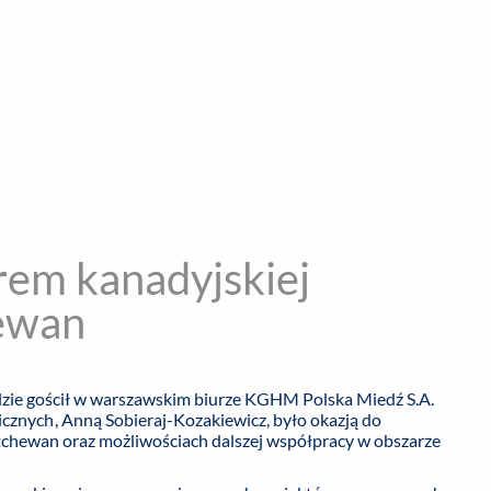
encja informacyjna
RYWKA
SPOŁECZNE
STYL ŻYCIA
TE
rem kanadyjskiej
hewan
zie gościł w warszawskim biurze KGHM Polska Miedź S.A.
znych, Anną Sobieraj-Kozakiewicz, było okazją do
chewan oraz możliwościach dalszej współpracy w obszarze