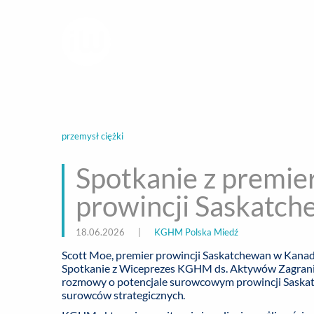
infoWire.pl
multimedialna ag
BIZNES
ROZ
przemysł ciężki
Spotkanie z premie
prowincji Saskatc
18.06.2026
|
KGHM Polska Miedź
Scott Moe, premier prowincji Saskatchewan w Kanad
Spotkanie z Wiceprezes KGHM ds. Aktywów Zagranic
rozmowy o potencjale surowcowym prowincji Saskat
surowców strategicznych.