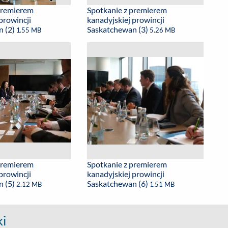
premierem
Spotkanie z premierem
prowincji
kanadyjskiej prowincji
n (2)
Saskatchewan (3)
1.55 MB
5.26 MB
premierem
Spotkanie z premierem
prowincji
kanadyjskiej prowincji
n (5)
Saskatchewan (6)
2.12 MB
1.51 MB
ki