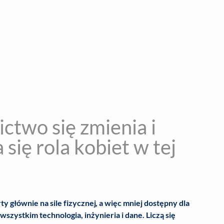
encja informacyjna
RYWKA
SPOŁECZNE
STYL ŻYCIA
TE
two się zmienia i
się rola kobiet w tej
y głównie na sile fizycznej, a więc mniej dostępny dla
szystkim technologia, inżynieria i dane. Liczą się