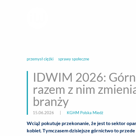
infoWire.pl
multimedialna ag
BIZNES
ROZ
przemysł ciężki
sprawy społeczne
IDWIM 2026: Górnic
razem z nim zmienia 
branży
15.06.2026
|
KGHM Polska Miedź
Wciąż pokutuje przekonanie, że jest to sektor opart
kobiet. Tymczasem dzisiejsze górnictwo to przede w