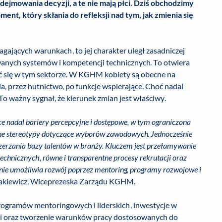
dejmowania decyzji, a te nie mają płci. Dziś obchodzimy
nt, który skłania do refleksji nad tym, jak zmienia się
ających warunkach, to jej charakter uległ zasadniczej
wanych systemów i kompetencji technicznych. To otwiera
ać się w tym sektorze. W KGHM kobiety są obecne na
, przez hutnictwo, po funkcje wspierające. Choć nadal
 To ważny sygnał, że kierunek zmian jest właściwy.
ące nadal bariery percepcyjne i dostępowe, w tym ograniczona
lone stereotypy dotyczące wyborów zawodowych. Jednocześnie
szerzania bazy talentów w branży. Kluczem jest przełamywanie
echnicznych, równe i transparentne procesy rekrutacji oraz
lnie umożliwia rozwój poprzez mentoring, programy rozwojowe i
zakiewicz, Wiceprezeska Zarządu KGHM.
programów mentoringowych i liderskich, inwestycje w
mi oraz tworzenie warunków pracy dostosowanych do