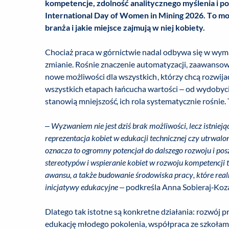
kompetencje, zdolność analitycznego myślenia i po
International Day of Women in Mining 2026. To mome
branża i jakie miejsce zajmują w niej kobiety.
Chociaż praca w górnictwie nadal odbywa się w wymag
zmianie. Rośnie znaczenie automatyzacji, zaawanso
nowe możliwości dla wszystkich, którzy chcą rozwij
wszystkich etapach łańcucha wartości – od wydobycia
stanowią mniejszość, ich rola systematycznie rośnie.
– Wyzwaniem nie jest dziś brak możliwości, lecz istniej
reprezentacja kobiet w edukacji technicznej czy utrwa
oznacza to ogromny potencjał do dalszego rozwoju i po
stereotypów i wspieranie kobiet w rozwoju kompetencji t
awansu, a także budowanie środowiska pracy, które rea
inicjatywy edukacyjne
– podkreśla Anna Sobieraj‑Ko
Dlatego tak istotne są konkretne działania: rozwój 
edukację młodego pokolenia, współpraca ze szkoła