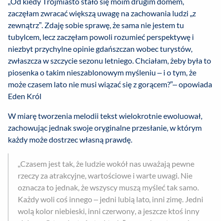
„Od kiedy Trójmiasto stało się moim drugim domem,
zaczęłam zwracać większą uwagę na zachowania ludzi „z
zewnątrz”. Zdaję sobie sprawę, że sama nie jestem tu
tubylcem, lecz zaczęłam powoli rozumieć perspektywę i
niezbyt przychylne opinie gdańszczan wobec turystów,
zwłaszcza w szczycie sezonu letniego. Chciałam, żeby była to
piosenka o takim nieszablonowym myśleniu – i o tym, że
może czasem lato nie musi wiązać się z gorącem?”– opowiada
Eden Król
W miarę tworzenia melodii tekst wielokrotnie ewoluował,
zachowując jednak swoje oryginalne przesłanie, w którym
każdy może dostrzec własną prawdę.
„Czasem jest tak, że ludzie wokół nas uważają pewne
rzeczy za atrakcyjne, wartościowe i warte uwagi. Nie
oznacza to jednak, że wszyscy muszą myśleć tak samo.
Każdy woli coś innego – jedni lubią lato, inni zimę. Jedni
wolą kolor niebieski, inni czerwony, a jeszcze ktoś inny