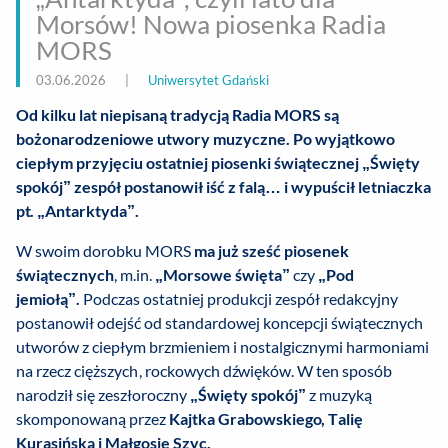
Morsów! Nowa piosenka Radia
MORS
03.06.2026
|
Uniwersytet Gdański
Od kilku lat niepisaną tradycją Radia MORS są
bożonarodzeniowe utwory muzyczne. Po wyjątkowo
ciepłym przyjęciu ostatniej piosenki świątecznej „Święty
spokój” zespół postanowił iść z falą… i wypuścił letniaczka
pt. „Antarktyda”.
W swoim dorobku MORS
ma już sześć piosenek
świątecznych
, m.in.
„Morsowe święta”
czy
„Pod
jemiołą”.
Podczas ostatniej produkcji zespół redakcyjny
postanowił odejść od standardowej koncepcji świątecznych
utworów z ciepłym brzmieniem i nostalgicznymi harmoniami
na rzecz cięższych, rockowych dźwięków. W ten sposób
narodził się zeszłoroczny
„Święty spokój”
z muzyką
skomponowaną przez
Kajtka Grabowskiego, Talię
Kurasińską i Małgosię Szyc.