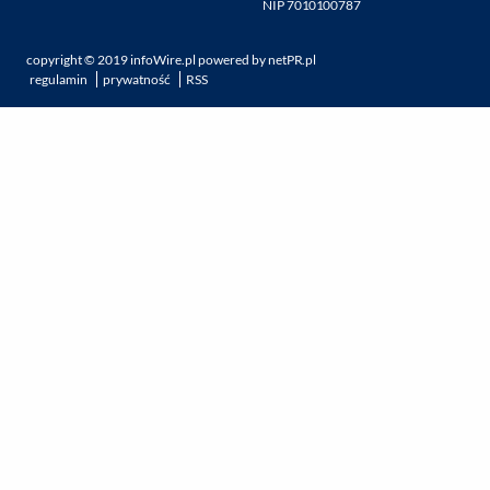
NIP 7010100787
copyright ©
2019
infoWire.pl
powered by
netPR.pl
regulamin
prywatność
RSS