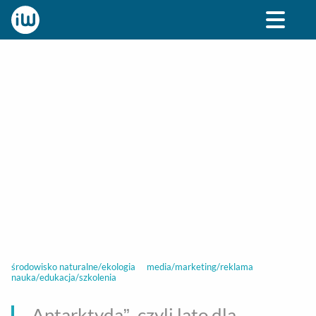
BIZNES
ROZRYWKA
SPOŁECZNE
STYL ŻY
środowisko naturalne/ekologia
media/marketing/reklama
nauka/edukacja/szkolenia
„Antarktyda”, czyli lato dla