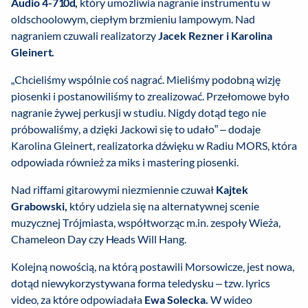
Audio 4-710d,
który umożliwia nagranie instrumentu w
oldschoolowym, ciepłym brzmieniu lampowym. Nad
nagraniem czuwali realizatorzy
Jacek Rezner i Karolina
Gleinert.
„Chcieliśmy wspólnie coś nagrać. Mieliśmy podobną wizję
piosenki i postanowiliśmy to zrealizować. Przełomowe było
nagranie żywej perkusji w studiu. Nigdy dotąd tego nie
próbowaliśmy, a dzięki Jackowi się to udało” – dodaje
Karolina Gleinert, realizatorka dźwięku w Radiu MORS, która
odpowiada również za miks i mastering piosenki.
Nad riffami gitarowymi niezmiennie czuwał
Kajtek
Grabowski,
który udziela się na alternatywnej scenie
muzycznej Trójmiasta, współtworząc m.in. zespoły Wieża,
Chameleon Day czy Heads Will Hang.
Kolejną nowością, na którą postawili Morsowicze, jest nowa,
dotąd niewykorzystywana forma teledysku – tzw. lyrics
video, za które odpowiadała
Ewa Solecka.
W wideo