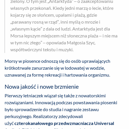
zielony. O tym jest „Antarktyda” – o zaakceptowaniu
własnych przekonań. Kiedy jedni marzą o lecie, które
kojarzy się ze słońcem, upałami i plażą, gdzie
„parawany rosną w rząd”, inni myślą o mrozie i
„własnym kącie” z dala od ludzi. Antarktyda jest dla
Morsa lepszym miejscem niż słoneczna plaża – i nie ma
w tym nic złego” – opowiada Małgosia Szyc,
współtwórczyni tekstu i muzyki.
Morsy w piosence odnoszą się do osób uprawiających
krótkotrwałe zanurzanie się w lodowatej w wodzie,
uznawanej za formę rekreacji i hartowania organizmu.
Nowa jakość i nowe brzmienie
Pierwszy letniaczek wiązał się także z nowatorskimi
rozwiązaniami. Innowacją podczas powstawania piosenki
było sprowadzenie do studia i nagranie zestawu
perkusyjnego. Realizatorzy zdecydowali
użyć
czterokanałowego przedwzmacniacza Universal