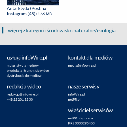
Antarktyda (Post na
Instagram (45))
1.66 MB
więcej z kategorii środowisko naturalne/ekologia
usługi infoWire.pl
kontakt dla mediów
materiały dla mediów
media@infowire.pl
produkcja i transmisje wideo
dystrybucja do mediów
redakcja wideo
nasze serwisy
redakcja@infowire.pl
infoWire.pl
+48 22 201 32 30
netPR.pl
właściciel serwisów
netPR.pl sp. z o.o.
KRS 0000295403