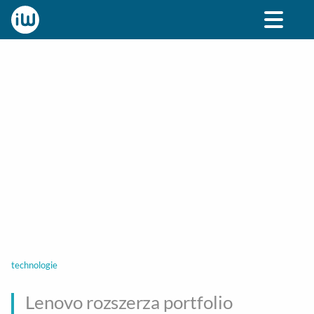
BIZNES
ROZRYWKA
SPOŁECZNE
STYL ŻY
technologie
Lenovo rozszerza portfolio