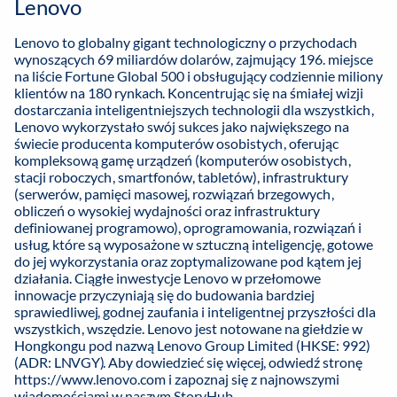
Lenovo
Lenovo to globalny gigant technologiczny o przychodach
wynoszących 69 miliardów dolarów, zajmujący 196. miejsce
na liście Fortune Global 500 i obsługujący codziennie miliony
klientów na 180 rynkach. Koncentrując się na śmiałej wizji
dostarczania inteligentniejszych technologii dla wszystkich,
Lenovo wykorzystało swój sukces jako największego na
świecie producenta komputerów osobistych, oferując
kompleksową gamę urządzeń (komputerów osobistych,
stacji roboczych, smartfonów, tabletów), infrastruktury
(serwerów, pamięci masowej, rozwiązań brzegowych,
obliczeń o wysokiej wydajności oraz infrastruktury
definiowanej programowo), oprogramowania, rozwiązań i
usług, które są wyposażone w sztuczną inteligencję, gotowe
do jej wykorzystania oraz zoptymalizowane pod kątem jej
działania. Ciągłe inwestycje Lenovo w przełomowe
innowacje przyczyniają się do budowania bardziej
sprawiedliwej, godnej zaufania i inteligentnej przyszłości dla
wszystkich, wszędzie. Lenovo jest notowane na giełdzie w
Hongkongu pod nazwą Lenovo Group Limited (HKSE: 992)
(ADR: LNVGY). Aby dowiedzieć się więcej, odwiedź stronę
https://www.lenovo.com
i zapoznaj się z najnowszymi
wiadomościami w naszym
StoryHub
.