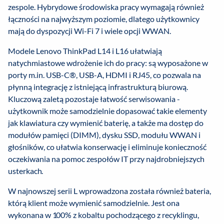
zespole. Hybrydowe środowiska pracy wymagają również
łączności na najwyższym poziomie, dlatego użytkownicy
mają do dyspozycji Wi-Fi 7 i wiele opcji WWAN.
Modele Lenovo ThinkPad L14 i L16 ułatwiają
natychmiastowe wdrożenie ich do pracy: są wyposażone w
porty m.in. USB-C®, USB-A, HDMI i RJ45, co pozwala na
płynną integrację z istniejącą infrastrukturą biurową.
Kluczową zaletą pozostaje łatwość serwisowania -
użytkownik może samodzielnie dopasować takie elementy
jak klawiatura czy wymienić baterię, a także ma dostęp do
modułów pamięci (DIMM), dysku SSD, modułu WWAN i
głośników, co ułatwia konserwację i eliminuje konieczność
oczekiwania na pomoc zespołów IT przy najdrobniejszych
usterkach.
W najnowszej serii L wprowadzona została również bateria,
którą klient może wymienić samodzielnie. Jest ona
wykonana w 100% z kobaltu pochodzącego z recyklingu,