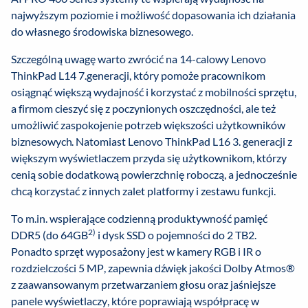
najwyższym poziomie i możliwość dopasowania ich działania
do własnego środowiska biznesowego.
Szczególną uwagę warto zwrócić na 14-calowy Lenovo
ThinkPad L14 7.generacji, który pomoże pracownikom
osiągnąć większą wydajność i korzystać z mobilności sprzętu,
a firmom cieszyć się z poczynionych oszczędności, ale też
umożliwić zaspokojenie potrzeb większości użytkowników
biznesowych. Natomiast Lenovo ThinkPad L16 3. generacji z
większym wyświetlaczem przyda się użytkownikom, którzy
cenią sobie dodatkową powierzchnię roboczą, a jednocześnie
chcą korzystać z innych zalet platformy i zestawu funkcji.
To m.in. wspierające codzienną produktywność pamięć
2)
DDR5 (do 64GB
i dysk SSD o pojemności do 2 TB2.
Ponadto sprzęt wyposażony jest w kamery RGB i IR o
rozdzielczości 5 MP, zapewnia dźwięk jakości Dolby Atmos®
z zaawansowanym przetwarzaniem głosu oraz jaśniejsze
panele wyświetlaczy, które poprawiają współpracę w