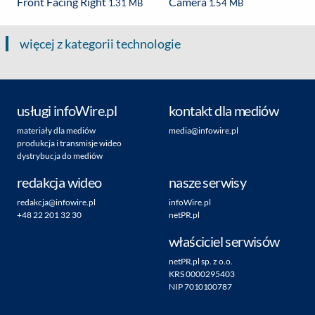
Front Facing Right
Camera
1.31 MB
1.54 MB
więcej z kategorii technologie
usługi infoWire.pl
kontakt dla mediów
materiały dla mediów
media@infowire.pl
produkcja i transmisje wideo
dystrybucja do mediów
redakcja wideo
nasze serwisy
redakcja@infowire.pl
infoWire.pl
+48 22 201 32 30
netPR.pl
właściciel serwisów
netPR.pl sp. z o.o.
KRS 0000295403
NIP 7010100787