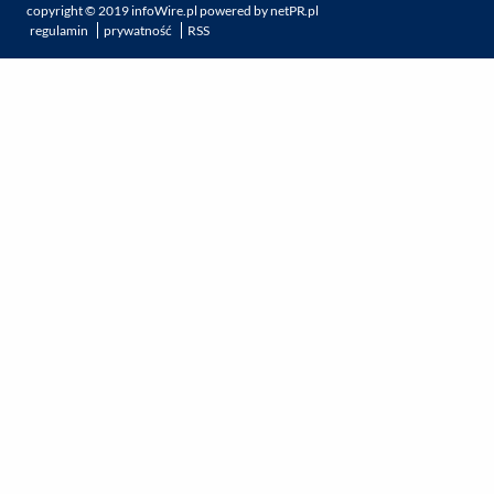
copyright ©
2019
infoWire.pl
powered by
netPR.pl
regulamin
prywatność
RSS