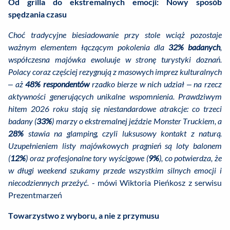
Od grilla do ekstremalnych emocji: Nowy sposób
spędzania czasu
Choć tradycyjne biesiadowanie przy stole wciąż pozostaje
ważnym elementem łączącym pokolenia dla
32% badanych
,
współczesna majówka ewoluuje w stronę turystyki doznań.
Polacy coraz częściej rezygnują z masowych imprez kulturalnych
– aż
48% respondentów
rzadko bierze w nich udział – na rzecz
aktywności generujących unikalne wspomnienia. Prawdziwym
hitem 2026 roku stają się niestandardowe atrakcje: co trzeci
badany (
33%
) marzy o ekstremalnej jeździe Monster Truckiem, a
28%
stawia na glamping, czyli luksusowy kontakt z naturą.
Uzupełnieniem listy majówkowych pragnień są loty balonem
(
12%
) oraz profesjonalne tory wyścigowe (
9%
), co potwierdza, że
w długi weekend szukamy przede wszystkim silnych emocji i
niecodziennych przeżyć.
- mówi Wiktoria Pieńkosz z serwisu
Prezentmarzeń
Towarzystwo z wyboru, a nie z przymusu