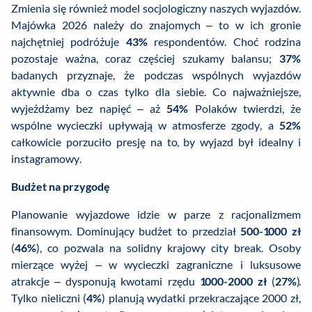
Zmienia się również model socjologiczny naszych wyjazdów.
Majówka 2026 należy do znajomych – to w ich gronie
najchętniej podróżuje
43%
respondentów. Choć rodzina
pozostaje ważna, coraz częściej szukamy balansu;
37%
badanych przyznaje, że podczas wspólnych wyjazdów
aktywnie dba o czas tylko dla siebie. Co najważniejsze,
wyjeżdżamy bez napięć – aż
54%
Polaków twierdzi, że
wspólne wycieczki upływają w atmosferze zgody, a
52%
całkowicie porzuciło presję na to, by wyjazd był idealny i
instagramowy.
Budżet na przygodę
Planowanie wyjazdowe idzie w parze z racjonalizmem
finansowym. Dominujący budżet to przedział
500-1000 zł
(
46%
), co pozwala na solidny krajowy city break. Osoby
mierzące wyżej – w wycieczki zagraniczne i luksusowe
atrakcje – dysponują kwotami rzędu
1000-2000 zł
(
27%
).
Tylko nieliczni (
4%
) planują wydatki przekraczające 2000 zł,