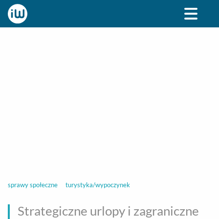
BIZNES
ROZRYWKA
SPOŁECZNE
STYL ŻY
sprawy społeczne
turystyka/wypoczynek
Strategiczne urlopy i zagraniczne