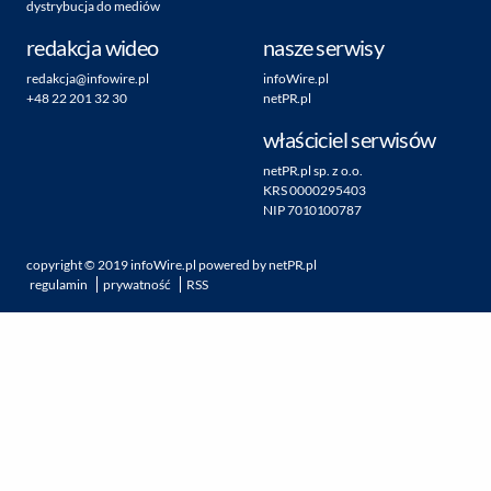
dystrybucja do mediów
redakcja wideo
nasze serwisy
redakcja@infowire.pl
infoWire.pl
+48 22 201 32 30
netPR.pl
właściciel serwisów
netPR.pl sp. z o.o.
KRS 0000295403
NIP 7010100787
copyright ©
2019
infoWire.pl
powered by
netPR.pl
regulamin
prywatność
RSS