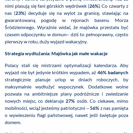
nimi plasują się fani górskich wędrówek (
26%
). Co czwarty z
nas (
23%
) decyduje się na wylot za granicę, stawiając na
gwarantowaną pogodę w rejonach basenu Morza
Śródziemnego. Wyraźnie widać, że majówka przestała być
czasem odpoczynku w domun– dziś to pełnoprawny, często
pierwszy w roku, duży wyjazd wakacyjny.
Strategia wydłużania: Majówka jak małe wakacje
Polacy stali się mistrzami optymalizacji kalendarza. Aby
wyjazd nie był jedynie krótkim wypadem, aż
46% badanych
strategicznie planuje urlop w dniach roboczych, by
maksymalnie wydłużyć wypoczynek. Dodatkowe wolne
pozwala na ambitniejsze plany podróżnicze i zwiedzanie
nowych miejsc, co deklaruje
27%
osób. Co ciekawe, mimo
mobilności, wciąż jesteśmy patriotyczni –
56%
z nas pamięta
o wywieszeniu flagi państwowej, nawet jeśli świętuje poza
domem.