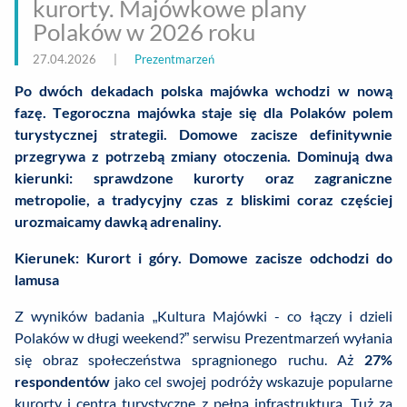
kurorty. Majówkowe plany
Polaków w 2026 roku
27.04.2026
|
Prezentmarzeń
Po dwóch dekadach polska majówka wchodzi w nową
fazę. Tegoroczna majówka staje się dla Polaków polem
turystycznej strategii. Domowe zacisze definitywnie
przegrywa z potrzebą zmiany otoczenia. Dominują dwa
kierunki: sprawdzone kurorty oraz zagraniczne
metropolie, a tradycyjny czas z bliskimi coraz częściej
urozmaicamy dawką adrenaliny.
Kierunek: Kurort i góry. Domowe zacisze odchodzi do
lamusa
Z wyników badania „Kultura Majówki - co łączy i dzieli
Polaków w długi weekend?” serwisu Prezentmarzeń wyłania
się obraz społeczeństwa spragnionego ruchu. Aż
27%
respondentów
jako cel swojej podróży wskazuje popularne
kurorty i centra turystyczne z pełną infrastrukturą. Tuż za